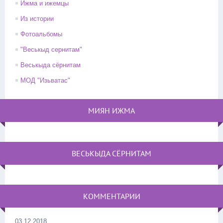
Ижма и ижемцы
Из истории
Фотоальбомы
"Веськыд сернитам"
Веськыда сёрнитам
МОД "Изьватас"
МИЯН ИЖМА
ВЕСЬКЫДА СЁРНИТАМ
КОММЕНТАРИИ
03.12.2018