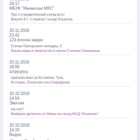
19:17
МБУК "Ижемская МКС"
Про 1 учредительный съезд ассо
Вокуев Ф.Г. о первом съезде Изьватас
20.11.2018
23:42
123 ёлочка замри
Степан Григорьевич молодец. С
Изьва-керка и творчество в жизни Степана Семяшкина
20.11.2018
18:06
штруцпуц
проголосовал за Истомина. Толь
Истомин, Оплеснин или Спиридонов
20.10.2018
14:54
Эмилия
На что?
Выбраны делегаты от Ижмы на съезд МОД "Изьватас"
20.10.2018
14:33
Видно