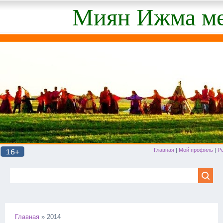
Миян Ижма ме
Главная
|
Мой профиль
|
Р
Главная
»
2014