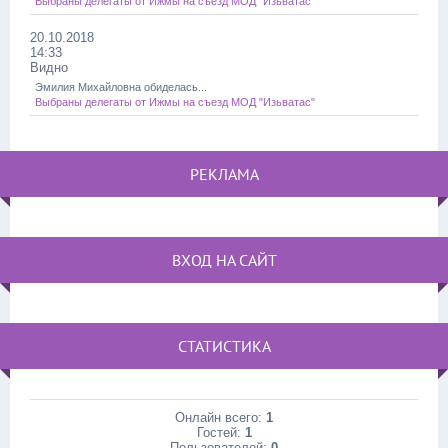
Выбраны делегаты от Ижмы на съезд МОД "Изьватас"
20.10.2018
14:33
Видно
Эмилия Михайловна обиделась...
Выбраны делегаты от Ижмы на съезд МОД "Изьватас"
РЕКЛАМА
ВХОД НА САЙТ
СТАТИСТИКА
Онлайн всего:
1
Гостей:
1
Пользователей:
0