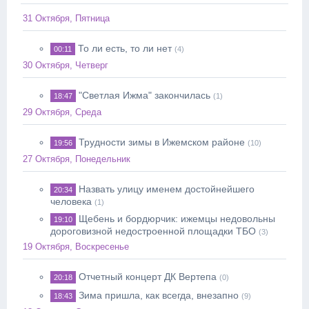
31 Октября, Пятница
То ли есть, то ли нет
00:11
(4)
30 Октября, Четверг
"Светлая Ижма" закончилась
18:47
(1)
29 Октября, Среда
Трудности зимы в Ижемском районе
19:56
(10)
27 Октября, Понедельник
Назвать улицу именем достойнейшего
20:34
человека
(1)
Щебень и бордюрчик: ижемцы недовольны
19:10
дороговизной недостроенной площадки ТБО
(3)
19 Октября, Воскресенье
Отчетный концерт ДК Вертепа
20:18
(0)
Зима пришла, как всегда, внезапно
18:43
(9)