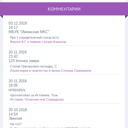
КОММЕНТАРИИ
03.12.2018
19:17
МБУК "Ижемская МКС"
Про 1 учредительный съезд ассо
Вокуев Ф.Г. о первом съезде Изьватас
20.11.2018
23:42
123 ёлочка замри
Степан Григорьевич молодец. С
Изьва-керка и творчество в жизни Степана Семяшкина
20.11.2018
18:06
штруцпуц
проголосовал за Истомина. Толь
Истомин, Оплеснин или Спиридонов
20.10.2018
14:54
Эмилия
На что?