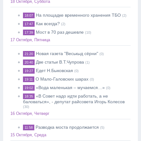
18 Октября, Суббота
На площадке временного хранения ТБО
18:07
(2)
Как всегда?
17:47
(2)
Мост в 70 раз дешевле
17:39
(10)
17 Октября, Пятница
Новая газета "Веськыд сёрни"
21:20
(0)
Две статьи В.Т.Чупрова
20:40
(1)
Едет Н.Быковская
19:27
(0)
О Мало-Галовских шарах
19:11
(0)
«Вода маленькая – мучаемся…»
19:02
(0)
«В Совет надо идти работать, а не
18:35
баловаться», - депутат райсовета Игорь Колесов
(30)
16 Октября, Четверг
Разводка моста продолжается
11:58
(5)
15 Октября, Среда