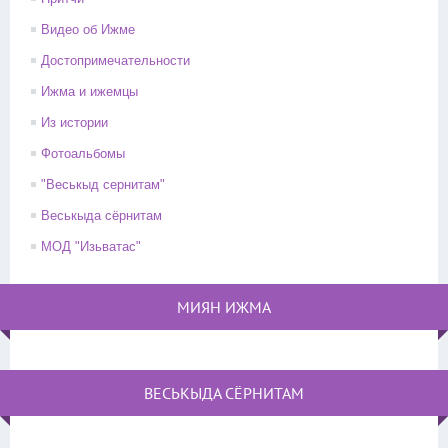
Видео об Ижме
Достопримечательности
Ижма и ижемцы
Из истории
Фотоальбомы
"Веськыд сернитам"
Веськыда сёрнитам
МОД "Изьватас"
МИЯН ИЖМА
ВЕСЬКЫДА СЁРНИТАМ