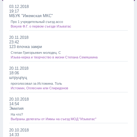
03.12.2018
19:17
МБУК "Ижемская МКС"
Про 1 учредительный съезд ассо
Вокуев Ф.Г. о первом съезде Изьватас
20.11.2018
23:42
123 ёлочка замри
Степан Григорьевич молодец. С
Изьва-керка и творчество в жизни Степана Семяшкина
20.11.2018
18:06
штруцпуц
проголосовал за Истомина. Толь
Истомин, Оплеснин или Спиридонов
20.10.2018
14:54
Эмилия
На что?
Выбраны делегаты от Ижмы на съезд МОД "Изьватас"
20.10.2018
14:33