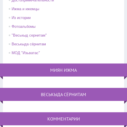
Достопримечательности
Ижма и ижемцы
Из истории
Фотоальбомы
"Веськыд сернитам"
Веськыда сёрнитам
МОД "Изьватас"
МИЯН ИЖМА
ВЕСЬКЫДА СЁРНИТАМ
КОММЕНТАРИИ