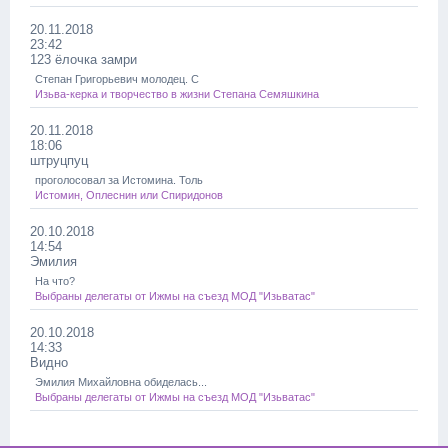
20.11.2018
23:42
123 ёлочка замри
Степан Григорьевич молодец. С
Изьва-керка и творчество в жизни Степана Семяшкина
20.11.2018
18:06
штруцпуц
проголосовал за Истомина. Толь
Истомин, Оплеснин или Спиридонов
20.10.2018
14:54
Эмилия
На что?
Выбраны делегаты от Ижмы на съезд МОД "Изьватас"
20.10.2018
14:33
Видно
Эмилия Михайловна обиделась...
Выбраны делегаты от Ижмы на съезд МОД "Изьватас"