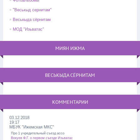
Фотоальбомы
"Веськыд сернитам"
Веськыда сёрнитам
МОД "Изьватас"
МИЯН ИЖМА
ВЕСЬКЫДА СЁРНИТАМ
КОММЕНТАРИИ
03.12.2018
19:17
МБУК "Ижемская МКС"
Про 1 учредительный съезд ассо
Вокуев Ф.Г. о первом съезде Изьватас