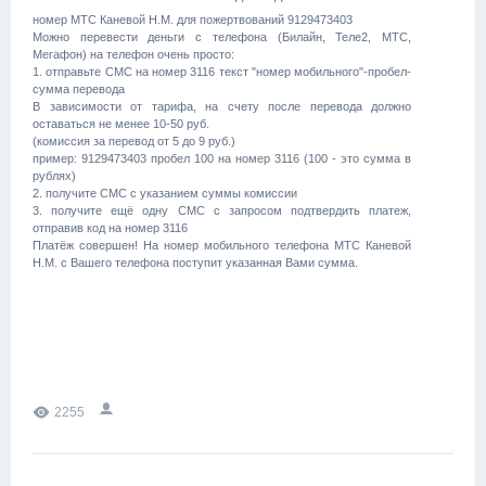
номер МТС Каневой Н.М. для пожертвований 9129473403
Можно перевести деньги с телефона (Билайн, Теле2, МТС,
Мегафон) на телефон очень просто:
1. отправьте СМС на номер 3116 текст "номер мобильного"-пробел-
сумма перевода
В зависимости от тарифа, на счету после перевода должно
оставаться не менее 10-50 руб.
(комиссия за перевод от 5 до 9 руб.)
пример: 9129473403 пробел 100 на номер 3116 (100 - это сумма в
рублях)
2. получите СМС с указанием суммы комиссии
3. получите ещё одну СМС с запросом подтвердить платеж,
отправив код на номер 3116
Платёж совершен! На номер мобильного телефона МТС Каневой
Н.М. с Вашего телефона поступит указанная Вами сумма.
2255