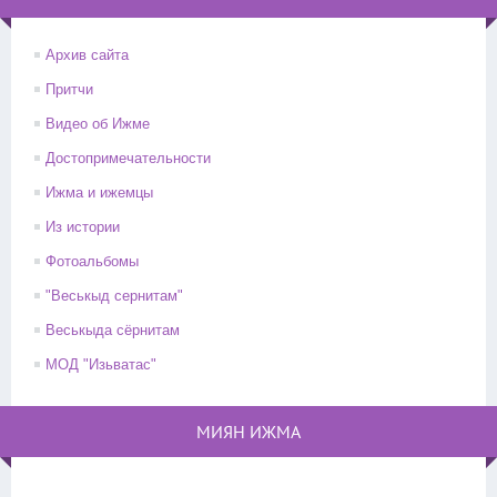
Архив сайта
Притчи
Видео об Ижме
Достопримечательности
Ижма и ижемцы
Из истории
Фотоальбомы
"Веськыд сернитам"
Веськыда сёрнитам
МОД "Изьватас"
МИЯН ИЖМА