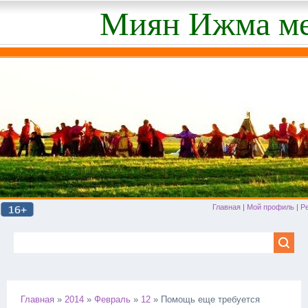
Миян Ижма ме
Главная
|
Мой профиль
|
Р
Главная
»
2014
»
Февраль
»
12
» Помощь еще требуется