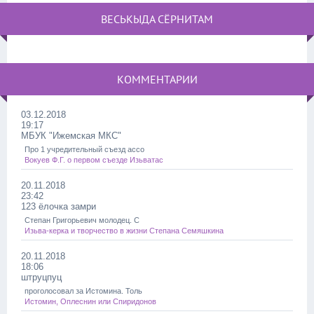
ВЕСЬКЫДА СЁРНИТАМ
КОММЕНТАРИИ
03.12.2018
19:17
МБУК "Ижемская МКС"
Про 1 учредительный съезд ассо
Вокуев Ф.Г. о первом съезде Изьватас
20.11.2018
23:42
123 ёлочка замри
Степан Григорьевич молодец. С
Изьва-керка и творчество в жизни Степана Семяшкина
20.11.2018
18:06
штруцпуц
проголосовал за Истомина. Толь
Истомин, Оплеснин или Спиридонов