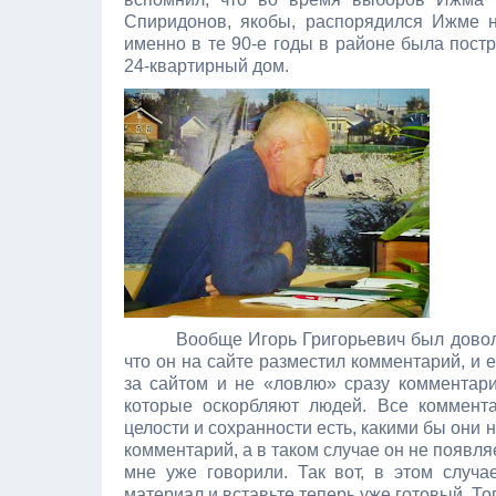
Спиридонов, якобы, распорядился Ижме ни
именно в те 90-е годы в районе была постр
24-квартирный дом.
Вообще Игорь Григорьевич был доволь
что он на сайте разместил комментарий, и е
за сайтом и не «ловлю» сразу комментарии
которые оскорбляют людей. Все коммент
целости и сохранности есть, какими бы они 
комментарий, а в таком случае он не появля
мне уже говорили. Так вот, в этом случа
материал и вставьте теперь уже готовый. То