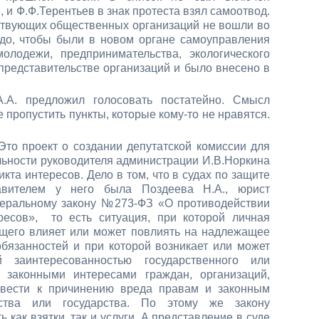
 и Ф.Ф.Терентьев в знак протеста взял самоотвод.
йствующих общественных организаций не вошли во
адо, чтобы были в новом органе самоуправления
олодежи, предпринимательства, экологического
 представительстве организаций и было внесено в
А.А. предложил голосовать постатейно. Смысл
е пропустить пункты, которые кому-то не нравятся.
то проект о создании депутатской комиссии для
льности руководителя администрации И.В.Норкина
кта интересов. Дело в том, что в судах по защите
авителем у него была Поздеева Н.А., юрист
деральному закону №273-ФЗ «О противодействии
ресов», то есть ситуация, при которой личная
щего влияет или может повлиять на надлежащее
бязанностей и при которой возникает или может
 заинтересованностью государственного или
законными интересами граждан, организаций,
ивести к причинению вреда правам и законным
ества или государства. По этому же закону
как взятки, так и услуги. А представление в суде