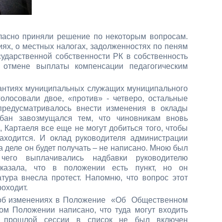
ласно приняли решение по некоторым вопросам.
ях, о местных налогах, задолженностях по пеням
дарственной собственности РК в собственность
 отмене выплаты компенсации педагогическим
рантиях муниципальных служащих муниципального
лосовали двое, «против» - четверо, остальные
предусматривалось внести изменения в оклады
убан завозмущался тем, что чиновникам вновь
, Картаеля все еще не могут добиться того, чтобы
аходится. И оклад руководителя администрации
а деле он будет получать – не написано. Мною был
его выплачивались надбавки руководителю
казала, что в положении есть пункт, но он
атура внесла протест. Напомню, что вопрос этот
роходит.
я об изменениях в Положение «Об Общественном
этом Положении написано, что туда могут входить
на прошлой сессии в список не был включен