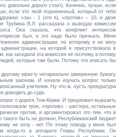
это довольно дорого стоит). Конечно, лучше, если
чше, если это твой подчиненный, который от тебя
держки: «за» - 1 (это я), «против» – 10, и двое
ля Трубина В.Л. рассказала о выводах комиссии
роса. Она сказала, что конфликт интересов
нтересов был, и это надо было признать. Меня
положения администрации, по которому я не могу
администрации, на которой я присутствовала в
м, как заседала эта комиссия не поэтому, а потому,
 людей, которые там были. Потому что описать бы
 другому юристу нотариально заверенную бумагу,
ьным законам. И начали изучать вопрос только
написанный учителем. Ну что ж, пусть прокуратура
е доводить до суда.
опрос о дороге Том-Керки. И предложил выразить
голосовали трое, «против» - шестеро, остальные
ически против, и аргументировал это тем, что в
о такого быть не должно, Республиканский бюджет
 кому не хочу - нет. По этому поводу у меня был
м когда-то в аппарате Главы Республики. Он
олосовала за Худяева, который не прошел, и