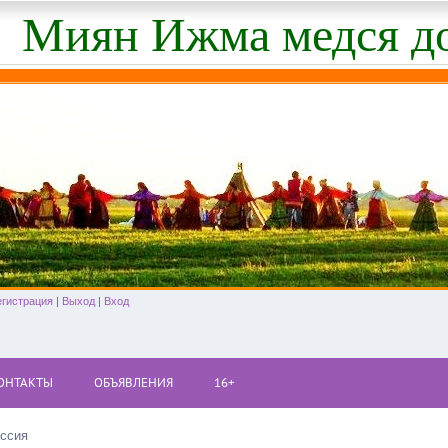
Миян Ижма медся д
егистрация
|
Выход
|
Вход
ОНТАКТЫ
ОБЪЯВЛЕНИЯ
16+
ессия