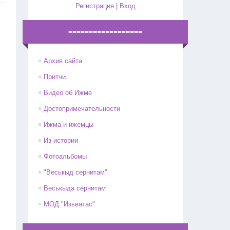
Регистрация
|
Вход
==================
Архив сайта
Притчи
Видео об Ижме
Достопримечательности
Ижма и ижемцы
Из истории
Фотоальбомы
"Веськыд сернитам"
Веськыда сёрнитам
МОД "Изьватас"