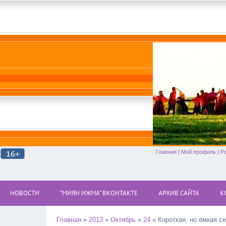
Главная
|
Мой профиль
|
Р
НОВОСТИ
"МИЯН ИЖМА" ВКОНТАКТЕ
АРХИВ САЙТА
К
Главная
»
2013
»
Октябрь
»
24
» Короткая, но ёмкая с