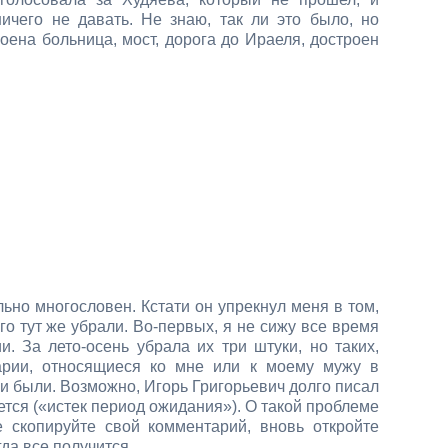
чего не давать. Не знаю, так ли это было, но
оена больница, мост, дорога до Ираеля, достроен
но многословен. Кстати он упрекнул меня в том,
го тут же убрали. Во-первых, я не сижу все время
. За лето-осень убрала их три штуки, но таких,
арии, относящиеся ко мне или к моему мужу в
ни были. Возможно, Игорь Григорьевич долго писал
ется («истек период ожидания»). О такой проблеме
е скопируйте свой комментарий, вновь откройте
гда все получится.