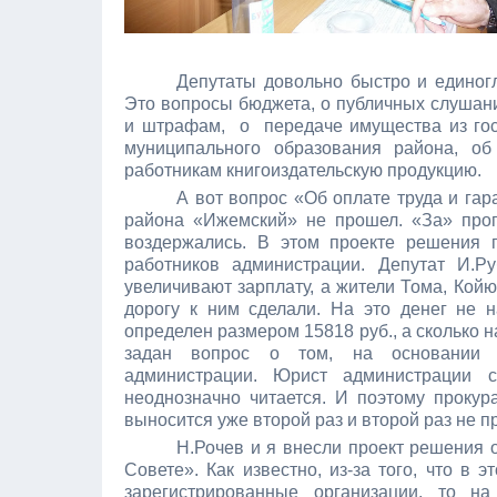
Депутаты довольно быстро и единог
Это вопросы бюджета, о публичных слушани
и штрафам, о передаче имущества из госу
муниципального образования района, об
работникам книгоиздательскую продукцию.
А вот вопрос «Об оплате труда и га
района «Ижемский» не прошел. «За» прого
воздержались. В этом проекте решения 
работников администрации. Депутат И.Р
увеличивают зарплату, а жители Тома, Койю
дорогу к ним сделали. На это денег не н
определен размером 15818 руб., а сколько н
задан вопрос о том, на основании ч
администрации. Юрист администрации с
неоднозначно читается. И поэтому прокур
выносится уже второй раз и второй раз не п
Н.Рочев и я внесли проект решени
Совете». Как известно, из-за того, что в 
зарегистрированные организации, то 