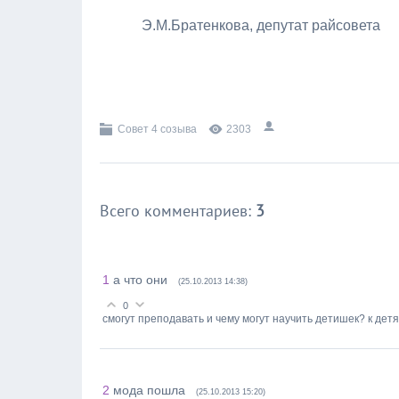
Э.М.Братенкова, депутат райсовета
Совет 4 созыва
2303
Всего комментариев
:
3
1
а что они
(25.10.2013 14:38)
0
смогут преподавать и чему могут научить детишек? к детя
2
мода пошла
(25.10.2013 15:20)