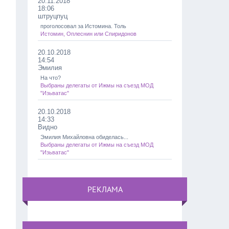
20.11.2018
18:06
штруцпуц
проголосовал за Истомина. Толь
Истомин, Оплеснин или Спиридонов
20.10.2018
14:54
Эмилия
На что?
Выбраны делегаты от Ижмы на съезд МОД
"Изьватас"
20.10.2018
14:33
Видно
Эмилия Михайловна обиделась...
Выбраны делегаты от Ижмы на съезд МОД
"Изьватас"
РЕКЛАМА