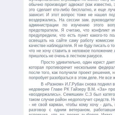
обычно производит адвокат (как известно, 
это сделает кто-либо бесплатно, и еще лу
зависит. И этот вопрос тоже не нашел под
воздержались. На сессии зам. руководите
администрации по изучению этого воп
предотвратили. Я считаю, что конфликт и
предупредили, что есть пункт какого-то 
освещать на сайте саму работу комиссии 
качестве наблюдателя. Я не буду писать о то
что не хочу ставить в неловкое положение
пришлось не очень в лестном ракурсе.
Просто удивительно, один юрист дает
которая противоречит нескольким федерал
после того, как получили проект решения, 
попробует разобраться в этом деле. Не все ж
В «Разном» И.Г.Рубан снова поднял в
недоверие Главе РК Гайзеру В.М. «За» про
«воздержались». Семяшкин С.З был категор
таком случае район недополучит средств. Н
- не свой карман, чтобы кому хочу - дать,
разговор с одним ветераном, работавши
вспомнил, что во время выборов Ижма г