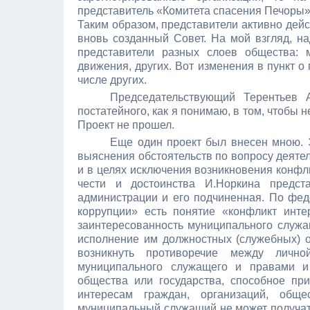
представитель «Комитета спасения Печоры»,
Таким образом, представители активно де
вновь созданный Совет. На мой взгляд, н
представители разных слоев общества: м
движения, других. Вот изменения в пункт о
числе других.
Председательствующий Терентьев 
постатейного, как я понимаю, в том, чтобы н
Проект не прошел.
Еще один проект был внесен мною. Э
выяснения обстоятельств по вопросу деяте
и в целях исключения возникновения конфли
чести и достоинства И.Норкина предст
администрации и его подчиненная. По фе
коррупции» есть понятие «конфликт инте
заинтересованность муниципального служа
исполнение им должностных (служебных) о
возникнуть противоречие между личной
муниципального служащего и правами и 
общества или государства, способное пр
интересам граждан, организаций, общ
муниципальный служащий не может получать 