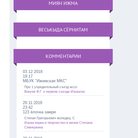
МИЯН ИЖМА
ВЕСЬКЫДА СЁРНИТАМ
КОММЕНТАРИИ
03.12.2018
19:17
МБУК "Ижемская МКС"
Про 1 учредительный съезд ассо
Вокуев Ф.Г. о первом съезде Изьватас
20.11.2018
23:42
123 ёлочка замри
Степан Григорьевич молодец. С
Изьва-керка и творчество в жизни Степана
Семяшкина