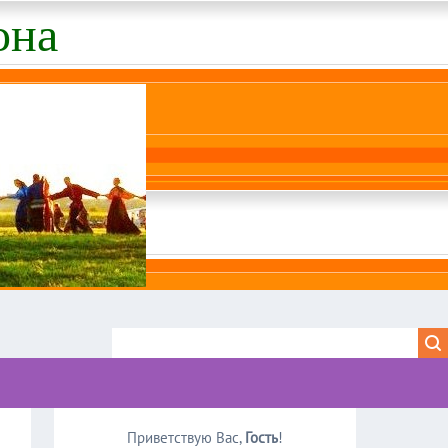
она
Приветствую Вас
,
Гость
!