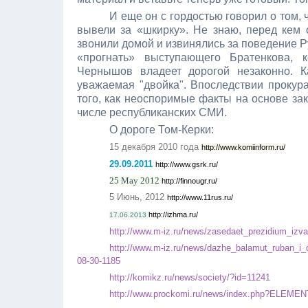
И еще он с гордостью говорил о том, 
вывели за «шкирку». Не знаю, перед кем 
звонили домой и извинялись за поведение Р
«прогнать» выступающего Братенкова, 
Чернышов владеет дорогой незаконно. Ка
уважаемая "двойка". Впоследствии прокур
того, как неоспоримые факты на основе за
числе республиканских СМИ.
О дороге Том-Керки:
15 декабря 2010 года
http://www.komiinform.ru/
29.09.2011
http://www.gsrk.ru/
25 May 2012
http://finnougr.ru/
5 Июнь, 2012
http://www.11rus.ru/
http://izhma.ru/
17.06.2013
http://www.m-iz.ru/news/zasedaet_prezidium_izva
http://www.m-iz.ru/news/dazhe_balamut_ruban_i_c
08-30-1185
http://komikz.ru/news/society/?id=11241
http://www.prockomi.ru/news/index.php?ELEME