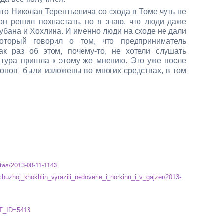
что Николая Терентьевича со схода в Томе чуть не
он решил похвастать, но я знаю, что люди даже
убана и Хохлина. И именно люди на сходе не дали
который говорил о том, что предприниматель
к раз об этом, почему-то, не хотели слушать
атура пришла к этому же мнению. Это уже после
конов были изложены во многих средствах, в том
tas/2013-08-11-1143
huzhoj_khokhlin_vyrazili_nedoverie_i_norkinu_i_v_gajzer/2013-
NT_ID=5413