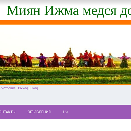
Миян Ижма медся д
егистрация
|
Выход
|
Вход
ОНТАКТЫ
ОБЪЯВЛЕНИЯ
16+