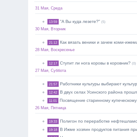
31 Мая, Среда
"А Вы куда лезете?"
13:59
(5)
30 Мая, Вторник
Как вязать веники и зачем коми-иже
21:12
28 Мая, Воскресенье
Ступит ли нога коровы в коровник?
12:17
(0)
27 Мая, Суббота
Работники культуры выбирают культу
21:57
В двух селах Усинского района прошл
12:42
Посвящение старинному купеческому
11:01
26 Мая, Пятница
Полигон по переработке нефтешламов
19:33
В Ижме хозяин продуктов питания пр
19:18