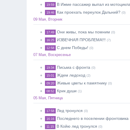
В Ижме пассажир выпал из мотоцикл
19:59
Как проехать переулок Дальний?
19:46
(0)
09 Мая, Вторник
Они живы, пока мы помним
17:49
(0)
ИЗВЕЧНАЯ ПРОБЛЕМА!!!
16:25
(7)
С днем Победы!
12:58
(0)
07 Мая, Воскресенье
Письма с фронта
19:34
(0)
Ждем ледоход
15:01
(2)
Живые цветы к памятнику
09:20
(0)
Крик души
08:52
(1)
05 Мая, Пятница
Лед тронулся
17:58
(0)
Последнего в поселении фронтовика 
16:16
В Койю лед тронулся
11:15
(0)