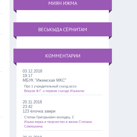
МИЯН ИЖМА
ВЕСЬКЫДА СЁРНИТАМ
КОММЕНТАРИИ
03.12.2018
19:17
МБУК "Ижемская МКС"
Про 1 учредительный съезд ассо
Вокуев Ф.Г. о первом съезде Изьватас
20.11.2018
23:42
123 ёлочка замри
Степан Григорьевич молодец. С
Изьва-керка и творчество в жизни Степана
Семяшкина