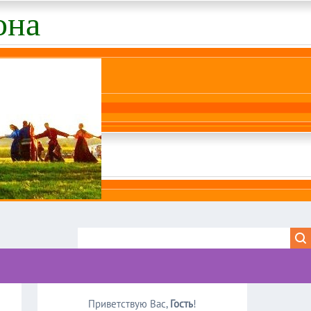
она
Приветствую Вас
,
Гость
!