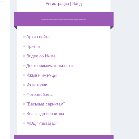
Регистрация
|
Вход
==================
Архив сайта
Притчи
Видео об Ижме
Достопримечательности
Ижма и ижемцы
Из истории
Фотоальбомы
"Веськыд сернитам"
Веськыда сёрнитам
МОД "Изьватас"