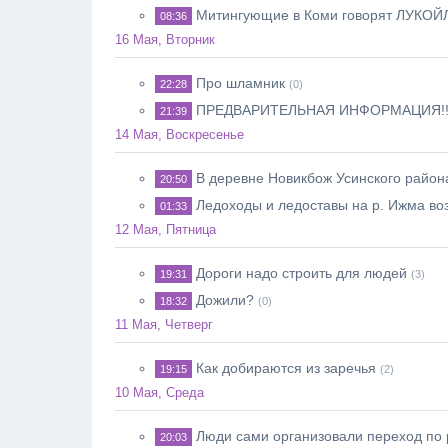
Митингующие в Коми говорят ЛУКОЙЛу
08:36
16 Мая, Вторник
Про шламник
22:28
(0)
ПРЕДВАРИТЕЛЬНАЯ ИНФОРМАЦИЯ!!
21:39
14 Мая, Воскресенье
В деревне Новикбож Усинского район
20:50
Ледоходы и ледоставы на р. Ижма во
01:33
12 Мая, Пятница
Дороги надо строить для людей
19:31
(3)
Дожили?
18:32
(0)
11 Мая, Четверг
Как добираются из заречья
19:15
(2)
10 Мая, Среда
Люди сами организовали переход по
20:03