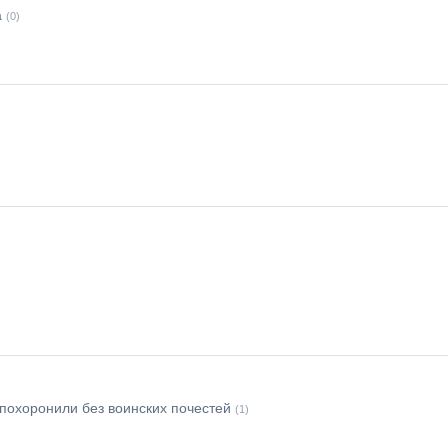
а
(0)
похоронили без воинских почестей
(1)