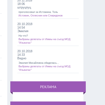
20.11.2018
18:06
штруцпуц
проголосовал за Истомина. Толь
Истомин, Оплеснин или Спиридонов
20.10.2018
14:54
Эмилия
На что?
Выбраны делегаты от Ижмы на съезд МОД
"Изьватас"
20.10.2018
14:33
Видно
Эмилия Михайловна обиделась...
Выбраны делегаты от Ижмы на съезд МОД
"Изьватас"
РЕКЛАМА