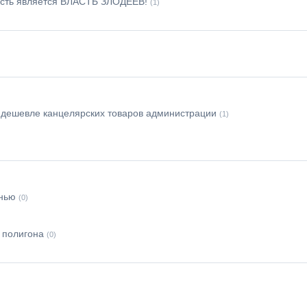
ость является ВЛАСТЬ ЗЛОДЕЕВ!
(1)
а дешевле канцелярских товаров администрации
(1)
знью
(0)
 полигона
(0)