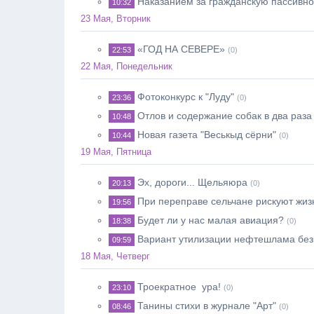
Наказанием за гражданскую пассивн
10:32
23 Мая, Вторник
«ГОД НА СЕВЕРЕ»
22:53
(0)
22 Мая, Понедельник
Фотоконкурс к "Луду"
23:36
(0)
Отлов и содержание собак в два раз
10:48
Новая газета "Веськыд сёрни"
10:44
(0)
19 Мая, Пятница
Эх, дороги... Щельяюра
20:13
(0)
При переправе сельчане рискуют жи
19:56
Будет ли у нас малая авиация?
18:38
(0)
Вариант утилизации нефтешлама без
09:59
18 Мая, Четверг
Троекратное ура!
23:10
(0)
Танины стихи в журнале "Арт"
08:46
(0)