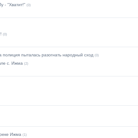
 - "Хватит!"
(0)
!
(0)
а полиция пыталась разогнать народный сход
(0)
зле с. Ижма
(2)
 реке Ижма
(1)