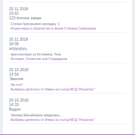
20.11.2018
23:42
123 ёлочка замри
Степан Григорьевич молодец. С
Изьва-керка и творчество в жизни Степана Семяшкина
20.11.2018
18:06
штруцпуц
проголосовал за Истомина. Толь
Истомин, Оплеснин или Спиридонов
20.10.2018
14:54
Эмилия
На что?
Выбраны делегаты от Ижмы на съезд МОД "Изьватас"
20.10.2018
14:33
Видно
Эмилия Михайловна обиделась...
Выбраны делегаты от Ижмы на съезд МОД "Изьватас"