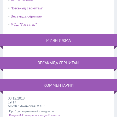
Фотоальбомы
"Веськыд сернитам"
Веськыда сёрнитам
МОД "Изьватас"
МИЯН ИЖМА
ВЕСЬКЫДА СЁРНИТАМ
КОММЕНТАРИИ
03.12.2018
19:17
МБУК "Ижемская МКС"
Про 1 учредительный съезд ассо
Вокуев Ф.Г. о первом съезде Изьватас