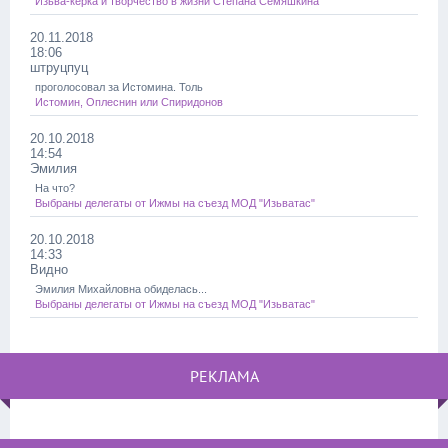
Изьва-керка и творчество в жизни Степана Семяшкина
20.11.2018
18:06
штруцпуц
проголосовал за Истомина. Толь
Истомин, Оплеснин или Спиридонов
20.10.2018
14:54
Эмилия
На что?
Выбраны делегаты от Ижмы на съезд МОД "Изьватас"
20.10.2018
14:33
Видно
Эмилия Михайловна обиделась...
Выбраны делегаты от Ижмы на съезд МОД "Изьватас"
РЕКЛАМА