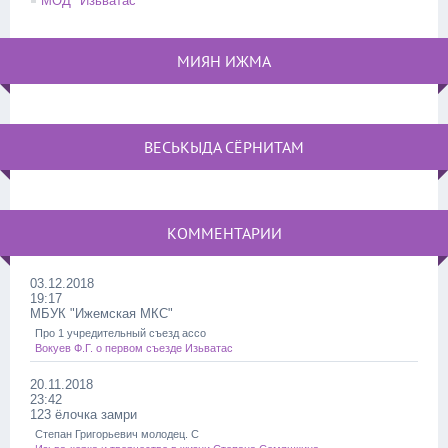
МОД "Изьватас"
МИЯН ИЖМА
ВЕСЬКЫДА СЁРНИТАМ
КОММЕНТАРИИ
03.12.2018
19:17
МБУК "Ижемская МКС"
Про 1 учредительный съезд ассо
Вокуев Ф.Г. о первом съезде Изьватас
20.11.2018
23:42
123 ёлочка замри
Степан Григорьевич молодец. С