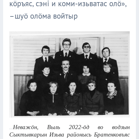
кӧръяс, сэні и коми-изьватас олӧ»,
–шуӧ олӧма войтыр
Неважӧн, Выль 2022-ӧд во водзын
...
Сыктывкарын Изьва районысь Братенковъяс