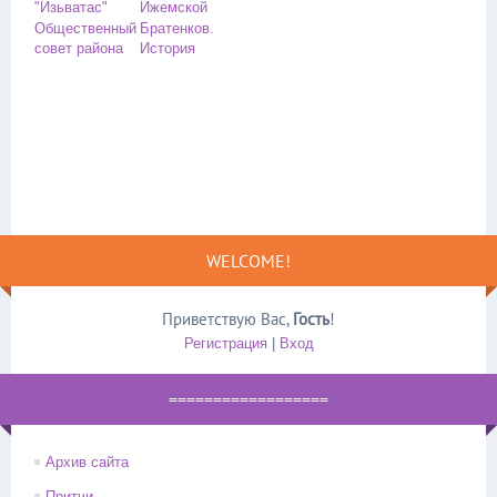
"Изьватас"
Ижемской
Общественный
Братенков.
совет района
История
WELCOME!
Приветствую Вас
,
Гость
!
Регистрация
|
Вход
==================
Архив сайта
Притчи