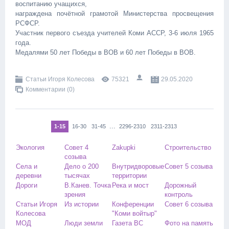
воспитанию учащихся,
награждена почётной грамотой Министерства просвещения
РСФСР.
Участник первого съезда учителей Коми АССР, 3-6 июля 1965
года.
Медалями 50 лет Победы в ВОВ и 60 лет Победы в ВОВ.
Статьи Игоря Колесова
75321
29.05.2020
Комментарии (0)
...
1-15
16-30
31-45
2296-2310
2311-2313
Экология
Совет 4
Zakupki
Строительство
созыва
Села и
Дело о 200
Внутридворовые
Cовет 5 созыва
деревни
тысячах
территории
Дороги
В.Канев. Точка
Река и мост
Дорожный
зрения
контроль
Статьи Игоря
Из истории
Конференции
Совет 6 созыва
Колесова
"Коми войтыр"
МОД
Люди земли
Газета ВС
Фото на память