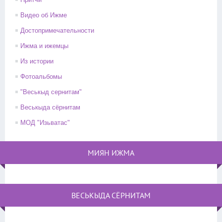
Видео об Ижме
Достопримечательности
Ижма и ижемцы
Из истории
Фотоальбомы
"Веськыд сернитам"
Веськыда сёрнитам
МОД "Изьватас"
МИЯН ИЖМА
ВЕСЬКЫДА СЁРНИТАМ