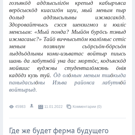
гозъякӧд аддзысьлігӧн крепыд кабыръяса
верӧсыскӧд киасигӧн шуи, мый меным пыр
долыд аддзысьлыны ижмасакӧд.
Здоровайтчысь сэсся шензигмоз и юаліс
менсьым: «Мый понда? Мыйӧн бурӧсь тэныд
ижмасаыс?» Тайӧ виччысьтӧм юалӧмыс сетіс
меным позянлун сьӧрсьӧн-бӧрсьӧн
лыддьӧдлыны коми-изьватас войтыр пиысь
шань да лабутнӧй уна дас мортӧс, кодъяскӧд
мойвиис вуджны студенталӧмсянь ӧн
i
я
кадӧдз кузь туй.
Ӧд ол
ӧ
мын меным тш
ӧ
кыда
паныдасьл
ӧ
ны Изьва районса лабутн
ӧ
й
войтырыд.
45983
11.01.2022
Комментарии (0)
Где же будет ферма будущего