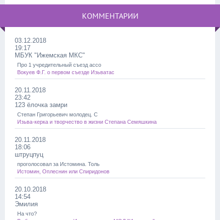
КОММЕНТАРИИ
03.12.2018
19:17
МБУК "Ижемская МКС"
Про 1 учредительный съезд ассо
Вокуев Ф.Г. о первом съезде Изьватас
20.11.2018
23:42
123 ёлочка замри
Степан Григорьевич молодец. С
Изьва-керка и творчество в жизни Степана Семяшкина
20.11.2018
18:06
штруцпуц
проголосовал за Истомина. Толь
Истомин, Оплеснин или Спиридонов
20.10.2018
14:54
Эмилия
На что?