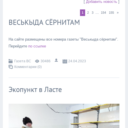
[
Добавить новость
]
...
1
2
3
154
155
»
ВЕСЬКЫДА СЁРНИТАМ
На сайте размещены все номера газеты "Веськыда сёрнитам".
Перейдите
по ссылке
Газета ВС
30486
24.04.2023
Комментарии (0)
Экопункт в Ласте