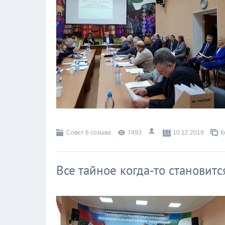
Совет 6 созыва
7493
10.12.2019
К
Все тайное когда-то становитс