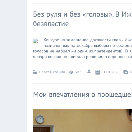
Без руля и без «головы». В И
безвластие
Конкурс на замещение должности главы Иже
назначенные на декабрь выборы не состоял
голосов не набрал ни один из претендентов). В 
января сессия не приняла решения о переносе ко
Совет 6 созыва
5271
31.01.2020
К
Мои впечатления о прошедше