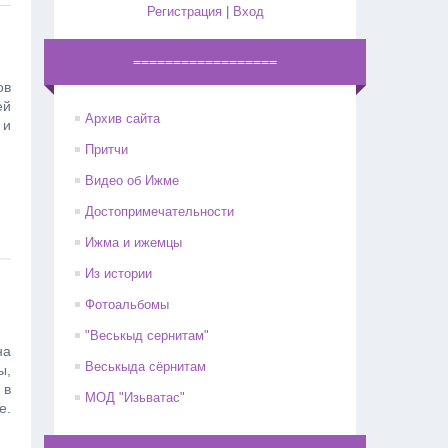
Регистрация
|
Вход
==================
ов
й
Архив сайта
 и
Притчи
Видео об Ижме
Достопримечательности
Ижма и ижемцы
Из истории
Фотоальбомы
"Веськыд сернитам"
на
Веськыда сёрнитам
ы,
 в
МОД "Изьватас"
е.