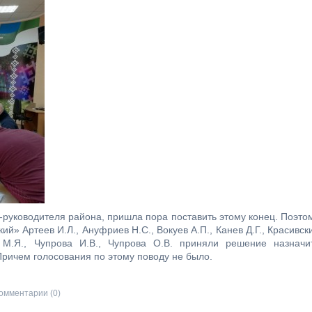
ы-руководителя района, пришла пора поставить этому конец. Поэто
» Артеев И.Л., Ануфриев Н.С., Вокуев А.П., Канев Д.Г., Красивск
 М.Я., Чупрова И.В., Чупрова О.В. приняли решение назначи
Причем голосования по этому поводу не было.
омментарии (0)