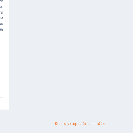
то
я:
ти
ям
ко
нь
Конструктор сайтов
—
uCoz