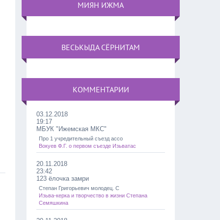
МИЯН ИЖМА
ВЕСЬКЫДА СЁРНИТАМ
КОММЕНТАРИИ
03.12.2018
19:17
МБУК "Ижемская МКС"
Про 1 учредительный съезд ассо
Вокуев Ф.Г. о первом съезде Изьватас
20.11.2018
23:42
123 ёлочка замри
Степан Григорьевич молодец. С
Изьва-керка и творчество в жизни Степана
Семяшкина