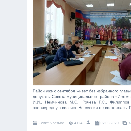
Район уже с сентября живет без избранного глав
депутаты Совета муниципального района «Ижемский
И.И., Немчинова М.С., Рочева Г.С., Филиппов
внеочередную сессию.
Но сессия не состоялась. 
Совет 6 созыва
4124
02.03.2020
К