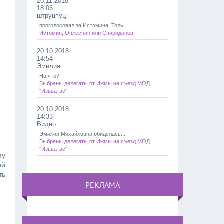
20.11.2018
18:06
штруцпуц
проголосовал за Истомина. Толь
Истомин, Оплеснин или Спиридонов
20.10.2018
14:54
Эмилия
На что?
Выбраны делегаты от Ижмы на съезд МОД
"Изьватас"
20.10.2018
14:33
Видно
Эмилия Михайловна обиделась...
Выбраны делегаты от Ижмы на съезд МОД
"Изьватас"
му
ий
ть
РЕКЛАМА