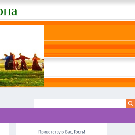
она
Приветствую Вас
,
Гость
!