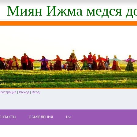
Миян Ижма медся д
егистрация
|
Выход
|
Вход
ОНТАКТЫ
ОБЪЯВЛЕНИЯ
16+