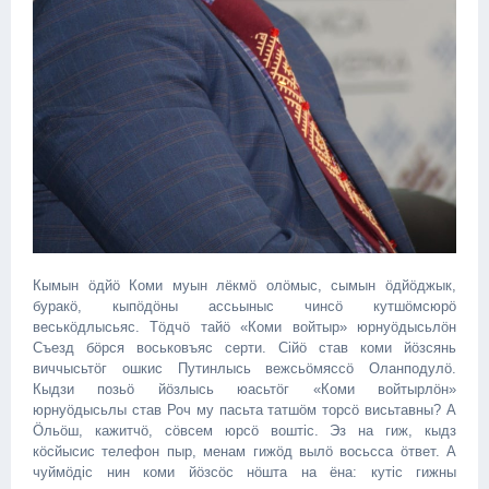
Кымын ӧдйӧ Коми муын лёкмӧ олӧмыс, сымын ӧдйӧджык,
буракӧ, кыпӧдӧны ассьыныс чинсӧ кутшӧмсюрӧ
веськӧдлысьяс. Тӧдчӧ тайӧ «Коми войтыр» юрнуӧдысьлӧн
Съезд бӧрся воськовъяс серти. Сiйӧ став коми йӧзсянь
виччысьтӧг ошкис Путинлысь вежсьӧмяссӧ Оланподулӧ.
Кыдзи позьӧ йӧзлысь юасьтӧг «Коми войтырлӧн»
юрнуӧдысьлы став Роч му пасьта татшӧм торсӧ висьтавны? А
Ӧльӧш, кажитчӧ, сӧвсем юрсӧ воштiс. Эз на гиж, кыдз
кӧсйысис телефон пыр, менам гижӧд вылӧ восьсса ӧтвет. А
чуймӧдiс нин коми йӧзсӧс нӧшта на ёна: кутіс гижны