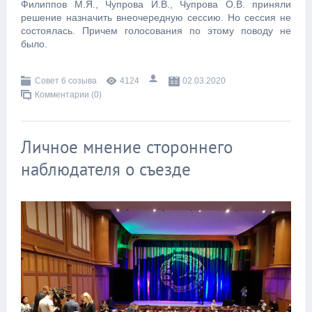
Филиппов М.Я., Чупрова И.В., Чупрова О.В. приняли
решение назначить внеочередную сессию.
Но сессия не
состоялась. Причем голосования по этому поводу не
было.
Совет 6 созыва
4124
02.03.2020
Комментарии (0)
Личное мнение стороннего
наблюдателя о съезде