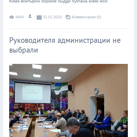
Коми войтырӧн бӧрйӧм пыдди пуктана коми йӧз!
4404
31.01.2020
Комментарии (0)
Руководителя администрации не
выбрали