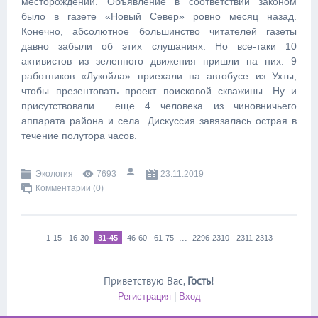
месторождении. Объявление в соответствии законом
было в газете «Новый Север» ровно месяц назад.
Конечно, абсолютное большинство читателей газеты
давно забыли об этих слушаниях. Но все-таки 10
активистов из зеленного движения пришли на них. 9
работников «Лукойла» приехали на автобусе из Ухты,
чтобы презентовать проект поисковой скважины. Ну и
присутствовали еще 4 человека из чиновничьего
аппарата района и села. Дискуссия завязалась острая в
течение полутора часов.
Экология
7693
23.11.2019
Комментарии (0)
...
1-15
16-30
31-45
46-60
61-75
2296-2310
2311-2313
Приветствую Вас
,
Гость
!
Регистрация
|
Вход