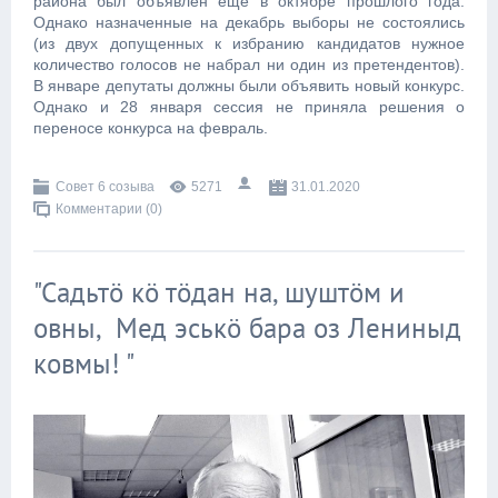
района был объявлен еще в октябре прошлого года.
Однако назначенные на декабрь выборы не состоялись
(из двух допущенных к избранию кандидатов нужное
количество голосов не набрал ни один из претендентов).
В январе депутаты должны были объявить новый конкурс.
Однако и 28 января сессия не приняла решения о
переносе конкурса на февраль.
Совет 6 созыва
5271
31.01.2020
Комментарии (0)
"Садьтӧ кӧ тӧдан на, шуштӧм и
овны, Мед эськӧ бара оз Лениныд
ковмы! "