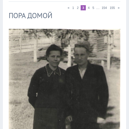
...
«
1
2
3
4
5
154
155
»
ПОРА ДОМОЙ