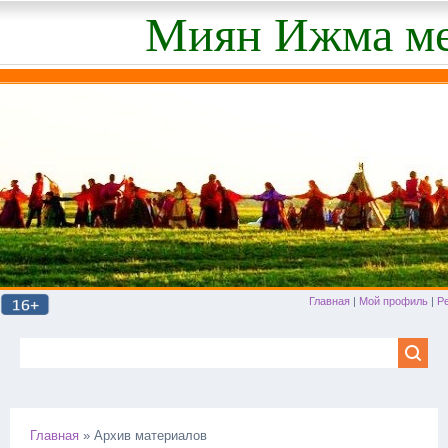
Миян Ижма ме
Главная
|
Мой профиль
|
Р
Главная
»
Архив материалов