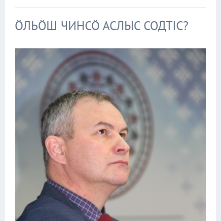
ӦЛЬӦШ ЧИНСӦ АСЛЫС СОДТІС?