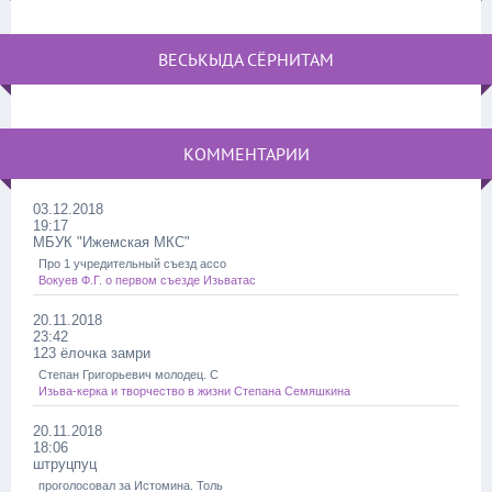
ВЕСЬКЫДА СЁРНИТАМ
КОММЕНТАРИИ
03.12.2018
19:17
МБУК "Ижемская МКС"
Про 1 учредительный съезд ассо
Вокуев Ф.Г. о первом съезде Изьватас
20.11.2018
23:42
123 ёлочка замри
Степан Григорьевич молодец. С
Изьва-керка и творчество в жизни Степана Семяшкина
20.11.2018
18:06
штруцпуц
проголосовал за Истомина. Толь