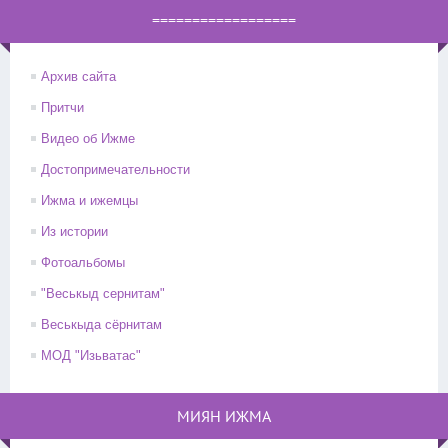
==================
Архив сайта
Притчи
Видео об Ижме
Достопримечательности
Ижма и ижемцы
Из истории
Фотоальбомы
"Веськыд сернитам"
Веськыда сёрнитам
МОД "Изьватас"
МИЯН ИЖМА