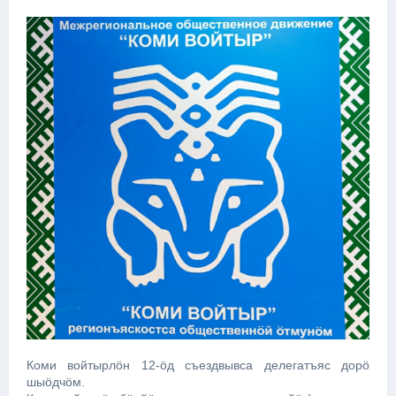
Коми войтырлӧн 12-ӧд съездвывса делегатъяс дорӧ
шыӧдчӧм.