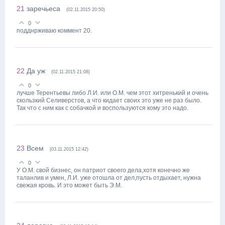
21
заречьеса
(02.11.2015 20:50)
0
подднрживаю коммент 20.
22
Да уж
(02.11.2015 21:08)
0
лучше Терентьевы либо Л.И. или О.М. чем этот хитренький и очень
скользкий Селиверстов, а что кидает своих это уже не раз было.
Так что с ним как с собачкой и воспользуются кому это надо.
23
Всем
(03.11.2015 12:42)
0
У О.М. свой бизнес, он патриот своего дела,хотя конечно же
таланлив и умен, Л.И. уже отошла от дел,пусть отдыхает, нужна
свежая кровь. И это может быть Э.М.