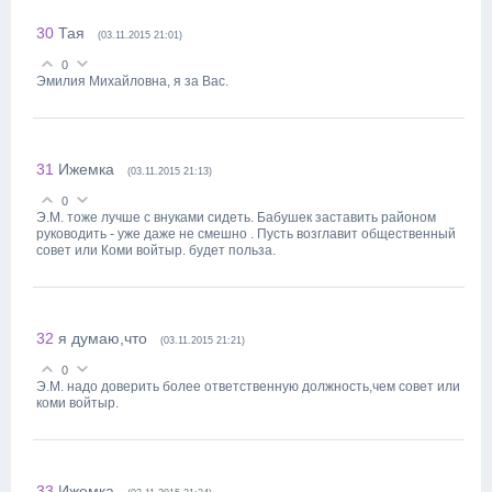
30
Тая
(03.11.2015 21:01)
0
Эмилия Михайловна, я за Вас.
31
Ижемка
(03.11.2015 21:13)
0
Э.М. тоже лучше с внуками сидеть. Бабушек заставить районом
руководить - уже даже не смешно . Пусть возглавит общественный
совет или Коми войтыр. будет польза.
32
я думаю,что
(03.11.2015 21:21)
0
Э.М. надо доверить более ответственную должность,чем совет или
коми войтыр.
33
Ижемка