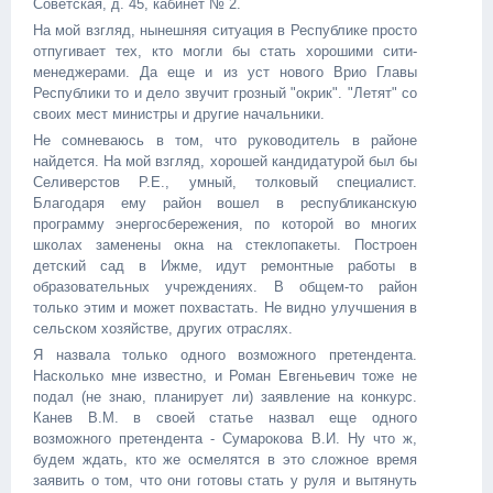
Советская, д. 45, кабинет № 2.
На мой взгляд, нынешняя ситуация в Республике просто
отпугивает тех, кто могли бы стать хорошими сити-
менеджерами. Да еще и из уст нового Врио Главы
Республики то и дело звучит грозный "окрик". "Летят" со
своих мест министры и другие начальники.
Не сомневаюсь в том, что руководитель в районе
найдется. На мой взгляд, хорошей кандидатурой был бы
Селиверстов Р.Е., умный, толковый специалист.
Благодаря ему район вошел в республиканскую
программу энергосбережения, по которой во многих
школах заменены окна на стеклопакеты. Построен
детский сад в Ижме, идут ремонтные работы в
образовательных учреждениях. В общем-то район
только этим и может похвастать. Не видно улучшения в
сельском хозяйстве, других отраслях.
Я назвала только одного возможного претендента.
Насколько мне известно, и Роман Евгеньевич тоже не
подал (не знаю, планирует ли) заявление на конкурс.
Канев В.М. в своей статье назвал еще одного
возможного претендента - Сумарокова В.И. Ну что ж,
будем ждать, кто же осмелятся в это сложное время
заявить о том, что они готовы стать у руля и вытянуть