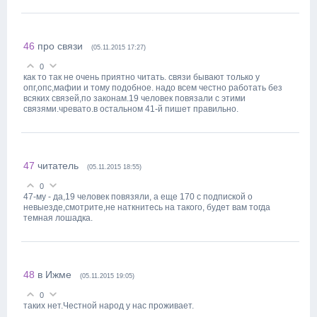
46
про связи
(05.11.2015 17:27)
0
как то так не очень приятно читать. связи бывают только у
опг,опс,мафии и тому подобное. надо всем честно работать без
всяких связей,по законам.19 человек повязали с этими
связями.чревато.в остальном 41-й пишет правильно.
47
читатель
(05.11.2015 18:55)
0
47-му - да,19 человек повязяли, а еще 170 с подпиской о
невыезде,смотрите,не наткнитесь на такого, будет вам тогда
темная лошадка.
48
в Ижме
(05.11.2015 19:05)
0
таких нет.Честной народ у нас проживает.