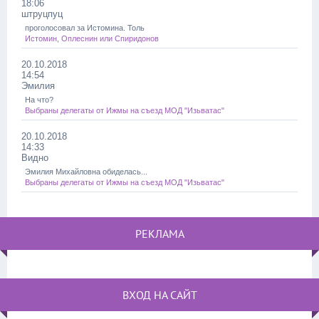
18:06
штруцпуц
проголосовал за Истомина. Толь
Истомин, Оплеснин или Спиридонов
20.10.2018
14:54
Эмилия
На что?
Выбраны делегаты от Ижмы на съезд МОД "Изьватас"
20.10.2018
14:33
Видно
Эмилия Михайловна обиделась...
Выбраны делегаты от Ижмы на съезд МОД "Изьватас"
РЕКЛАМА
ВХОД НА САЙТ