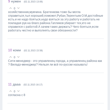
9
нужен
(02.11.2015 13:06)
0
хозяйственник,мужчина. Братенкова тоже бы могла
справиться,тыл хороший,поможет,Рубан,Терентьев О.М.достойные
есть.и не надо бояться,надо взяться за эту работу и работать не
покладая рук на благо района.Гапликов убирает тех,кто не
справился с работой.А зачем таких держать? Чего бояться,если
работать честно и выполнять свои обязанности?
10
коми
(02.11.2015 15:58)
0
Сити-менеджер - это управленец города, а управленец района как
? Виладз-менеджер? Нельзя ли всё по-русски называть!
11
дааа
(02.11.2015 16:17)
0
согласна с 8