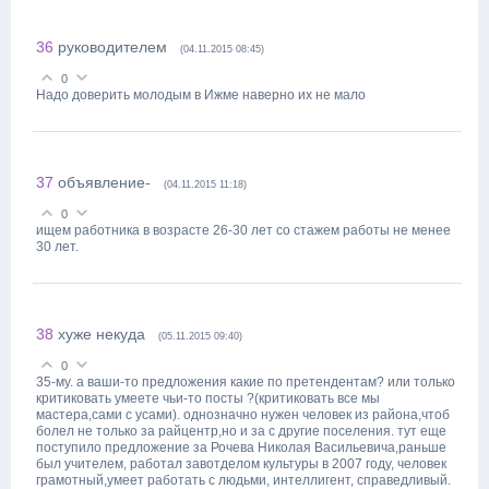
36
руководителем
(04.11.2015 08:45)
0
Надо доверить молодым в Ижме наверно их не мало
37
объявление-
(04.11.2015 11:18)
0
ищем работника в возрасте 26-30 лет со стажем работы не менее
30 лет.
38
хуже некуда
(05.11.2015 09:40)
0
35-му. а ваши-то предложения какие по претендентам? или только
критиковать умеете чьи-то посты ?(критиковать все мы
мастера,сами с усами). однозначно нужен человек из района,чтоб
болел не только за райцентр,но и за с другие поселения. тут еще
поступило предложение за Рочева Николая Васильевича,раньше
был учителем, работал завотделом культуры в 2007 году, человек
грамотный,умеет работать с людьми, интеллигент, справедливый.