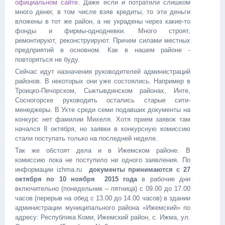
официальном сайте
. Даже если и потратили слишком
много денег, в том числе взяв кредиты, то эти деньги
вложены в тот же район, а не украдены через какие-то
фонды и фирмы-однодневки. Много строят,
ремонтируют, реконструируют. Причем силами местных
предприятий в основном. Как в нашем районе -
повторяться не буду.
Сейчас идут назначения руководителей администраций
районов. В некоторых они уже состоялись. Например в
Троицко-Печорском, Сыктывдинском районах, Инте,
Сосногорске руководить остались старые сити-
менеджеры. В Ухте среди семи подавших документы на
конкурс нет фамилии Михеля. Хотя прием заявок там
начался 8 октября, но заявки в конкурсную комиссию
стали поступать только на последней неделе.
Так же обстоят дела и в Ижемском районе. В
комиссию пока не поступило ни одного заявления. По
информации izhma.ru
документы принимаются с 27
октября по 10 ноября 2015 года
в рабочие дни
включительно (понедельник – пятница) с 09.00 до 17.00
часов (перерыв на обед с 13.00 до 14.00 часов) в здании
администрации муниципального района «Ижемский» по
адресу: Республика Коми, Ижемский район, с. Ижма, ул.