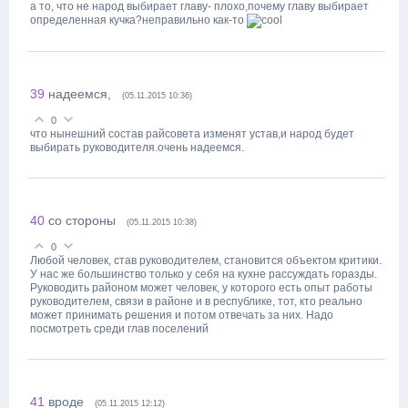
а то, что не народ выбирает главу- плохо,почему главу выбирает
определенная кучка?неправильно как-то
39
надеемся,
(05.11.2015 10:36)
0
что нынешний состав райсовета изменят устав,и народ будет
выбирать руководителя.очень надеемся.
40
со стороны
(05.11.2015 10:38)
0
Любой человек, став руководителем, становится объектом критики.
У нас же большинство только у себя на кухне рассуждать горазды.
Руководить районом может человек, у которого есть опыт работы
руководителем, связи в районе и в республике, тот, кто реально
может принимать решения и потом отвечать за них. Надо
посмотреть среди глав поселений
41
вроде
(05.11.2015 12:12)