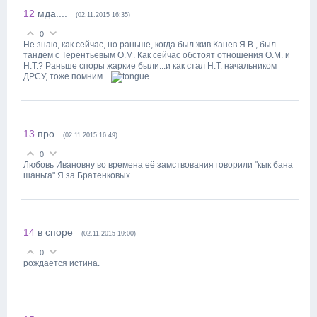
12
мда....
(02.11.2015 16:35)
0
Не знаю, как сейчас, но раньше, когда был жив Канев Я.В., был
тандем с Терентьевым О.М. Как сейчас обстоят отношения О.М. и
Н.Т.? Раньше споры жаркие были...и как стал Н.Т. начальником
ДРСУ, тоже помним...
13
про
(02.11.2015 16:49)
0
Любовь Ивановну во времена её замствования говорили "кык бана
шаньга".Я за Братенковых.
14
в споре
(02.11.2015 19:00)
0
рождается истина.