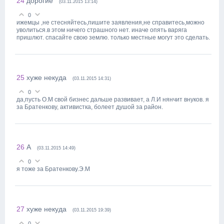
24
дорогие
(03.11.2015 13:14)
0
ижемцы ,не стесняйтесь,пишите заявления,не справитесь,можно
уволиться.в этом ничего страшного нет. иначе опять варяга
пришлют. спасайте свою землю. только местные могут это сделать.
25
хуже некуда
(03.11.2015 14:31)
0
да,пусть О.М свой бизнес дальше развивает, а Л.И нянчит внуков. я
за Братенкову, активистка, болеет душой за район.
26
А
(03.11.2015 14:49)
0
я тоже за Братенкову.Э.М
27
хуже некуда
(03.11.2015 19:39)
0