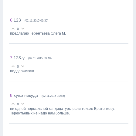
6
123
(02.11.2015 09:35)
0
предлагаю Терентьева Олега М.
7
123-у
(02.11.2015 09:48)
0
поддерживаю.
8
хуже некуда
(02.11.2015 10:45)
0
ни одной нормальной кандидатуры,если только Братенкову.
Терентьевых не надо нам больше.