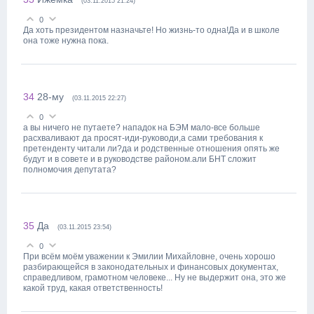
(03.11.2015 21:24)
0
Да хоть президентом назначьте! Но жизнь-то одна!Да и в школе
она тоже нужна пока.
34
28-му
(03.11.2015 22:27)
0
а вы ничего не путаете? нападок на БЭМ мало-все больше
расхваливают да просят-иди-руководи,а сами требования к
претенденту читали ли?да и родственные отношения опять же
будут и в совете и в руководстве районом.али БНТ сложит
полномочия депутата?
35
Да
(03.11.2015 23:54)
0
При всём моём уважении к Эмилии Михайловне, очень хорошо
разбирающейся в законодательных и финансовых документах,
справедливом, грамотном человеке... Ну не выдержит она, это же
какой труд, какая ответственность!