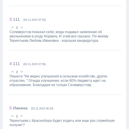
3
111
(02.11.2015 07:53)
0
Селиверстов показал себя, когда подавал заявление об
увольнениии в угоду Норкину. И этим все сказано. По-моему
Терентьева Любовь Ивановна - хорошая кандидатура.
4
111
(02.11.2015 07:56)
0
Пишете "Не видно улучшения в сельском хозяйстве, других
отраслях. " Откуда улучшения, если 80% бюджета идет на
образование. Благодаря не только Селиверстову.
5
Ижемка
(02.11.2015 09:33)
0
Терентьева с Краснобора будет ездить или еще раз служебную
получит?