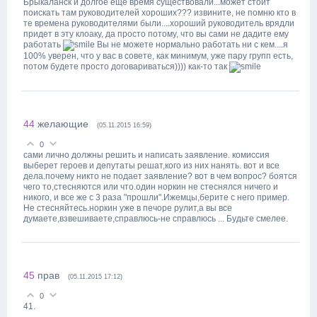
Брыкаланск и долгое еще время существовали...может стоит
поискать там руководителей хороших??? извините, не помню кто в
те времена руководителями были....хороший руководитель врядли
придет в эту клоаку, да просто потому, что вы сами не дадите ему
работать
Вы не можете нормально работать ни с кем....я
100% уверен, что у вас в совете, как минимум, уже пару групп есть,
потом будете просто договариваться)))) как-то так
44
желающие
(05.11.2015 16:59)
0
сами лично должны решить и написать заявление. комиссия
выберет героев и депутаты решат,кого из них нанять. вот и все
дела.почему никто не подает заявление? вот в чем вопрос? боятся
чего то,стесняются или что.один норкин не стеснялся ничего и
никого, и все же с 3 раза "прошли".Ижемцы,берите с него пример.
Не стесняйтесь.норкин уже в печоре рулит,а вы все
думаете,взвешиваете,справлюсь-не справлюсь ... Будьте смелее.
45
прав
(05.11.2015 17:12)
0
41.