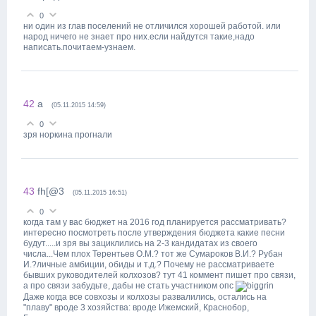
0
ни один из глав поселений не отличился хорошей работой. или
народ ничего не знает про них.если найдутся такие,надо
написать.почитаем-узнаем.
42
а
(05.11.2015 14:59)
0
зря норкина прогнали
43
fh[@3
(05.11.2015 16:51)
0
когда там у вас бюджет на 2016 год планируется рассматривать?
интересно посмотреть после утверждения бюджета какие песни
будут.....и зря вы зациклились на 2-3 кандидатах из своего
числа...Чем плох Терентьев О.М.? тот же Сумароков В.И.? Рубан
И.?личные амбиции, обиды и т.д.? Почему не рассматриваете
бывших руководителей колхозов? тут 41 коммент пишет про связи,
а про связи забудьте, дабы не стать участником опс
Даже когда все совхозы и колхозы развалились, остались на
"плаву" вроде 3 хозяйства: вроде Ижемский, Краснобор,