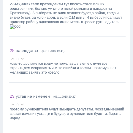
27-МУ,никак сами претенденты тут писать стали или их
родственники, больно уж много голой рекламы и нападок на
Братенкову). А выбирать не один человек будет,а район, тогда и
видно будет, за кого народ. а если О.М или Л.И выберут-подпишут
приговор району.однозначно им не месть в кресле руководителя
28
наследство
(03.11.2015 19:41)
0
кому-то достанется врагу не пожелаешь. легче с нуля всё
строить,чем исправлять чьи-то ошибки и косяки. поэтому и нет
желающих занять это кресло.
29
устав не изменен
(03.11.2015 20:22)
0
поэтому руководителя будут выбирать депутаты. может,нынешний
состав изменит устав ,и в будущем руководителя будет избирать
народ.