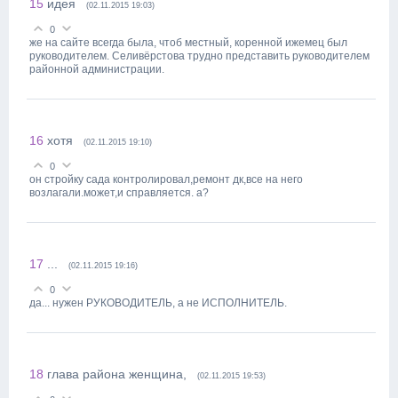
15
идея
(02.11.2015 19:03)
0
же на сайте всегда была, чтоб местный, коренной ижемец был
руководителем. Селивёрстова трудно представить руководителем
районной администрации.
16
хотя
(02.11.2015 19:10)
0
он стройку сада контролировал,ремонт дк,все на него
возлагали.может,и справляется. а?
17
...
(02.11.2015 19:16)
0
да... нужен РУКОВОДИТЕЛЬ, а не ИСПОЛНИТЕЛЬ.
18
глава района женщина,
(02.11.2015 19:53)