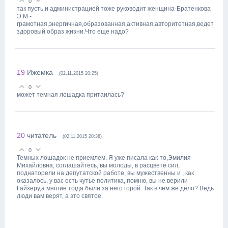
0
так пусть и администрацией тоже руководит женщина-Братенкова
Э.М.-
грамотная,энергичная,образованная,активная,авторитетная,ведет
здоровый образ жизни.Что еще надо?
19
Ижемка
(02.11.2015 20:25)
0
может темная лошадка притаилась?
20
читатель
(02.11.2015 20:38)
0
Темных лошадок не приемлем. Я уже писала как-то,Эмилия
Михайловна, соглашайтесь, вы молоды, в расцвете сил,
поднаторели на депутатской работе, вы мужественны и , как
оказалось, у вас есть чутье политика, помню, вы не верили
Гайзеру,а многие тогда были за него горой. Так в чем же дело? Ведь
люди вам верят, а это святое.