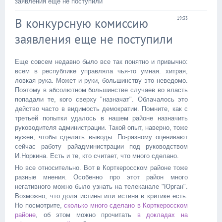
заявления еще не поступили
В конкурсную комиссию
19:33
заявления еще не поступили
Еще совсем недавно было все так понятно и привычно:
всем в республике управляла чья-то умная. хитрая,
ловкая рука. Может и руки, большинству это неведомо.
Поэтому в абсолютном большинстве случаев во власть
попадали те, кого сверху "назначат". Облачалось это
действо часто в видимость демократии. Помните, как с
третьей попытки удалось в нашем районе назначить
руководителя администрации. Такой опыт, наверно, тоже
нужен, чтобы сделать выводы. По-разному оценивают
сейчас работу райадминистрации под руководством
И.Норкина. Есть и те, кто считает, что много сделано.
Но все относительно. Вот в Корткеросском районе тоже
разные мнения. Особенно про этот район много
негативного можно было узнать на телеканале "Юрган".
Возможно, что доля истины или истина в критике есть.
Но посмотрите,
сколько много сделано в Корткеросском
районе
, об этом можно прочитать
в докладах на