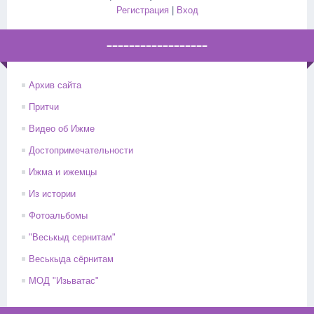
Регистрация
|
Вход
==================
Архив сайта
Притчи
Видео об Ижме
Достопримечательности
Ижма и ижемцы
Из истории
Фотоальбомы
"Веськыд сернитам"
Веськыда сёрнитам
МОД "Изьватас"