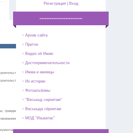
Регистрация
|
Вход
==================
Архив сайта
Притчи
Видео об Ижме
Достопримечательности
Ижма и ижемцы
роительство детского сада на 100
роительство детского сада на 100
Из истории
Фотоальбомы
"Веськыд сернитам"
Веськыда сёрнитам
ры, гражданского и промышленного
МОД "Изьватас"
ктированием зданий
кументации об аукционе (раздел 3