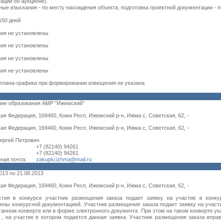
ации об аукционе).
ые изыскания - по месту нахождения объекта, подготовка проектной документации - 
 150 дней
ия не установлены
ия не установлены
ия не установлены
ия не установлены
плана-графика при формировании извещения не указана
ние образования АМР "Ижемский"
ая Федерация, 169460, Коми Респ, Ижемский р-н, Ижма с, Советская, 62, -
ая Федерация, 169460, Коми Респ, Ижемский р-н, Ижма с, Советская, 62, -
ергей Петрович
:
+7 (82140) 94261
+7 (82140) 94261
ная почта:
zakupki.izhma@mail.ru
2013
по
21.08.2013
ая Федерация, 169460, Коми Респ, Ижемский р-н, Ижма с, Советская, 62, -
стия в конкурсе участник размещения заказа подает заявку на участие в конк
ены конкурсной документацией. Участник размещения заказа подает заявку на участ
танном конверте или в форме электронного документа. При этом на таком конверте у
 , на участие в котором подается данная заявка. Участник размещения заказа впра