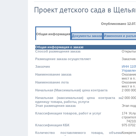
Проект детского сада в Щелья
Опубликовано
12.07
Общая информация
Документы заказа
Изменения и разъ
Общая информация о заказе
Способ размещения заказа
Открыты
Размещение заказа осуществляет
Заказчик
Заказчик
ИНН 110
Управле
Наименование заказа
Оказание
мест в п.
Наименование лота
Оказание
мест в п.
Начальная (Максимальная) цена контракта
2 000 00
Начальная (максимальная) цена контракта за
2 000 00
единицу товара, работы, услуги
Этап размещения заказа
Этап под
Классификация товаров, работ и услуг
174 Услу
строител
74210
Классификация КБК
975 0702
Количество поставляемого товара, объема
Конкретн