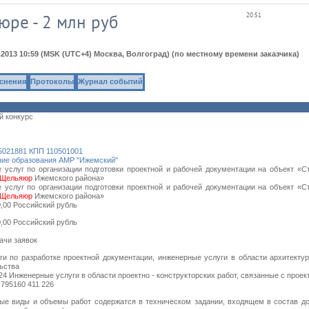
юре - 2 млн руб
20:51
.2013 10:59
(MSK (UTC+4) Москва, Волгоград)
(по местному времени заказчика)
яснения
Протоколы
Журнал событий
й конкурс
5021881 КПП 110501001
ние образования АМР "Ижемский"
 услуг по организации подготовки проектной и рабочей документации на объект «Ст
Щельяюр
Ижемского района»
 услуг по организации подготовки проектной и рабочей документации на объект «Ст
Щельяюр
Ижемского района»
0,00
Российский рубль
0,00
Российский рубль
ачи заявок
ги по разработке проектной документации, инженерные услуги в области архитекту
ьства
24 Инженерные услуги в области проектно - конструкторских работ, связанные с прое
 795160 411 226
ые виды и объемы работ содержатся в техническом задании, входящем в состав до