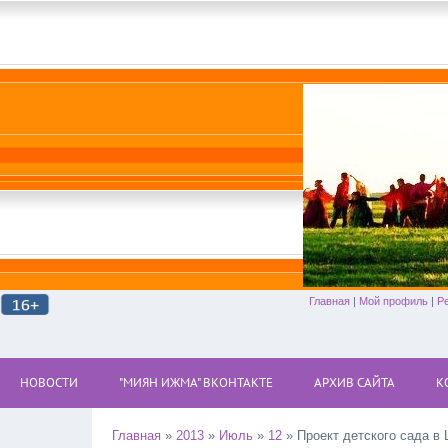
Главная
|
Мой профиль
|
Р
НОВОСТИ
"МИЯН ИЖМА" ВКОНТАКТЕ
АРХИВ САЙТА
К
Главная
»
2013
»
Июль
»
12
» Проект детского сада в