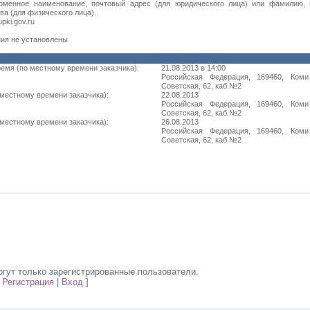
рменное наименование, почтовый адрес (для юридического лица) или фамилию, 
ва (для физического лица).
pki.gov.ru
ия не установлены
ремя (по местному времени заказчика):
21.08.2013 в 14:00
Российская Федерация, 169460, Ком
Советская, 62, каб.№2
 местному времени заказчика):
22.08.2013
Российская Федерация, 169460, Ком
Советская, 62, каб.№2
 местному времени заказчика):
26.08.2013
Российская Федерация, 169460, Ком
Советская, 62, каб.№2
гут только зарегистрированные пользователи.
[
Регистрация
|
Вход
]