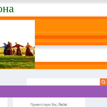
она
Приветствую Вас
,
Гость
!