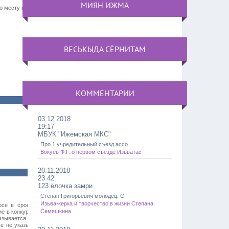
МИЯН ИЖМА
по месту нахождения Исполнителя
ВЕСЬКЫДА СЁРНИТАМ
КОММЕНТАРИИ
03.12.2018
19:17
МБУК "Ижемская МКС"
Про 1 учредительный съезд ассо
Вокуев Ф.Г. о первом съезде Изьватас
20.11.2018
23:42
123 ёлочка замри
Степан Григорьевич молодец. С
Изьва-керка и творчество в жизни Степана
урсе в срок и по форме, которые
Семяшкина
ие в конкурсе в письменной форме
казывается наименование открытого
ве не указывать на таком конверте