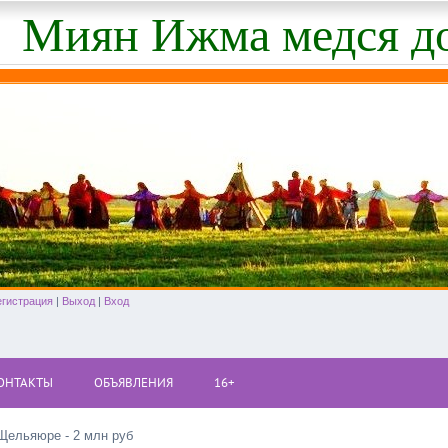
Миян Ижма медся д
егистрация
|
Выход
|
Вход
ОНТАКТЫ
ОБЪЯВЛЕНИЯ
16+
 Щельяюре - 2 млн руб