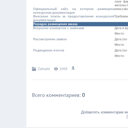
свое фи
жительст
Официальный сайт, на котором размещена
www.zaku
конкурсная документация
Внесение платы за предоставление конкурсной
Требован
документации
Порядок размещения заказа
Вскрытие конвертов с заявками
Дата и в
Место:
Рассмотрение заявок
Дата (по
Место:
Подведение итогов
Дата (по
Место:
Zakupki
1668
Всего комментариев
:
0
Добавлять комментарии мо