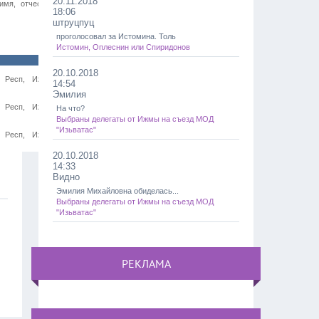
20.11.2018
имя, отчество, сведения о месте
18:06
штруцпуц
проголосовал за Истомина. Толь
Истомин, Оплеснин или Спиридонов
20.10.2018
и Респ, Ижемский р-н, Ижма с,
14:54
Эмилия
и Респ, Ижемский р-н, Ижма с,
На что?
Выбраны делегаты от Ижмы на съезд МОД
"Изьватас"
и Респ, Ижемский р-н, Ижма с,
20.10.2018
14:33
Видно
Эмилия Михайловна обиделась...
Выбраны делегаты от Ижмы на съезд МОД
"Изьватас"
РЕКЛАМА