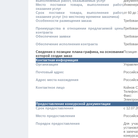
выполняемых работ, оказываемых услуг
документ
Место поставки товара, выполнения работ,
Инженерн
оказания услуг
Срок поставки товара, выполнения работ,
от 60 до
оказания услуг (по местному времени заказчика)
Особенности размещения заказа
Требован
Преимущества в отношении предлагаемой цены
Требован
контракта
Обеспечение заявки
Требован
Обеспечение исполнения контракта
Требован
Сведения о позиции плана-графика, на основании
Позиция 
которой создан заказ
Контактная информация
Организация
Управле
Почтовый адрес
Российск
Адрес места нахождения
Российск
Контактное лицо
Койнов С
Телефон
Факс:
Электрон
Предоставление конкурсной документации
Срок предоставления
с
12.07.
Место предоставления
Российск
Порядок предоставления
Для уча
установл
в запеча
конкурса