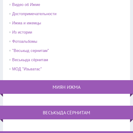
Видео об Ижме
Достопримечательности
Ижма и ижемцы
Из истории
Фотоальбомы
"Веськыд сернитам"
Веськыда сёрнитам
МОД "Изьватас"
МИЯН ИЖМА
ВЕСЬКЫДА СЁРНИТАМ