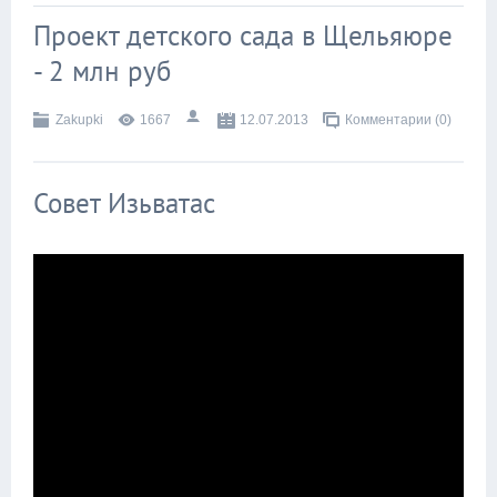
Проект детского сада в Щельяюре
- 2 млн руб
Zakupki
1667
12.07.2013
Комментарии (0)
Совет Изьватас