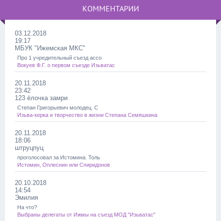
КОММЕНТАРИИ
03.12.2018
19:17
МБУК "Ижемская МКС"
Про 1 учредительный съезд ассо
Вокуев Ф.Г. о первом съезде Изьватас
20.11.2018
23:42
123 ёлочка замри
Степан Григорьевич молодец. С
Изьва-керка и творчество в жизни Степана Семяшкина
20.11.2018
18:06
штруцпуц
проголосовал за Истомина. Толь
Истомин, Оплеснин или Спиридонов
20.10.2018
14:54
Эмилия
На что?
Выбраны делегаты от Ижмы на съезд МОД "Изьватас"