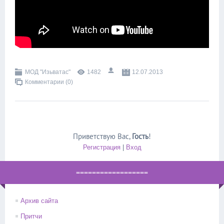
МОД "Изьватас"
1482
12.07.2013
Комментарии (0)
Приветствую Вас
,
Гость
!
Регистрация
|
Вход
==================
Архив сайта
Притчи