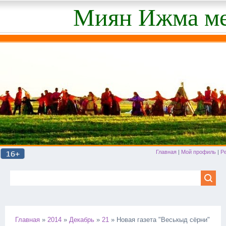
Миян Ижма ме
Главная
|
Мой профиль
|
Р
Главная
»
2014
»
Декабрь
»
21
» Новая газета "Веськыд сёрни"