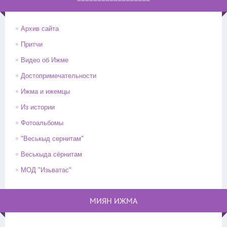
==================
Архив сайта
Притчи
Видео об Ижме
Достопримечательности
Ижма и ижемцы
Из истории
Фотоальбомы
"Веськыд сернитам"
Веськыда сёрнитам
МОД "Изьватас"
МИЯН ИЖМА