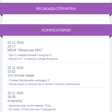
ВЕСЬКЫДА СЁРНИТАМ
КОММЕНТАРИИ
03.12.2018
19:17
МБУК "Ижемская МКС"
Про 1 учредительный съезд ассо
Вокуев Ф.Г. о первом съезде Изьватас
20.11.2018
23:42
123 ёлочка замри
Степан Григорьевич молодец. С
Изьва-керка и творчество в жизни Степана Семяшкина
20.11.2018
18:06
штруцпуц
проголосовал за Истомина. Толь
Истомин, Оплеснин или Спиридонов