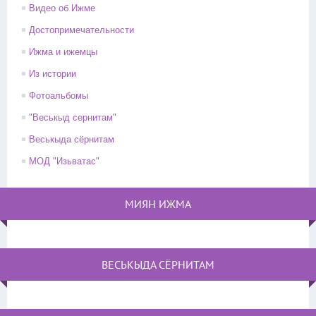
Видео об Ижме
Достопримечательности
Ижма и ижемцы
Из истории
Фотоальбомы
"Веськыд сернитам"
Веськыда сёрнитам
МОД "Изьватас"
МИЯН ИЖМА
ВЕСЬКЫДА СЁРНИТАМ