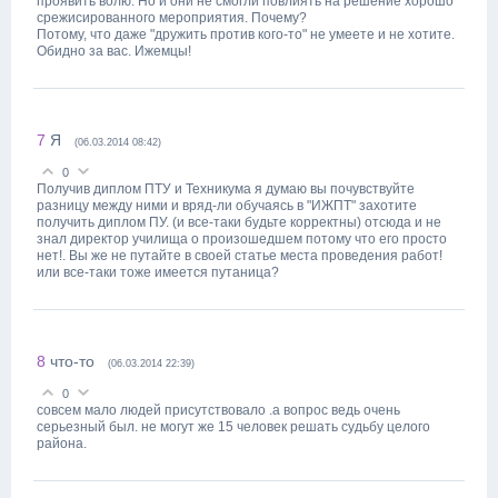
проявить волю. Но и они не смогли повлиять на решение хорошо
срежисированного мероприятия. Почему?
Потому, что даже "дружить против кого-то" не умеете и не хотите.
Обидно за вас. Ижемцы!
7
Я
(06.03.2014 08:42)
0
Получив диплом ПТУ и Техникума я думаю вы почувствуйте
разницу между ними и вряд-ли обучаясь в "ИЖПТ" захотите
получить диплом ПУ. (и все-таки будьте корректны) отсюда и не
знал директор училища о произошедшем потому что его просто
нет!. Вы же не путайте в своей статье места проведения работ!
или все-таки тоже имеется путаница?
8
что-то
(06.03.2014 22:39)
0
совсем мало людей присутствовало .а вопрос ведь очень
серьезный был. не могут же 15 человек решать судьбу целого
района.