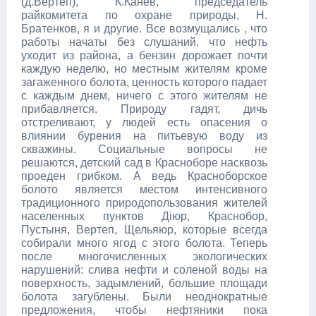
(д.Вертеп), К.Канев, председатель
райкомитета по охране природы, Н.
Братенков, я и другие. Все возмущались , что
работы начаты без слушаний, что нефть
уходит из района, а бензин дорожает почти
каждую неделю, но местным жителям кроме
загаженного болота, ценность которого падает
с каждым днем, ничего с этого жителям не
прибавляется. Природу гадят, дичь
отстреливают, у людей есть опасения о
влиянии бурения на питьевую воду из
скважины. Социальные вопросы не
решаются, детский сад в Красноборе насквозь
проеден грибком. А ведь Красноборское
болото является местом интенсивного
традиционного природопользования жителей
населенных пунктов Діюр, Краснобор,
Пустыня, Вертеп, Щельяюр, которые всегда
собирали много ягод с этого болота. Теперь
после многочисленных экологических
нарушений: слива нефти и соленой воды на
поверхность, задымлений, большие площади
болота загублены. Были неоднократные
предложения, чтобы нефтяники пока