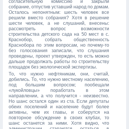
согласительную комиссию и закрыли
собрание, отпустив уставший народ по домам.
Осталось непонятным: шесть человек все
решили вместо собрания? Хотя в решение
шести человек, а не слушаний, внесены:
рассмотреть вопрос возможности
строительства детского сада на 50 мест в с.
Краснобор, собрать общественность
Краснобора по этим вопросам, но почему-то
без голосования записали, что слушания
проведены, проект утвержден, то есть можно
дальше продолжать работы по строительству
площадок без экологической экспертизы.
То, что нужно нефтяникам, они, считай,
добились. То, что нужно местному населению,
под большим вопросом; пообещали
«лукойловцы» поработать в этом
направлении, а что получится - неизвестно.
Но шанс остался один из ста. Если депутаты
обеих поселений и население будут более
активны, чем их главы, и соберутся на
повторное обсуждение в своих клубах, то
шанс останется за ними. Хотя видно, что
администрации стараются остаться в