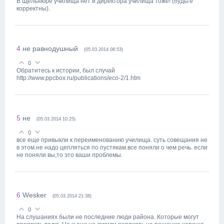
В Щельяюре училища нет и директора училища тоже! (будьте
корректны).
4
не равнодушный
(05.03.2014 08:53)
0
Обратитесь к истории, был случай
http://www.ppcbox.ru/publications/eco-2/1.htm
5
не
(05.03.2014 10:25)
0
все еще привыкли к переименованию училища. суть совещания не
в этом.не надо цепляться по пустякам.все поняли о чем речь. если
не поняли вы,то это ваши проблемы.
6
Wesker
(05.03.2014 21:38)
0
На слушаниях были не последние люди района. Которые могут