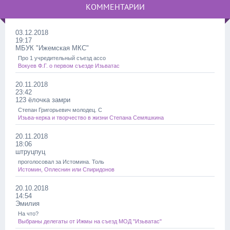
КОММЕНТАРИИ
03.12.2018
19:17
МБУК "Ижемская МКС"
Про 1 учредительный съезд ассо
Вокуев Ф.Г. о первом съезде Изьватас
20.11.2018
23:42
123 ёлочка замри
Степан Григорьевич молодец. С
Изьва-керка и творчество в жизни Степана Семяшкина
20.11.2018
18:06
штруцпуц
проголосовал за Истомина. Толь
Истомин, Оплеснин или Спиридонов
20.10.2018
14:54
Эмилия
На что?
Выбраны делегаты от Ижмы на съезд МОД "Изьватас"