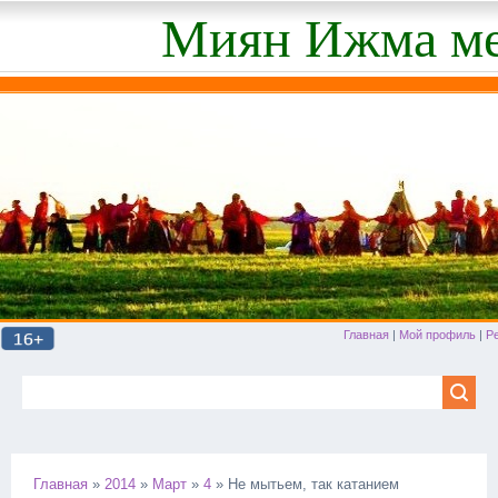
Миян Ижма ме
Главная
|
Мой профиль
|
Р
Главная
»
2014
»
Март
»
4
» Не мытьем, так катанием