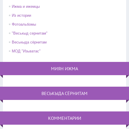
Ижма и ижемцы
Из истории
Фотоальбомы
"Веськыд сернитам"
Веськыда сёрнитам
МОД "Изьватас"
МИЯН ИЖМА
ВЕСЬКЫДА СЁРНИТАМ
КОММЕНТАРИИ