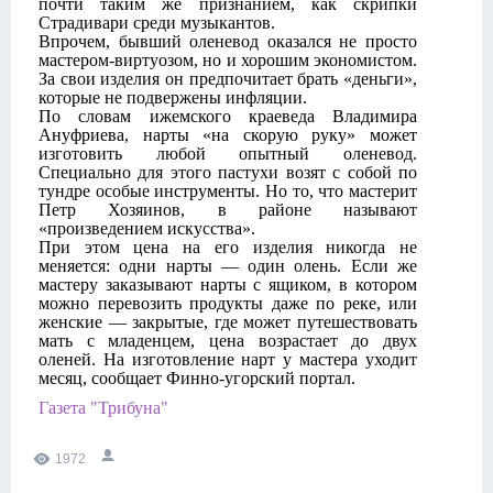
почти таким же признанием, как скрипки
Страдивари среди музыкантов.
Впрочем, бывший оленевод оказался не просто
мастером-виртуозом, но и хорошим экономистом.
За свои изделия он предпочитает брать «деньги»,
которые не подвержены инфляции.
По словам ижемского краеведа Владимира
Ануфриева, нарты «на скорую руку» может
изготовить любой опытный оленевод.
Специально для этого пастухи возят с собой по
тундре особые инструменты. Но то, что мастерит
Петр Хозяинов, в районе называют
«произведением искусства».
При этом цена на его изделия никогда не
меняется: одни нарты — один олень. Если же
мастеру заказывают нарты с ящиком, в котором
можно перевозить продукты даже по реке, или
женские — закрытые, где может путешествовать
мать с младенцем, цена возрастает до двух
оленей. На изготовление нарт у мастера уходит
месяц, сообщает Финно-угорский портал.
Газета "Трибуна"
1972