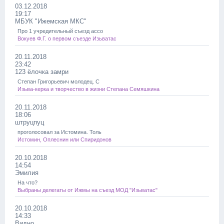
03.12.2018
19:17
МБУК "Ижемская МКС"
Про 1 учредительный съезд ассо
Вокуев Ф.Г. о первом съезде Изьватас
20.11.2018
23:42
123 ёлочка замри
Степан Григорьевич молодец. С
Изьва-керка и творчество в жизни Степана Семяшкина
20.11.2018
18:06
штруцпуц
проголосовал за Истомина. Толь
Истомин, Оплеснин или Спиридонов
20.10.2018
14:54
Эмилия
На что?
Выбраны делегаты от Ижмы на съезд МОД "Изьватас"
20.10.2018
14:33
Видно