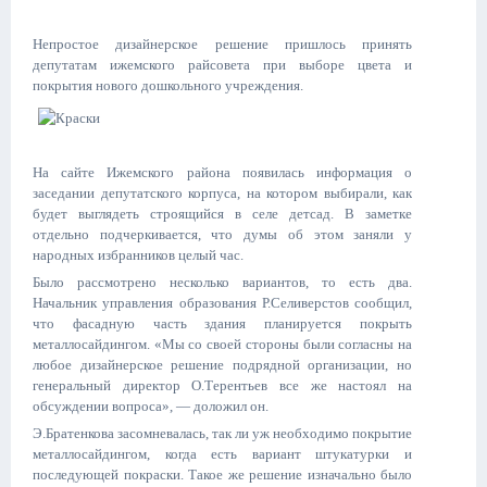
Непростое дизайнерское решение пришлось принять
депутатам ижемского райсовета при выборе цвета и
покрытия нового дошкольного учреждения.
На сайте Ижемского района появилась информация о
заседании депутатского корпуса, на котором выбирали, как
будет выглядеть строящийся в селе детсад. В заметке
отдельно подчеркивается, что думы об этом заняли у
народных избранников целый час.
Было рассмотрено несколько вариантов, то есть два.
Начальник управления образования Р.Селиверстов сообщил,
что фасадную часть здания планируется покрыть
металлосайдингом. «Мы со своей стороны были согласны на
любое дизайнерское решение подрядной организации, но
генеральный директор О.Терентьев все же настоял на
обсуждении вопроса», — доложил он.
Э.Братенкова засомневалась, так ли уж необходимо покрытие
металлосайдингом, когда есть вариант штукатурки и
последующей покраски. Такое же решение изначально было