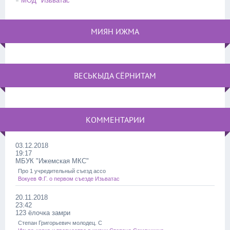
МОД "Изьватас"
МИЯН ИЖМА
ВЕСЬКЫДА СЁРНИТАМ
КОММЕНТАРИИ
03.12.2018
19:17
МБУК "Ижемская МКС"
Про 1 учредительный съезд ассо
Вокуев Ф.Г. о первом съезде Изьватас
20.11.2018
23:42
123 ёлочка замри
Степан Григорьевич молодец. С