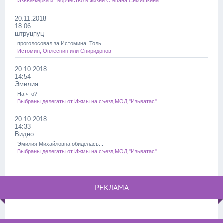
Изьва-керка и творчество в жизни Степана Семяшкина
20.11.2018
18:06
штруцпуц
проголосовал за Истомина. Толь
Истомин, Оплеснин или Спиридонов
20.10.2018
14:54
Эмилия
На что?
Выбраны делегаты от Ижмы на съезд МОД "Изьватас"
20.10.2018
14:33
Видно
Эмилия Михайловна обиделась...
Выбраны делегаты от Ижмы на съезд МОД "Изьватас"
РЕКЛАМА