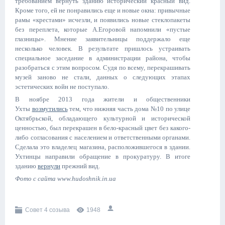
требованием вернуть зданию исторический красный вид.
Кроме того, ей не понравились еще и новые окна: привычные
рамы «крестами» исчезли, и появились новые стеклопакеты
без переплета, которые А.Егоровой напомнили «пустые
глазницы». Мнение заявительницы поддержало еще
несколько человек. В результате пришлось устраивать
специальное заседание в администрации района, чтобы
разобраться с этим вопросом. Судя по всему, перекрашивать
музей заново не стали, данных о следующих этапах
эстетических войн не поступало.
В ноябре 2013 года жители и общественники
Ухты
возмутились
тем, что нижняя часть дома №10 по улице
Октябрьской, обладающего культурной и исторической
ценностью, был перекрашен в бело-красный цвет без какого-
либо согласования с населением и ответственными органами.
Сделала это владелец магазина, расположившегося в здании.
Ухтинцы направили обращение в прокуратуру. В итоге
зданию
вернули
прежний вид.
Фото с сайта www.hudoshnik.in.ua
Совет 4 созыва
1948