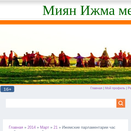
Миян Ижма ме
Главная
|
Мой профиль
|
Р
Главная
»
2014
»
Март
»
21
» Ижемские парламентарии час