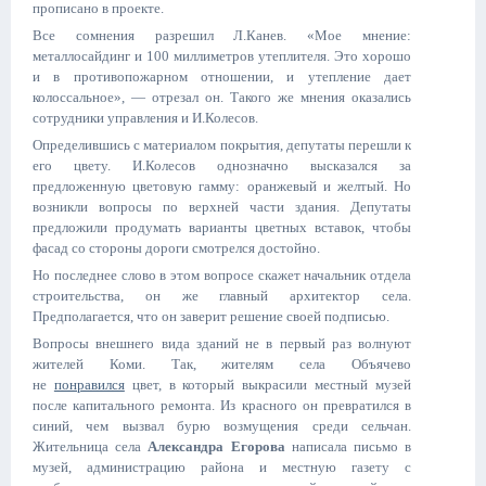
прописано в проекте.
Все сомнения разрешил Л.Канев. «Мое мнение:
металлосайдинг и 100 миллиметров утеплителя. Это хорошо
и в противопожарном отношении, и утепление дает
колоссальное», — отрезал он. Такого же мнения оказались
сотрудники управления и И.Колесов.
Определившись с материалом покрытия, депутаты перешли к
его цвету. И.Колесов однозначно высказался за
предложенную цветовую гамму: оранжевый и желтый. Но
возникли вопросы по верхней части здания. Депутаты
предложили продумать варианты цветных вставок, чтобы
фасад со стороны дороги смотрелся достойно.
Но последнее слово в этом вопросе скажет начальник отдела
строительства, он же главный архитектор села.
Предполагается, что он заверит решение своей подписью.
Вопросы внешнего вида зданий не в первый раз волнуют
жителей Коми. Так, жителям села Объячево
не
понравился
цвет, в который выкрасили местный музей
после капитального ремонта. Из красного он превратился в
синий, чем вызвал бурю возмущения среди сельчан.
Жительница села
Александра Егорова
написала письмо в
музей, администрацию района и местную газету с