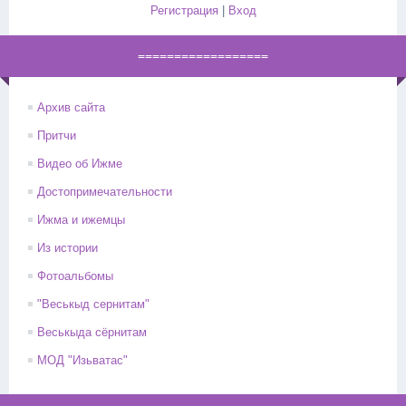
Регистрация
|
Вход
==================
Архив сайта
Притчи
Видео об Ижме
Достопримечательности
Ижма и ижемцы
Из истории
Фотоальбомы
"Веськыд сернитам"
Веськыда сёрнитам
МОД "Изьватас"