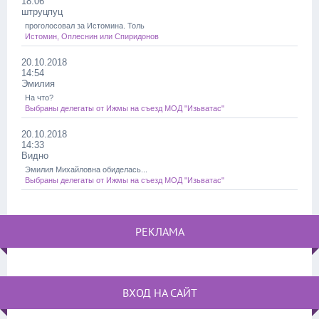
18:06
штруцпуц
проголосовал за Истомина. Толь
Истомин, Оплеснин или Спиридонов
20.10.2018
14:54
Эмилия
На что?
Выбраны делегаты от Ижмы на съезд МОД "Изьватас"
20.10.2018
14:33
Видно
Эмилия Михайловна обиделась...
Выбраны делегаты от Ижмы на съезд МОД "Изьватас"
РЕКЛАМА
ВХОД НА САЙТ