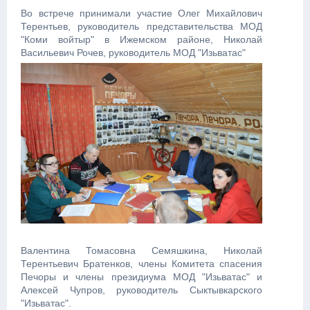
Во встрече принимали участие Олег Михайлович
Терентьев, р
уководитель
представительства МОД
"Коми войтыр" в
Ижемском районе,
Николай
Васильевич Рочев, руководитель МОД "Изьватас"
Валентина Томасовна Семяшкина, Николай
Терентьевич Братенков, члены Комитета спасения
Печоры и члены президиума МОД "Изьватас" и
Алексей Чупров, руководитель Сыктывкарского
"Изьватас".