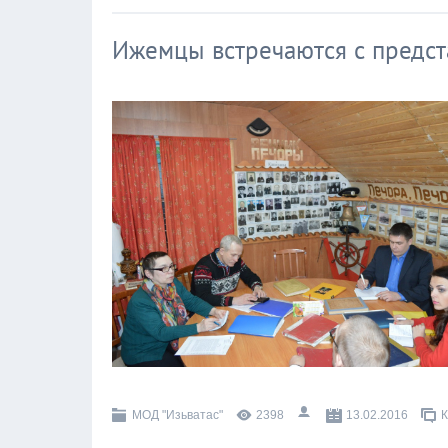
Ижемцы встречаются с предс
МОД "Изьватас"
2398
13.02.2016
К