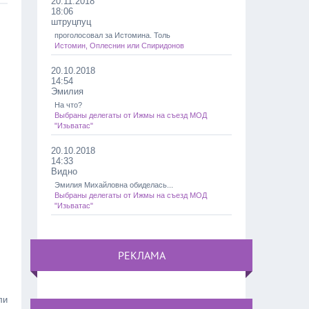
20.11.2018
18:06
штруцпуц
проголосовал за Истомина. Толь
Истомин, Оплеснин или Спиридонов
20.10.2018
14:54
Эмилия
На что?
Выбраны делегаты от Ижмы на съезд МОД
"Изьватас"
20.10.2018
14:33
Видно
Эмилия Михайловна обиделась...
Выбраны делегаты от Ижмы на съезд МОД
"Изьватас"
РЕКЛАМА
ли