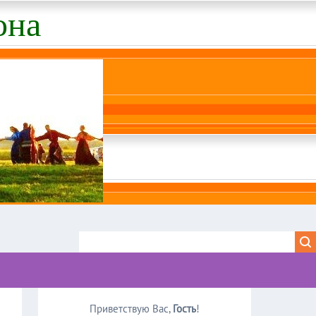
она
Приветствую Вас
,
Гость
!