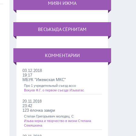
МИЯН ИЖМА
ВЕСЬКЫДА СЁРНИТАМ
КОММЕНТАРИИ
03.12.2018
19:17
МБУК "Ижемская МКС"
Про 1 учредительный съезд ассо
Вокуев Ф.Г. о первом съезде Изьватас
20.11.2018
23:42
123 ёлочка замри
Степан Григорьевич молодец. С
Изьва-керка и творчество в жизни Степана
Семяшкина