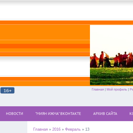
Главная
|
Мой профиль
|
Р
НОВОСТИ
"МИЯН ИЖМА" ВКОНТАКТЕ
АРХИВ САЙТА
К
Главная
»
2016
»
Февраль
»
13