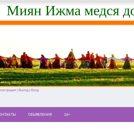
Миян Ижма медся д
егистрация
|
Выход
|
Вход
ОНТАКТЫ
ОБЪЯВЛЕНИЯ
16+