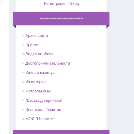
Регистрация
|
Вход
==================
Архив сайта
Притчи
Видео об Ижме
Достопримечательности
Ижма и ижемцы
Из истории
Фотоальбомы
"Веськыд сернитам"
Веськыда сёрнитам
МОД "Изьватас"