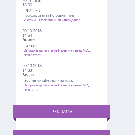
20.11.2018
18:06
штруцпуц
проголосовал за Истомина. Толь
Истомин, Оплеснин или Спиридонов
20.10.2018
14:54
Эмилия
На что?
Выбраны делегаты от Ижмы на съезд МОД
"Изьватас"
20.10.2018
14:33
Видно
Эмилия Михайловна обиделась...
Выбраны делегаты от Ижмы на съезд МОД
"Изьватас"
РЕКЛАМА