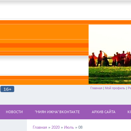
Главная
|
Мой профиль
|
Р
НОВОСТИ
"МИЯН ИЖМА" ВКОНТАКТЕ
АРХИВ САЙТА
К
Главная
»
2020
»
Июль
»
08