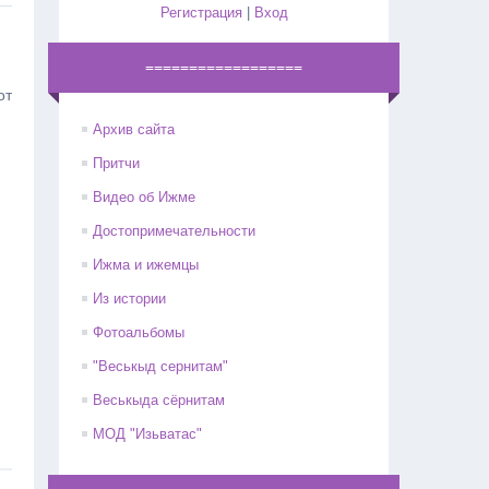
Регистрация
|
Вход
==================
от
Архив сайта
Притчи
Видео об Ижме
Достопримечательности
Ижма и ижемцы
Из истории
Фотоальбомы
"Веськыд сернитам"
Веськыда сёрнитам
МОД "Изьватас"