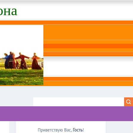
она
Приветствую Вас
,
Гость
!