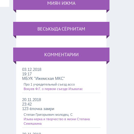
МИЯН ИЖМА
ВЕСЬКЫДА СЁРНИТАМ
КОММЕНТАРИИ
03.12.2018
19:17
МБУК "Ижемская МКС"
Про 1 учредительный съезд ассо
Вокуев Ф.Г. о первом съезде Изьватас
20.11.2018
23:42
123 ёлочка замри
Степан Григорьевич молодец. С
Изьва-керка и творчество в жизни Степана
Семяшкина