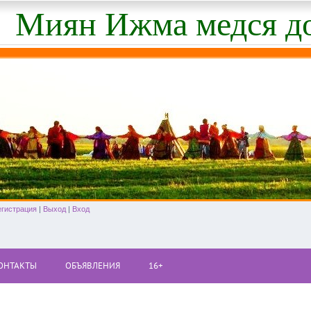
Миян Ижма медся д
егистрация
|
Выход
|
Вход
ОНТАКТЫ
ОБЪЯВЛЕНИЯ
16+