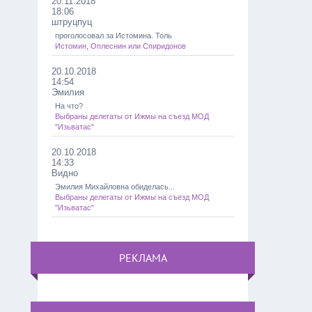
20.11.2018
18:06
штруцпуц
проголосовал за Истомина. Толь
Истомин, Оплеснин или Спиридонов
20.10.2018
14:54
Эмилия
На что?
Выбраны делегаты от Ижмы на съезд МОД
"Изьватас"
20.10.2018
14:33
Видно
Эмилия Михайловна обиделась...
Выбраны делегаты от Ижмы на съезд МОД
"Изьватас"
РЕКЛАМА