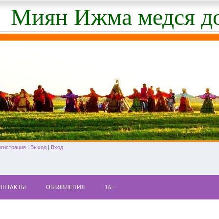
Миян Ижма медся д
егистрация
|
Выход
|
Вход
ОНТАКТЫ
ОБЪЯВЛЕНИЯ
16+