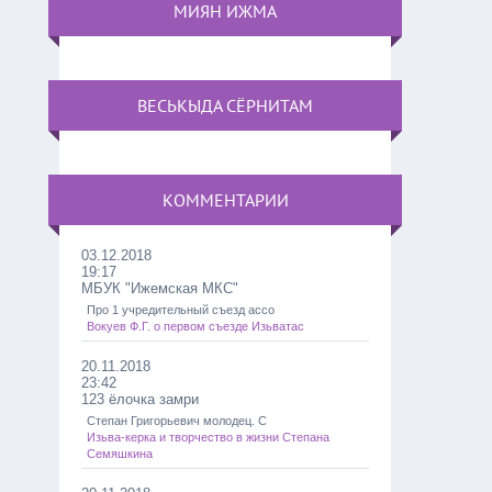
МИЯН ИЖМА
ВЕСЬКЫДА СЁРНИТАМ
КОММЕНТАРИИ
03.12.2018
19:17
МБУК "Ижемская МКС"
Про 1 учредительный съезд ассо
Вокуев Ф.Г. о первом съезде Изьватас
20.11.2018
23:42
123 ёлочка замри
Степан Григорьевич молодец. С
Изьва-керка и творчество в жизни Степана
Семяшкина