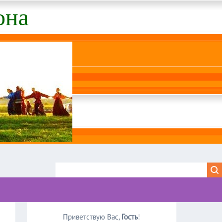
она
Приветствую Вас
,
Гость
!