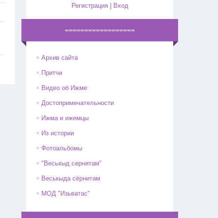
Регистрация
|
Вход
==================
Архив сайта
Притчи
Видео об Ижме
Достопримечательности
Ижма и ижемцы
Из истории
Фотоальбомы
"Веськыд сернитам"
Веськыда сёрнитам
МОД "Изьватас"