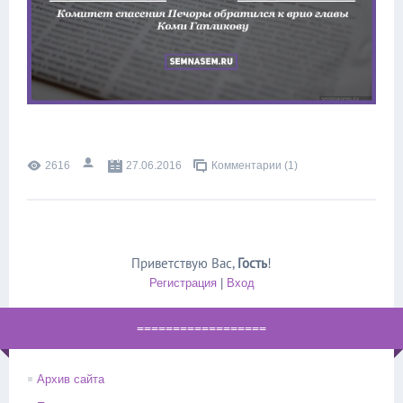
2616
27.06.2016
Комментарии (1)
Приветствую Вас
,
Гость
!
Регистрация
|
Вход
==================
Архив сайта