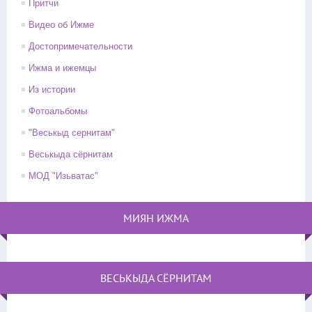
Притчи
Видео об Ижме
Достопримечательности
Ижма и ижемцы
Из истории
Фотоальбомы
"Веськыд сернитам"
Веськыда сёрнитам
МОД "Изьватас"
МИЯН ИЖМА
ВЕСЬКЫДА СЁРНИТАМ