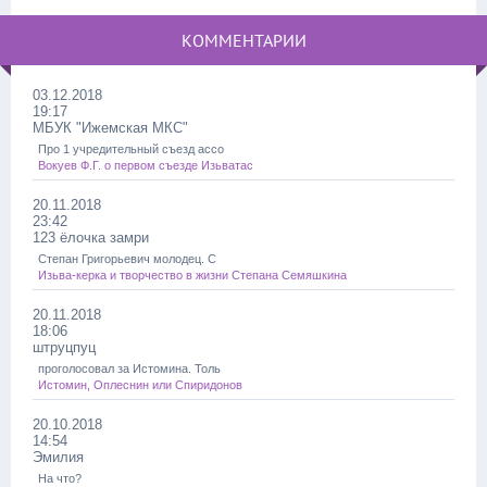
КОММЕНТАРИИ
03.12.2018
19:17
МБУК "Ижемская МКС"
Про 1 учредительный съезд ассо
Вокуев Ф.Г. о первом съезде Изьватас
20.11.2018
23:42
123 ёлочка замри
Степан Григорьевич молодец. С
Изьва-керка и творчество в жизни Степана Семяшкина
20.11.2018
18:06
штруцпуц
проголосовал за Истомина. Толь
Истомин, Оплеснин или Спиридонов
20.10.2018
14:54
Эмилия
На что?