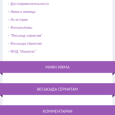
Достопримечательности
Ижма и ижемцы
Из истории
Фотоальбомы
"Веськыд сернитам"
Веськыда сёрнитам
МОД "Изьватас"
МИЯН ИЖМА
ВЕСЬКЫДА СЁРНИТАМ
КОММЕНТАРИИ