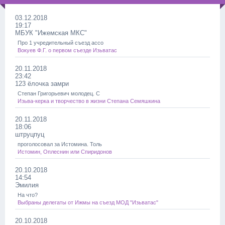
03.12.2018
19:17
МБУК "Ижемская МКС"
Про 1 учредительный съезд ассо
Вокуев Ф.Г. о первом съезде Изьватас
20.11.2018
23:42
123 ёлочка замри
Степан Григорьевич молодец. С
Изьва-керка и творчество в жизни Степана Семяшкина
20.11.2018
18:06
штруцпуц
проголосовал за Истомина. Толь
Истомин, Оплеснин или Спиридонов
20.10.2018
14:54
Эмилия
На что?
Выбраны делегаты от Ижмы на съезд МОД "Изьватас"
20.10.2018