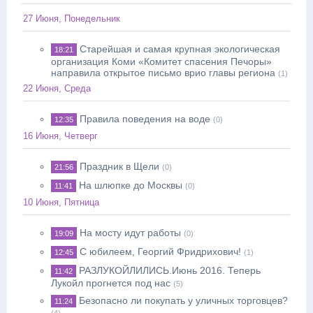
27 Июня, Понедельник
Старейшая и самая крупная экологическая
18:21
организация Коми «Комитет спасения Печоры»
направила открытое письмо врио главы региона
(1)
22 Июня, Среда
Правила поведения на воде
12:35
(0)
16 Июня, Четверг
Праздник в Щели
21:56
(0)
На шлюпке до Москвы
11:41
(0)
10 Июня, Пятница
На мосту идут работы
19:09
(0)
С юбилеем, Георгий Фридрихович!
12:45
(1)
РАЗЛУКОЙЛИЛИСЬ.Июнь 2016. Теперь
11:42
Лукойл прогнется под нас
(5)
Безопасно ли покупать у уличных торговцев?
11:24