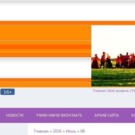
Главная
|
Мой профиль
|
Р
НОВОСТИ
"МИЯН ИЖМА" ВКОНТАКТЕ
АРХИВ САЙТА
К
Главная
»
2016
»
Июнь
»
08