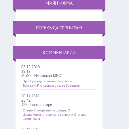
МИЯН ИЖМА
ВЕСЬКЫДА СЁРНИТАМ
КОММЕНТАРИИ
03.12.2018
19:17
МБУК "Ижемская МКС"
Про 1 учредительный съезд ассо
Вокуев Ф.Г. о первом съезде Изьватас
20.11.2018
23:42
123 ёлочка замри
Степан Григорьевич молодец. С
Изьва-керка и творчество в жизни Степана
Семяшкина