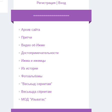
Регистрация
|
Вход
==================
Архив сайта
Притчи
Видео об Ижме
Достопримечательности
Ижма и ижемцы
Из истории
Фотоальбомы
"Веськыд сернитам"
Веськыда сёрнитам
МОД "Изьватас"