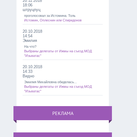
20.11.2018
18:06
штруцпуц
проголосовал за Истомина. Толь
Истомин, Оплеснин или Спиридонов
20.10.2018
14:54
Эмилия
На что?
Выбраны делегаты от Ижмы на съезд МОД
"Изьватас"
20.10.2018
14:33
Видно
Эмилия Михайловна обиделась...
Выбраны делегаты от Ижмы на съезд МОД
"Изьватас"
РЕКЛАМА