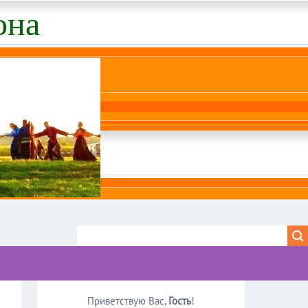
она
Приветствую Вас
,
Гость
!