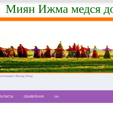
Миян Ижма медся д
егистрация
|
Выход
|
Вход
ОНТАКТЫ
ОБЪЯВЛЕНИЯ
16+