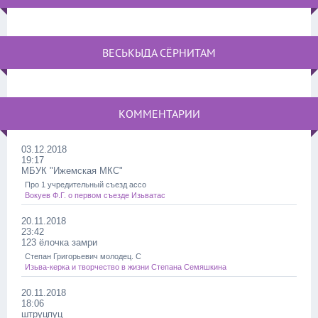
ВЕСЬКЫДА СЁРНИТАМ
КОММЕНТАРИИ
03.12.2018
19:17
МБУК "Ижемская МКС"
Про 1 учредительный съезд ассо
Вокуев Ф.Г. о первом съезде Изьватас
20.11.2018
23:42
123 ёлочка замри
Степан Григорьевич молодец. С
Изьва-керка и творчество в жизни Степана Семяшкина
20.11.2018
18:06
штруцпуц