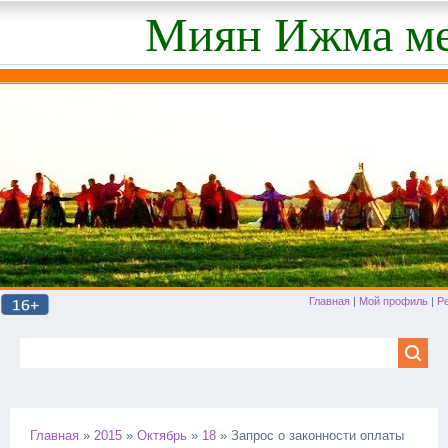
Миян Ижма ме
Главная
|
Мой профиль
|
Р
Главная
»
2015
»
Октябрь
»
18
» Запрос о законности оплаты