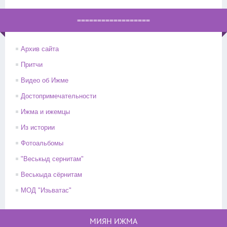
==================
Архив сайта
Притчи
Видео об Ижме
Достопримечательности
Ижма и ижемцы
Из истории
Фотоальбомы
"Веськыд сернитам"
Веськыда сёрнитам
МОД "Изьватас"
МИЯН ИЖМА