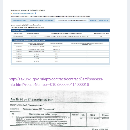
http://zakupki.gov.ru/epz/contract/contractCard/process-
info.html?reestrNumber=0107300020414000016