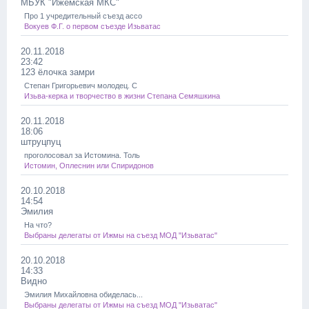
МБУК "Ижемская МКС"
Про 1 учредительный съезд ассо
Вокуев Ф.Г. о первом съезде Изьватас
20.11.2018
23:42
123 ёлочка замри
Степан Григорьевич молодец. С
Изьва-керка и творчество в жизни Степана Семяшкина
20.11.2018
18:06
штруцпуц
проголосовал за Истомина. Толь
Истомин, Оплеснин или Спиридонов
20.10.2018
14:54
Эмилия
На что?
Выбраны делегаты от Ижмы на съезд МОД "Изьватас"
20.10.2018
14:33
Видно
Эмилия Михайловна обиделась...
Выбраны делегаты от Ижмы на съезд МОД "Изьватас"