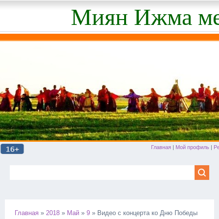
Миян Ижма ме
Главная
|
Мой профиль
|
Р
Главная
»
2018
»
Май
»
9
» Видео с концерта ко Дню Победы