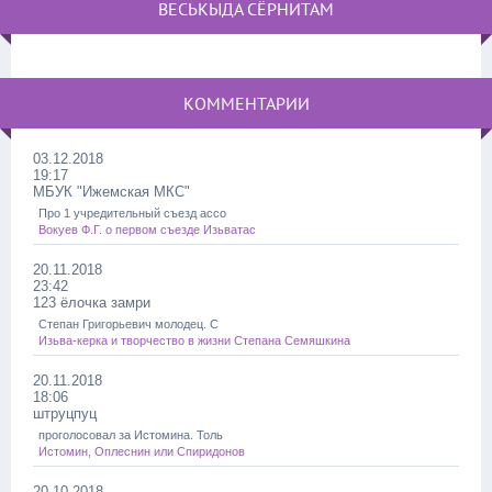
ВЕСЬКЫДА СЁРНИТАМ
КОММЕНТАРИИ
03.12.2018
19:17
МБУК "Ижемская МКС"
Про 1 учредительный съезд ассо
Вокуев Ф.Г. о первом съезде Изьватас
20.11.2018
23:42
123 ёлочка замри
Степан Григорьевич молодец. С
Изьва-керка и творчество в жизни Степана Семяшкина
20.11.2018
18:06
штруцпуц
проголосовал за Истомина. Толь
Истомин, Оплеснин или Спиридонов
20.10.2018