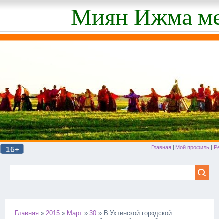
Миян Ижма ме
Главная
|
Мой профиль
|
Р
Главная
»
2015
»
Март
»
30
» В Ухтинской городской