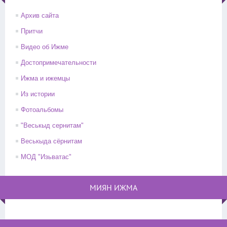
Архив сайта
Притчи
Видео об Ижме
Достопримечательности
Ижма и ижемцы
Из истории
Фотоальбомы
"Веськыд сернитам"
Веськыда сёрнитам
МОД "Изьватас"
МИЯН ИЖМА