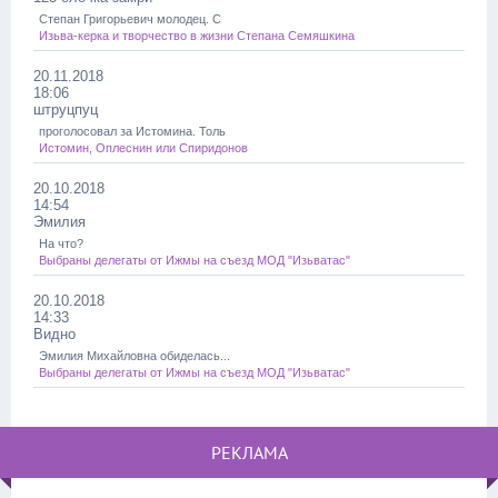
Степан Григорьевич молодец. С
Изьва-керка и творчество в жизни Степана Семяшкина
20.11.2018
18:06
штруцпуц
проголосовал за Истомина. Толь
Истомин, Оплеснин или Спиридонов
20.10.2018
14:54
Эмилия
На что?
Выбраны делегаты от Ижмы на съезд МОД "Изьватас"
20.10.2018
14:33
Видно
Эмилия Михайловна обиделась...
Выбраны делегаты от Ижмы на съезд МОД "Изьватас"
РЕКЛАМА