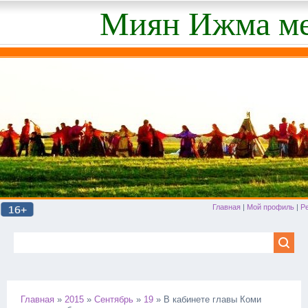
Миян Ижма ме
Главная
|
Мой профиль
|
Р
Главная
»
2015
»
Сентябрь
»
19
» В кабинете главы Коми