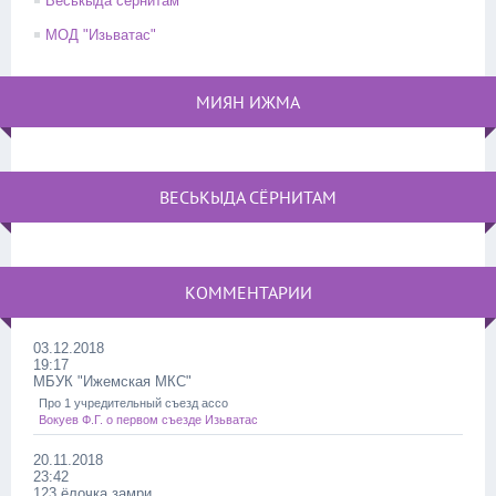
Веськыда сёрнитам
МОД "Изьватас"
МИЯН ИЖМА
ВЕСЬКЫДА СЁРНИТАМ
КОММЕНТАРИИ
03.12.2018
19:17
МБУК "Ижемская МКС"
Про 1 учредительный съезд ассо
Вокуев Ф.Г. о первом съезде Изьватас
20.11.2018
23:42
123 ёлочка замри