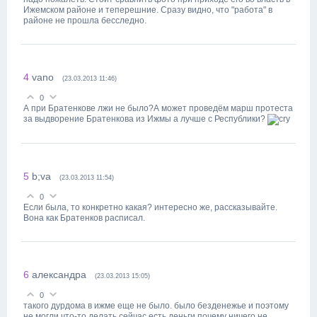
Ижемском районе и теперешние. Сразу видно, что "работа" в
районе не прошла бесследно.
4
vano
(23.03.2013 11:46)
0
А при Братенкове лжи не было?А может проведём марш протеста
за выдворение Братенкова из Ижмы а лучше с Республики?
5
b;va
(23.03.2013 11:54)
0
Если была, то конкретно какая? интересно же, рассказывайте.
Вона как Братенков расписал.
6
александра
(23.03.2013 15:05)
0
такого дурдома в ижме еще не было. было безденежье и поэтому
не могли что-то делать.сейчас есть деньги.почему ничего не