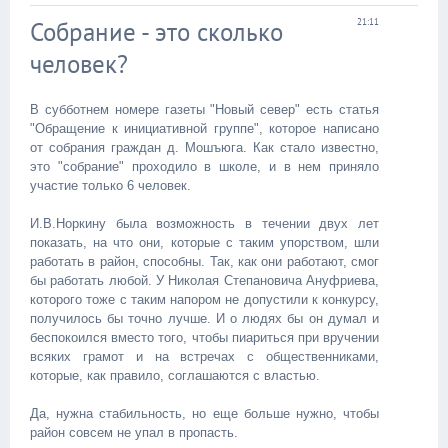
Собрание - это сколько
21:11
человек?
В субботнем номере газеты "Новый север" есть статья
"Обращение к инициативной группе", которое написано
от собрания граждан д. Мошъюга. Как стало известно,
это "собрание" проходило в школе, и в нем приняло
участие только 6 человек.
И.В.Норкину была возможность в течении двух лет
показать, на что они, которые с таким упорством, шли
работать в район, способны. Так, как они работают, смог
бы работать любой. У Николая Степановича Ануфриева,
которого тоже с таким напором не допустили к конкурсу,
получилось бы точно лучше. И о людях бы он думал и
беспокоился вместо того, чтобы пиариться при вручении
всяких грамот и на встречах с общественниками,
которые, как правило, соглашаются с властью.
Да, нужна стабильность, но еще больше нужно, чтобы
район совсем не упал в пропасть.