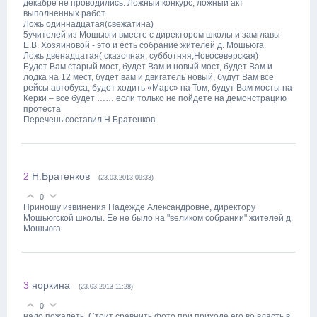
декабре не проводились. Ложный конкурс, ложный акт
выполненных работ.
Ложь одиннадцатая(свежатина)
5учителей из Мошьюги вместе с директором школы и замглавы
Е.В. Хозяиновой - это и есть собрание жителей д. Мошьюга.
Ложь двенадцатая( сказочная, субботняя,Новосеверская)
Будет Вам старый мост, будет Вам и новый мост, будет Вам и
лодка на 12 мест, будет вам и двигатель новый, будут Вам все
рейсы автобуса, будет ходить «Марс» на Том, будут Вам мосты на
Керки – все будет …… если только не пойдете на демонстрацию
протеста
Перечень составил Н.Братенков
2
Н.Братенков
(23.03.2013 09:33)
0
Приношу извинения Надежде Александровне, директору
Мошьюгской школы. Ее не было на "великом собрании" жителей д.
Мошьюга
3
норкина
(23.03.2013 11:28)
0
надо пожалеть. Стоит сравнить фото при приходе его во власть в