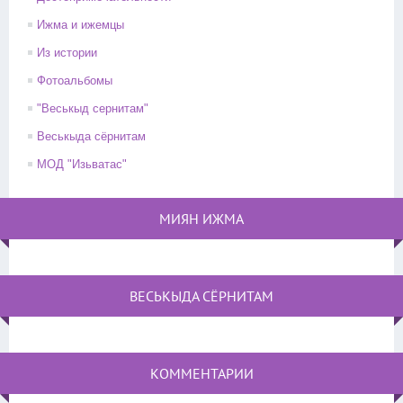
Ижма и ижемцы
Из истории
Фотоальбомы
"Веськыд сернитам"
Веськыда сёрнитам
МОД "Изьватас"
МИЯН ИЖМА
ВЕСЬКЫДА СЁРНИТАМ
КОММЕНТАРИИ