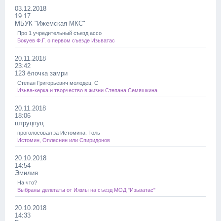
03.12.2018
19:17
МБУК "Ижемская МКС"
Про 1 учредительный съезд ассо
Вокуев Ф.Г. о первом съезде Изьватас
20.11.2018
23:42
123 ёлочка замри
Степан Григорьевич молодец. С
Изьва-керка и творчество в жизни Степана Семяшкина
20.11.2018
18:06
штруцпуц
проголосовал за Истомина. Толь
Истомин, Оплеснин или Спиридонов
20.10.2018
14:54
Эмилия
На что?
Выбраны делегаты от Ижмы на съезд МОД "Изьватас"
20.10.2018
14:33