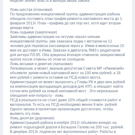
недели! Значит власть и выборы выше закона
Ложь шестая (плановая)
По предложению инициативной группы администрация района
обещала составить план-график ремонта наплавного моста до 1
февраля 2013г. План –графика до сих пор нет, хотя идет вторая
декада марта
Ложь седьмая (закупочная)
Замглавы администрации на летучке сказал членам
инициативной группы: уже заказана лодка с мотором на 12
человек для перевоза пассажиров через р. Ижма в межсезонье.15
мая ее доставят в Ижму. Заказан и двигатель ЯМЗ с редуктором
для катера ПЛ-85. Оба аукциона втихаря отменили, инициативной
группе после отмены об этом не сообщили.
Ложь восьмая и девятая (лапшовая)
Легковерным, а может, верным депутатам Совета МР «Ижемский»
объявили: купим новый наплавной мост за 100 млн рублей, а 18
млн рублей с ремонта оставим на ПСД нового моста.
Администрация не может выпросить у Главы РК и двух млн рублей
на компенсацию выпадающих доходов для АТП, а обещает найти
сотню млн рублей на новый наплавной мост . Это нереальные
обещания или попросту - ложь
ПСД в реальности не стоит даже 10% общей стоимости работ и
материалов. То есть на ПСД необходимо менее 9 млн. рублей.
Одного звонка в проектную организацию достаточно, чтобы
выявить эту ложь
Ложь десятая (дорожная)
Администрацией района в ноябре 2012г объявлен конкурс на
ремонт подъездной дороги в Большое Галово на 200 тыс. рублей.
В декабре 2013г. подписан акт выполненных работ. Работы в