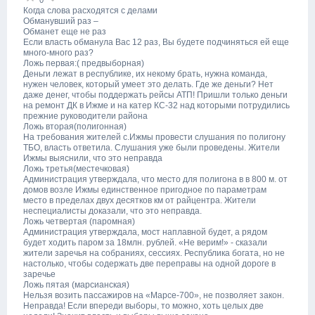
0
Когда слова расходятся с делами
Обманувший раз –
Обманет еще не раз
Если власть обманула Вас 12 раз, Вы будете подчиняться ей еще
много-много раз?
Ложь первая:( предвыборная)
Деньги лежат в республике, их некому брать, нужна команда,
нужен человек, который умеет это делать. Где же деньги? Нет
даже денег, чтобы поддержать рейсы АТП! Пришли только деньги
на ремонт ДК в Ижме и на катер КС-32 над которыми потрудились
прежние руководители района
Ложь вторая(полигонная)
На требования жителей с.Ижмы провести слушания по полигону
ТБО, власть ответила. Слушания уже были проведены. Жители
Ижмы выяснили, что это неправда
Ложь третья(местечковая)
Администрация утверждала, что место для полигона в в 800 м. от
домов возле Ижмы единственное пригодное по параметрам
место в пределах двух десятков км от райцентра. Жители
неспециалисты доказали, что это неправда.
Ложь четвертая (паромная)
Администрация утверждала, мост наплавной будет, а рядом
будет ходить паром за 18млн. рублей. «Не верим!» - сказали
жители заречья на собраниях, сессиях. Республика богата, но не
настолько, чтобы содержать две переправы на одной дороге в
заречье
Ложь пятая (марсианская)
Нельзя возить пассажиров на «Марсе-700», не позволяет закон.
Неправда! Если впереди выборы, то можно, хоть целых две