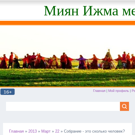
Миян Ижма ме
Главная
|
Мой профиль
|
Р
Главная
»
2013
»
Март
»
22
» Собрание - это сколько человек?