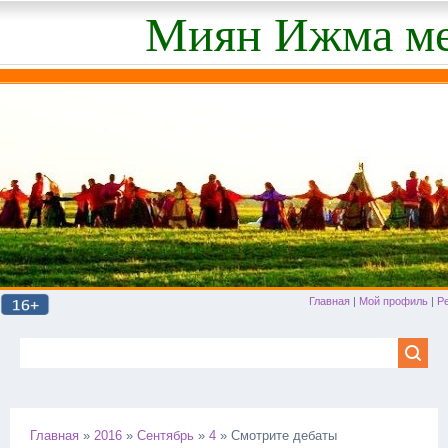
Миян Ижма ме
Главная
|
Мой профиль
|
Р
Главная
»
2016
»
Сентябрь
»
4
» Смотрите дебаты