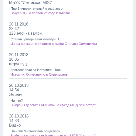
МБУК "Ижемская МКС"
Про 1 учредительный съезд ассо
Вокуев Ф.Г. о первом съезде Изьватас
20.11.2018
23:42
123 ёлочка замри
Степан Григорьевич молодец. С
Изьва-керка и творчество в жизни Степана Семяшкина
20.11.2018
18:06
штруцпуц
проголосовал за Истомина. Толь
Истомин, Оплеснин или Спиридонов
20.10.2018
14:54
Эмилия
На что?
Выбраны делегаты от Ижмы на съезд МОД "Изьватас"
20.10.2018
14:33
Видно
Эмилия Михайловна обиделась...
Выбраны делегаты от Ижмы на съезд МОД "Изьватас"