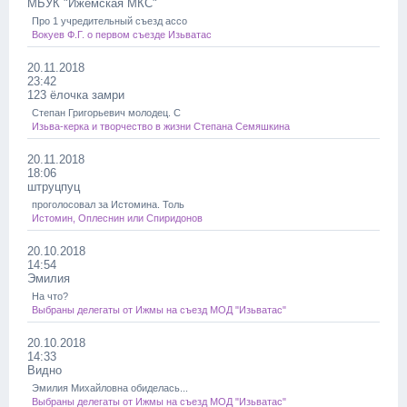
МБУК "Ижемская МКС"
Про 1 учредительный съезд ассо
Вокуев Ф.Г. о первом съезде Изьватас
20.11.2018
23:42
123 ёлочка замри
Степан Григорьевич молодец. С
Изьва-керка и творчество в жизни Степана Семяшкина
20.11.2018
18:06
штруцпуц
проголосовал за Истомина. Толь
Истомин, Оплеснин или Спиридонов
20.10.2018
14:54
Эмилия
На что?
Выбраны делегаты от Ижмы на съезд МОД "Изьватас"
20.10.2018
14:33
Видно
Эмилия Михайловна обиделась...
Выбраны делегаты от Ижмы на съезд МОД "Изьватас"