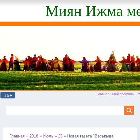
Миян Ижма ме
Главная
|
Мой профиль
|
Р
Главная
»
2018
»
Июль
»
25
» Новая газета "Веськыда