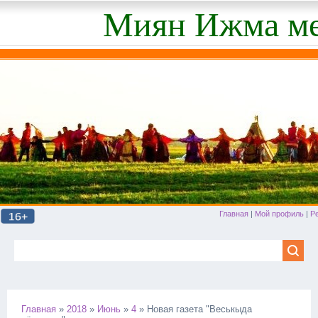
Миян Ижма ме
Главная
|
Мой профиль
|
Р
Главная
»
2018
»
Июнь
»
4
» Новая газета "Веськыда