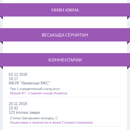
МИЯН ИЖМА
ВЕСЬКЫДА СЁРНИТАМ
КОММЕНТАРИИ
03.12.2018
19:17
МБУК "Ижемская МКС"
Про 1 учредительный съезд ассо
Вокуев Ф.Г. о первом съезде Изьватас
20.11.2018
23:42
123 ёлочка замри
Степан Григорьевич молодец. С
Изьва-керка и творчество в жизни Степана Семяшкина