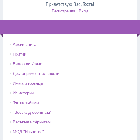
Приветствую Вас
,
Гость
!
Регистрация
|
Вход
==================
Архив сайта
Притчи
Видео об Ижме
Достопримечательности
Ижма и ижемцы
Из истории
Фотоальбомы
"Веськыд сернитам"
Веськыда сёрнитам
МОД "Изьватас"