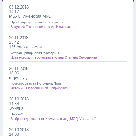
03.12.2018
19:17
МБУК "Ижемская МКС"
Про 1 учредительный съезд ассо
Вокуев Ф.Г. о первом съезде Изьватас
20.11.2018
23:42
123 ёлочка замри
Степан Григорьевич молодец. С
Изьва-керка и творчество в жизни Степана Семяшкина
20.11.2018
18:06
штруцпуц
проголосовал за Истомина. Толь
Истомин, Оплеснин или Спиридонов
20.10.2018
14:54
Эмилия
На что?
Выбраны делегаты от Ижмы на съезд МОД "Изьватас"
20.10.2018
14:33