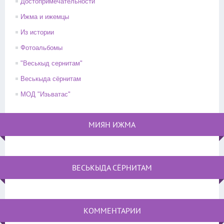
Достопримечательности
Ижма и ижемцы
Из истории
Фотоальбомы
"Веськыд сернитам"
Веськыда сёрнитам
МОД "Изьватас"
МИЯН ИЖМА
ВЕСЬКЫДА СЁРНИТАМ
КОММЕНТАРИИ