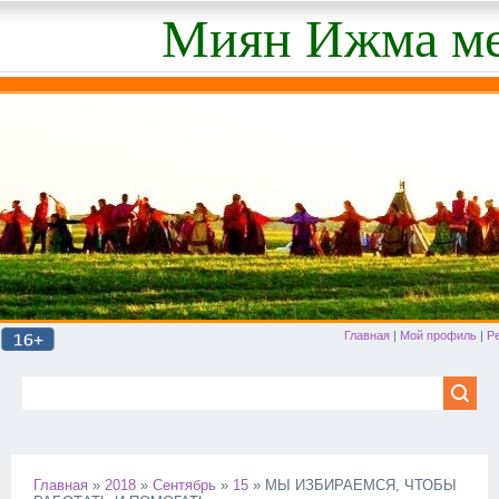
Миян Ижма ме
Главная
|
Мой профиль
|
Р
Главная
»
2018
»
Сентябрь
»
15
» МЫ ИЗБИРАЕМСЯ, ЧТОБЫ