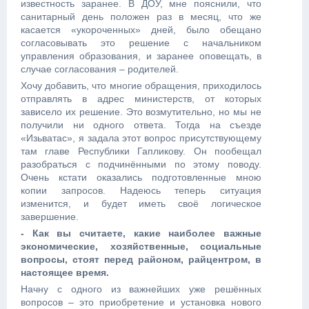
известность заранее. В ДОУ, мне пояснили, что
санитарный день положен раз в месяц, что же
касается «укороченных» дней, было обещано
согласовывать это решение с начальником
управления образования, и заранее оповещать, в
случае согласования – родителей.
Хочу добавить, что многие обращения, приходилось
отправлять в адрес министерств, от которых
зависело их решение. Это возмутительно, но мы не
получили ни одного ответа. Тогда на съезде
«Изьватас», я задала этот вопрос присутствующему
там главе Республики Гапликову. Он пообещал
разобраться с подчинёнными по этому поводу.
Очень кстати оказались подготовленные мною
копии запросов. Надеюсь теперь ситуация
изменится, и будет иметь своё логическое
завершение.
- Как вы считаете, какие наиболее важные
экономические, хозяйственные, социальные
вопросы, стоят перед районом, райцентром, в
настоящее время.
Начну с одного из важнейших уже решённых
вопросов – это приобретение и установка нового