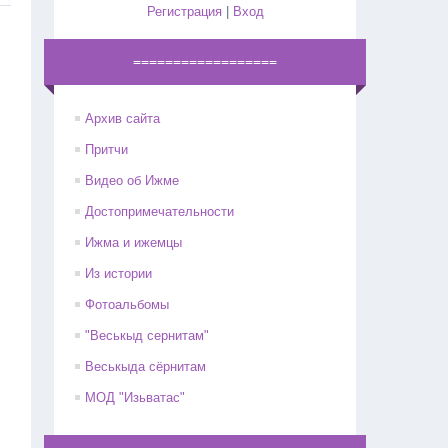
Регистрация
|
Вход
==================
Архив сайта
Притчи
Видео об Ижме
Достопримечательности
Ижма и ижемцы
Из истории
Фотоальбомы
"Веськыд сернитам"
Веськыда сёрнитам
МОД "Изьватас"