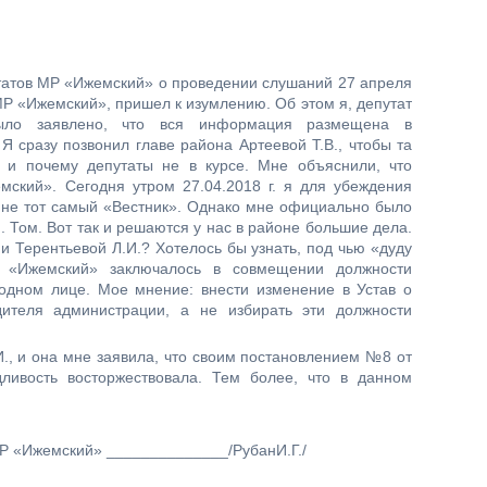
утатов МР «Ижемский» о проведении слушаний 27 апреля
 МР «Ижемский», пришел к изумлению. Об этом я, депутат
ыло заявлено, что вся информация размещена в
 сразу позвонил главе района Артеевой Т.В., чтобы та
 и почему депутаты не в курсе. Мне объяснили, что
ский». Сегодня утром 27.04.2018 г. я для убеждения
 мне тот самый «Вестник». Однако мне официально было
п. Том. Вот так и решаются у нас в районе большие дела.
и Терентьевой Л.И.? Хотелось бы узнать, под чью «дуду
«Ижемский» заключалось в совмещении должности
одном лице. Мое мнение: внести изменение в Устав о
ителя администрации, а не избирать эти должности
., и она мне заявила, что своим постановлением №8 от
дливость восторжествовала. Тем более, что в данном
кий» ______________/РубанИ.Г./