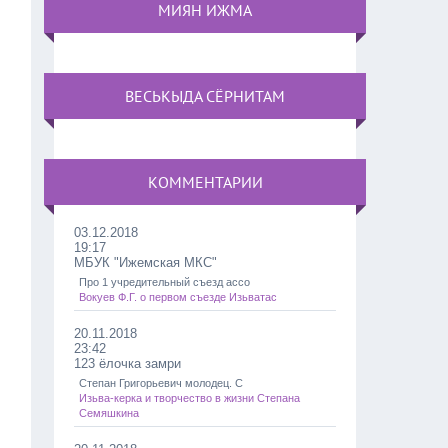
МИЯН ИЖМА
ВЕСЬКЫДА СЁРНИТАМ
КОММЕНТАРИИ
03.12.2018
19:17
МБУК "Ижемская МКС"
Про 1 учредительный съезд ассо
Вокуев Ф.Г. о первом съезде Изьватас
20.11.2018
23:42
123 ёлочка замри
Степан Григорьевич молодец. С
Изьва-керка и творчество в жизни Степана
Семяшкина