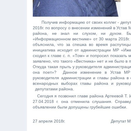
П
олучив информацию от своих коллег - деп
2018г. по вопросу о внесении изменений в Устав
района, не знал ни слухом, ни духом. Б
«Информационном вестнике» от 30 марта 2018г. Я
объяснила, что за спешка во время распутицы
инициатива исходит от администрации МР «Ижем
сходил к главе с. п. «Том» и попросил показать
заявлено, что такого «Вестника» нет и не было в 
Откуда такая прыть у руководителя администраци
она поет»? Данное изменение в Устав МР 
руководителя администрации и главы района в 
всенародных выборах главы района и руковод
депутатами района.
Сегодня я позвонил главе района Артеевой Т. И
27.04.2018 г. она отменила слушания. Справе
объявлении были допущены грубейшие ошибки.
27 апреля 2018г. Депутат МР «Ижемс