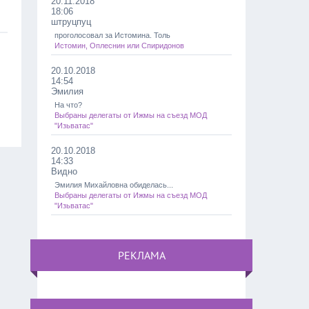
20.11.2018
18:06
штруцпуц
проголосовал за Истомина. Толь
Истомин, Оплеснин или Спиридонов
20.10.2018
14:54
Эмилия
На что?
Выбраны делегаты от Ижмы на съезд МОД
"Изьватас"
20.10.2018
14:33
Видно
Эмилия Михайловна обиделась...
Выбраны делегаты от Ижмы на съезд МОД
"Изьватас"
РЕКЛАМА