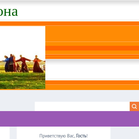
она
Приветствую Вас
,
Гость
!