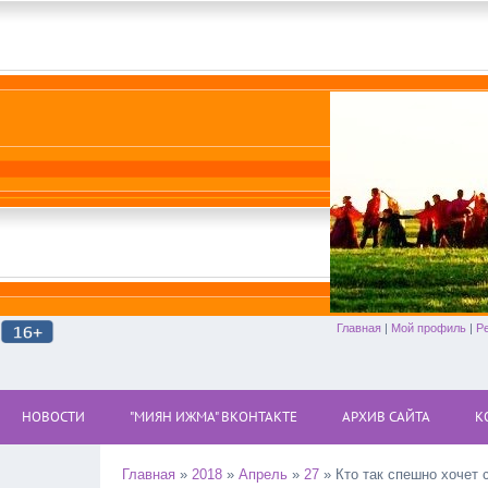
Главная
|
Мой профиль
|
Р
НОВОСТИ
"МИЯН ИЖМА" ВКОНТАКТЕ
АРХИВ САЙТА
К
Главная
»
2018
»
Апрель
»
27
» Кто так спешно хочет 