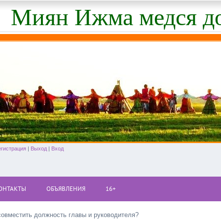
Миян Ижма медся д
егистрация
|
Выход
|
Вход
ОНТАКТЫ
ОБЪЯВЛЕНИЯ
16+
совместить должность главы и руководителя?