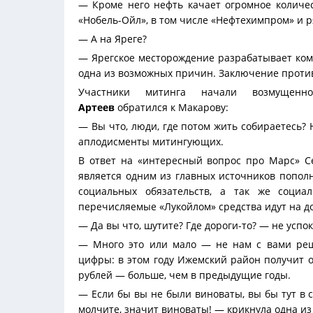
— Кроме него нефть качает огромное количес
«Нобель-Ойл», в том числе «Нефтехимпром» и р
— А на Яреге?
— Ярегское месторождение разрабатывает компа
одна из возможных причин. Заключение против
Участники митинга начали возмущен
Артеев
обратился к Макарову:
— Вы что, люди, где потом жить собираетесь? 
аплодисменты митингующих.
В ответ на «интересный вопрос про Марс» С
является одним из главных источников попол
социальных обязательств, а так же соци
перечисляемые «Лукойлом» средства идут на до
— Да вы что, шутите? Где дороги-то? — не успо
— Много это или мало — не нам с вами реш
цифры: в этом году Ижемский район получит о
рублей — больше, чем в предыдущие годы.
— Если бы вы не были виноваты, вы бы тут в ст
молчите, значит виноваты! — крикнула одна из