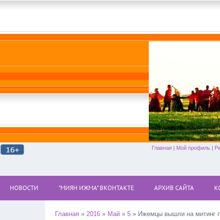
Главная
|
Мой профиль
|
Р
НОВОСТИ
"МИЯН ИЖМА" ВКОНТАКТЕ
АРХИВ САЙТА
К
Главная
»
2016
»
Май
»
5
» Ижемцы вышли на митинг п