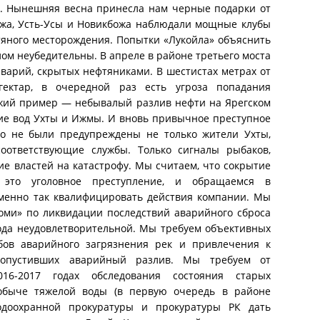
я. Нынешняя весна принесла нам черные подарки от
ожа, Усть-Усы и Новикбожа наблюдали мощные клубы
тяного месторождения. Попытки «Лукойла» объяснить
ом неубедительны. В апреле в районе третьего моста
варий, скрытых нефтяниками. В шестистах метрах от
ктар, в очередной раз есть угроза попадания
ежий пример — небывалый разлив нефти на Ярегском
ие вод Ухты и Ижмы. И вновь привычное преступное
но не были предупреждены не только жители Ухты,
соответствующие службы. Только сигналы рыбаков,
е властей на катастрофу. Мы считаем, что сокрытие
это уголовное преступление, и обращаемся в
менно так квалифицировать действия компании. Мы
Коми» по ликвидации последствий аварийного сброса
ода неудовлетворительной. Мы требуем объективных
ов аварийного загрязнения рек и привлечения к
 допустивших аварийный разлив. Мы требуем от
16-2017 годах обследования состояния старых
быче тяжелой воды (в первую очередь в районе
одоохранной прокуратуры и прокуратуры РК дать