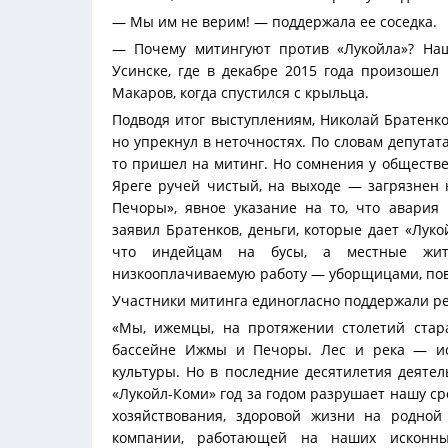
— Мы им не верим! — поддержала ее соседка.
— Почему митингуют против «Лукойла»? На
Усинске, где в декабре 2015 года произошел
Макаров, когда спустился с крыльца.
Подводя итог выступлениям, Николай Братенко
но упрекнул в неточностях. По словам депутата
то пришел на митинг. Но сомнения у обществе
Яреге ручей чистый, на выходе — загрязнен 
Печоры», явное указание на то, что авария
заявил Братенков, деньги, которые дает «Лук
что индейцам на бусы, а местные жит
низкооплачиваемую работу — уборщицами, пов
Участники митинга единогласно поддержали ре
«Мы, ижемцы, на протяжении столетий ста
бассейне Ижмы и Печоры. Лес и река — ис
культуры. Но в последние десятилетия деяте
«Лукойл-Коми» год за годом разрушает нашу с
хозяйствования, здоровой жизни на родной
компании, работающей на наших исконных