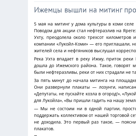
Ижемцы вышли на митинг про
5 мая на митинг у дома культуры в коми селе
Поводом для акции стал нефтеразлив на Яреге:
Ухту, преодолела около трехсот километров 
компании «Лукойл-Коми» — его приглашали, но 
жителей села и нефтяников выслушал корресп
Река Ухта впадает в реку Ижму, приток реки
дошла до Ижемского района. Такое, говорят 
были нефтеразливы, реки от них страдали не та
За пять минут до начала митинга на площадке
Они развернули плакаты — лозунги, написа
«Депутаты, не пускайте козла в огород!», «Лук
для Лукойла», «Вы пришли гадить на нашу земл
— Мы не состоим ни в одной партии, прост
поддержать коллективом от нашей торговой сет
не доходила. Это первый раз такое, — пояс
плакатов.