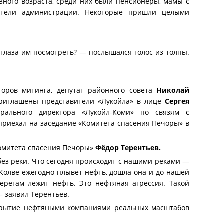
ного возраста, среди них были пенсионеры, мамы с
ители администрации. Некоторые пришли целыми
 глаза им посмотреть? — послышался голос из толпы.
торов митинга, депутат районного совета
Николай
риглашены представители «Лукойла» в лице
Сергея
ерального директора «Лукойл-Коми» по связям с
 приехал на заседание «Комитета спасения Печоры» в
Комитета спасения Печоры»
Фёдор Терентьев
.
ез реки. Что сегодня происходит с нашими реками —
 Колве ежегодно плывет нефть, дошла она и до нашей
регам лежит нефть. Это нефтяная агрессия. Такой
— заявил Терентьев.
окрытие нефтяными компаниями реальных масштабов