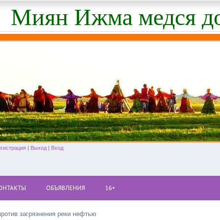
Миян Ижма медся д
егистрация
|
Выход
|
Вход
ОНТАКТЫ
ОБЪЯВЛЕНИЯ
16+
ротив загрязнения реки нефтью