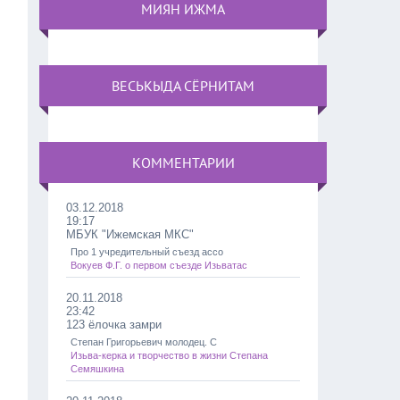
МИЯН ИЖМА
ВЕСЬКЫДА СЁРНИТАМ
КОММЕНТАРИИ
03.12.2018
19:17
МБУК "Ижемская МКС"
Про 1 учредительный съезд ассо
Вокуев Ф.Г. о первом съезде Изьватас
20.11.2018
23:42
123 ёлочка замри
Степан Григорьевич молодец. С
Изьва-керка и творчество в жизни Степана
Семяшкина