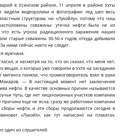
арий в Усинском районе, 11 апреля в районе Ухты
с видели видеоролики и фотографии: лед шел весь
ластным структурам, ни «Лукойлу», потому что наш
 расположены скважины: утечка нефти была не из
 что есть угроза радиационного заражения наших
али старые скважины 30-50-х годов, откуда добывали
 За ними сейчас никто не следит.
ся мужчина.
сил, и несмотря на то, что он сказал, что меня нет,
ех вещах, о которых уже говорили в Ухте на заседании
 митинга поняли, что громкоговоритель взял в руки
й Макаров. — В настоящий момент нет заключения
ива нефти. В качестве основных причин называются
 ручья Чуть, где нет лицензионных участков компании
то причина еще не ясна, сразу же работники компании
 сборы нефти, и эти сборы продолжаются сегодня в
виноват «Лукойл», как тут написано на плакатах,
ул один из слушателей.