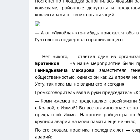
Постепенно площадка заполнилась людьми раз
колясками, районные депутаты и представ
коллективами от своих организаций.
— А от «Лукойла» кто-нибудь приехал, чтобы в
Гул голосов поддержал спрашивающего.
— Нет никого, — ответил один из организа
Братенков
. — На наше мероприятие были п
Геннадьевича Макарова
, заместителя ген
общественностью, однако он как 22 апреля не
Ухту, так пока мы не видим его и сегодня.
Громкоговоритель взял в руки председатель «
— Коми ижемец не представляет своей жизни б
с Колвой, с Ижмой? Вы все отлично знаете: по
прекрасной Ижмы. Напротив райцентра по бе
крупной аварии на моей памяти еще не было, 
По его словам, практика последних лет — с
аварий: