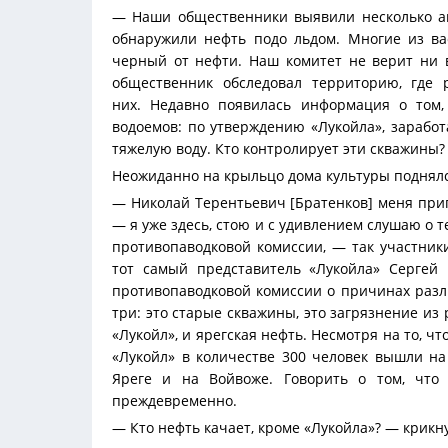
— Наши общественники выявили несколько ав
обнаружили нефть подо льдом. Многие из ва
черный от нефти. Наш комитет не верит ни в
общественник обследовал территорию, где
них. Недавно появилась информация о том,
водоемов: по утверждению «Лукойла», заработ
тяжелую воду. Кто контролирует эти скважины?
Неожиданно на крыльцо дома культуры поднял
— Николай Терентьевич [Братенков] меня пригла
— я уже здесь, стою и с удивлением слушаю о т
противопаводковой комиссии, — так участники
тот самый представитель «Лукойла» Серге
противопаводковой комиссии о причинах разл
три: это старые скважины, это загрязнение из
«Лукойл», и ярегская нефть. Несмотря на то, ч
«Лукойл» в количестве 300 человек вышли на
Яреге и на Войвоже. Говорить о том, что 
преждевременно.
— Кто нефть качает, кроме «Лукойла»? — крикн