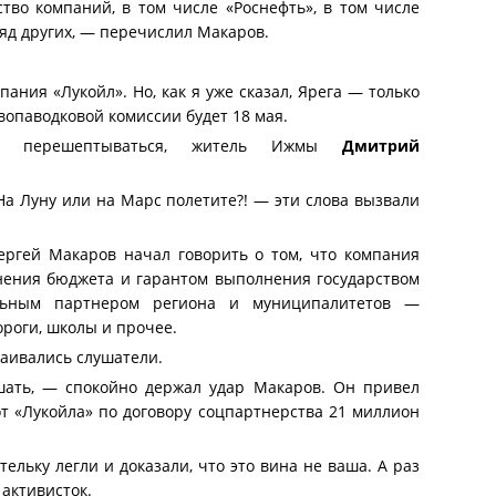
тво компаний, в том числе «Роснефть», в том числе
яд других, — перечислил Макаров.
ния «Лукойл». Но, как я уже сказал, Ярега — только
опаводковой комиссии будет 18 мая.
но перешептываться, житель Ижмы
Дмитрий
На Луну или на Марс полетите?! — эти слова вызвали
ергей Макаров начал говорить о том, что компания
нения бюджета и гарантом выполнения государством
альным партнером региона и муниципалитетов —
роги, школы и прочее.
каивались слушатели.
ать, — спокойно держал удар Макаров. Он привел
т «Лукойла» по договору соцпартнерства 21 миллион
ельку легли и доказали, что это вина не ваша. А раз
 активисток.