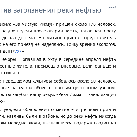
тив загрязнения реки нефтью
20:03
 Ижма «За чистую Ижму!» пришли около 170 человек.
 за две недели после аварии нефть, попавшая в реку
и дошла до села. На митинг приехал представитель
на его приезд не надеялись. Точку зрения экологов,
ондент
«
7x7
»
 Печоры. Попавшая в Ухту в середине апреля нефть
местные жители, произошло впервые. Если раньше и
к сильно.
 перед домом культуры собралось около 50 человек.
нные на кусках обоев с нежным цветочным узором:
ойл, ты загубил нашу реку», «Река Ижма — канализация
ю».
о увидели объявления о митинге и решили прийти
и. Разливы были в районе, но до реки нефть никогда
нили молодые люди, вызвавшиеся подержать один из