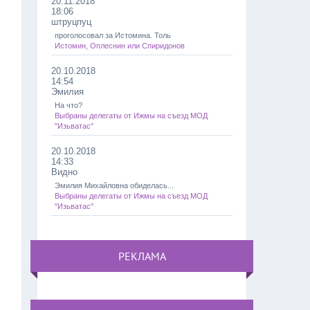
20.11.2018
18:06
штруцпуц
проголосовал за Истомина. Толь
Истомин, Оплеснин или Спиридонов
20.10.2018
14:54
Эмилия
На что?
Выбраны делегаты от Ижмы на съезд МОД
"Изьватас"
20.10.2018
14:33
Видно
Эмилия Михайловна обиделась...
Выбраны делегаты от Ижмы на съезд МОД
"Изьватас"
РЕКЛАМА