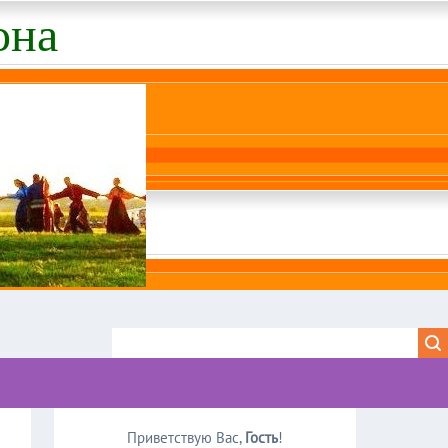
она
Приветствую Вас
,
Гость
!