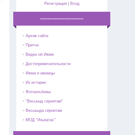
Регистрация
|
Вход
==================
Архив сайта
Притчи
Видео об Ижме
Достопримечательности
Ижма и ижемцы
Из истории
Фотоальбомы
"Веськыд сернитам"
Веськыда сёрнитам
МОД "Изьватас"