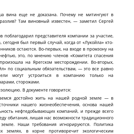
ша вина еще не доказана. Почему не митингуют в
 разлив? Там виновный известен, — заметил Сергей
в поблагодарил представителя компании за участие,
, сегодня был первый случай, когда от «Лукойла» кто-
нников остаются. Во-первых, на входе в промзону на
нефтью, это, по мнению членов «Комитета спасения
 произошла на Ярегском месторождении. Во-вторых,
ойл» по социальным обязательствам, — это все равно
ели могут устроиться в компанию только на
арами, сторожами.
золюцию. В документе говорится:
раемся достойно жить на нашей родной земле — в
точники нашего жизнеобеспечения, основа нашей
льность нефтедобывающих компаний, и прежде всего
реду обитания, лишая нас возможности традиционного
 земле. Наши требования игнорируются. Политика
 землях, в корне противоречит экологическим