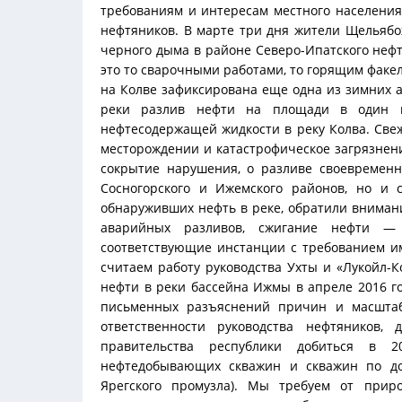
требованиям и интересам местного населени
нефтяников. В марте три дня жители Щельяб
черного дыма в районе Северо-Ипатского неф
это то сварочными работами, то горящим факел
на Колве зафиксирована еще одна из зимних а
реки разлив нефти на площади в один ге
нефтесодержащей жидкости в реку Колва. Св
месторождении и катастрофическое загрязнен
сокрытие нарушения, о разливе своевремен
Сосногорского и Ижемского районов, но и 
обнаруживших нефть в реке, обратили внимани
аварийных разливов, сжигание нефти — 
соответствующие инстанции с требованием и
считаем работу руководства Ухты и «Лукойл-
нефти в реки бассейна Ижмы в апреле 2016 г
письменных разъяснений причин и масштаб
ответственности руководства нефтяников,
правительства республики добиться в 20
нефтедобывающих скважин и скважин по до
Ярегского промузла). Мы требуем от прир