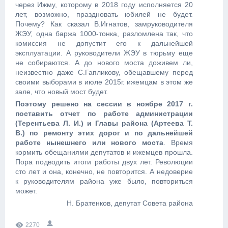
через Ижму, которому в 2018 году исполняется 20
лет, возможно, праздновать юбилей не будет.
Почему? Как сказал В.Игнатов, замруководителя
ЖЭУ, одна баржа 1000-тонка, разломлена так, что
комиссия не допустит его к дальнейшей
эксплуатации. А руководители ЖЭУ в тюрьму еще
не собираются. А до нового моста доживем ли,
неизвестно даже С.Гапликову, обещавшему перед
своими выборами в июле 2015г. ижемцам в этом же
зале, что новый мост будет.
Поэтому решено на сессии в ноябре 2017 г.
поставить отчет по работе администрации
(Терентьева Л. И.) и Главы района (Артеева Т.
В.) по ремонту этих дорог и по дальнейшей
работе нынешнего или нового моста
. Время
кормить обещаниями депутатов и ижемцев прошла.
Пора подводить итоги работы двух лет. Революции
сто лет и она, конечно, не повторится. А недоверие
к руководителям района уже было, повториться
может.
Н. Братенков, депутат Совета района
2270