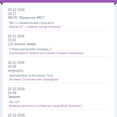
03.12.2018
19:17
МБУК "Ижемская МКС"
Про 1 учредительный съезд ассо
Вокуев Ф.Г. о первом съезде Изьватас
20.11.2018
23:42
123 ёлочка замри
Степан Григорьевич молодец. С
Изьва-керка и творчество в жизни Степана Семяшкина
20.11.2018
18:06
штруцпуц
проголосовал за Истомина. Толь
Истомин, Оплеснин или Спиридонов
20.10.2018
14:54
Эмилия
На что?
Выбраны делегаты от Ижмы на съезд МОД "Изьватас"
20.10.2018