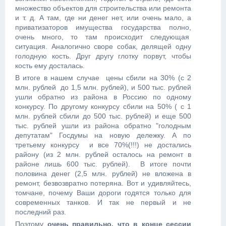
множество объектов для строительства или ремонта
и т. д. А там, где ни денег нет, или очень мало, а
приватизаторов имущества государства полно,
очень много, то там происходит следующая
ситуация. Аналогично своре собак, делящей одну
голодную кость. Друг другу глотку порвут, чтобы
кость ему досталась.
В итоге в нашем случае цены сбили на 30% (с 2
млн. рублей до 1,5 млн. рублей), и 500 тыс. рублей
ушли обратно из района в Россию по одному
конкурсу. По другому конкурсу сбили на 50% ( с 1
млн. рублей сбили до 500 тыс. рублей) и еще 500
тыс. рублей ушли из района обратно "голодным
депутатам" Госдумы на новую дележку. А по
третьему конкурсу и все 70%(!!!) не достались
району (из 2 млн. рублей осталось на ремонт в
районе лишь 600 тыс. рублей). В итоге почти
половина денег (2,5 млн. рублей) не вложена в
ремонт, безвозвратно потеряна. Вот и удивляйтесь,
томчане, почему Ваши дороги годятся только для
современных танков. И так не первый и не
последний раз.
Поэтому
очень правильно, что в конце сессии