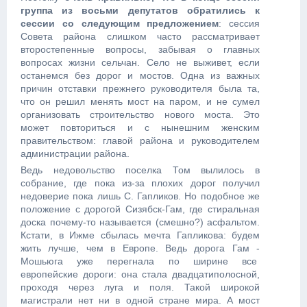
группа из восьми депутатов обратились к
сессии со следующим предложением
: сессия
Совета района слишком часто рассматривает
второстепенные вопросы, забывая о главных
вопросах жизни сельчан. Село не выживет, если
останемся без дорог и мостов. Одна из важных
причин отставки прежнего руководителя была та,
что он решил менять мост на паром, и не сумел
организовать строительство нового моста. Это
может повториться и с нынешним женским
правительством: главой района и руководителем
администрации района.
Ведь недовольство поселка Том вылилось в
собрание, где пока из-за плохих дорог получил
недоверие пока лишь С. Гапликов. Но подобное же
положение с дорогой Сизябск-Гам, где стиральная
доска почему-то называется (смешно?) асфальтом.
Кстати, в Ижме сбылась мечта Гапликова: будем
жить лучше, чем в Европе. Ведь дорога Гам -
Мошьюга уже перегнала по ширине все
европейские дороги: она стала двадцатиполосной,
проходя через луга и поля. Такой широкой
магистрали нет ни в одной стране мира. А мост