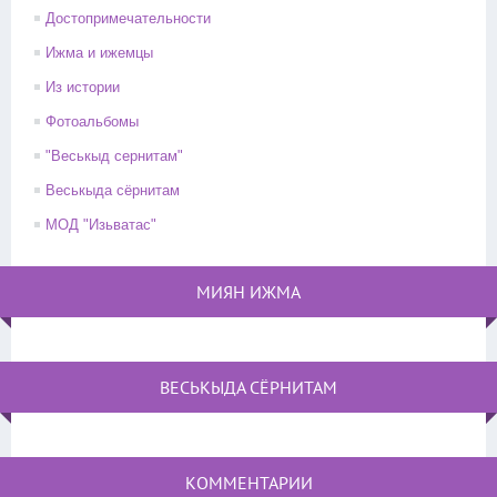
Достопримечательности
Ижма и ижемцы
Из истории
Фотоальбомы
"Веськыд сернитам"
Веськыда сёрнитам
МОД "Изьватас"
МИЯН ИЖМА
ВЕСЬКЫДА СЁРНИТАМ
КОММЕНТАРИИ