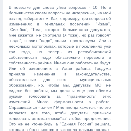
В повестке дня снова уйма вопросов - 10! Но в
большинстве своем вопросы не интересные, на мой
взгляд, избирателям. Как, к примеру, три вопроса об
изменениях в генпланах поселений "Ижма",
"Сизябск", "Том", которые большинство депутатов,
мне кажется, не смотрели (я тоже), но раз говорят
"надо", значит "надо", значит проголосуем. Или о
нескольких мотопомпах, которые в поселениях уже
три года, но теперь из республиканской
собственности надо обязательно перевести в
собственность района. Иначе они работать не будут.
Или об изменениях в Устав района. Госдума
приняла изменения в законодательстве,
обязательные для всех муниципальных
образований, но, чтобы мы, депутаты МО, не
сидели без работы, мы должны еще раз обеими
руками голосовать за "правильность" этих
изменений. Много формальности в работе.
Спрашивается - зачем? Мне иногда кажется, что это
делается для того, чтобы депутаты привыкли
голосовать автоматически"за" любое предложение.
Это же не кто-нибудь, а "Единая Россия" решила,
которая в большинстве в законодательных органах.