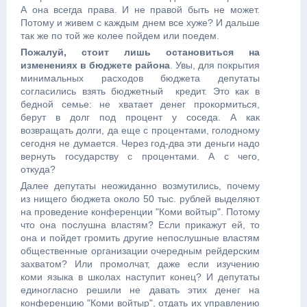
А она всегда права. И не правой быть не может.
Потому и живем с каждым днем все хуже? И дальше
так же по той же колее пойдем или поедем.
Пожалуй, стоит лишь остановиться на
изменениях в бюджете района
. Увы, для покрытия
минимальных расходов бюджета депутаты
согласились взять бюджетный кредит. Это как в
бедной семье: не хватает денег прокормиться,
берут в долг под процент у соседа. А как
возвращать долги, да еще с процентами, голодному
сегодня не думается. Через год-два эти деньги надо
вернуть государству с процентами. А с чего,
откуда?
Далее депутаты неожиданно возмутились, почему
из нищего бюджета около 50 тыс. рублей выделяют
на проведение конференции "Коми войтыр". Потому
что она послушна властям? Если прикажут ей, то
она и пойдет громить другие непослушные властям
общественные организации очередным рейдерским
захватом? Или промолчат, даже если изучению
коми языка в школах наступит конец? И депутаты
единогласно решили не давать этих денег на
конференцию "Коми войтыр", отдать их управлению