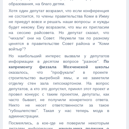
образования, на благо детям.
Хотя один депутат возразил, что если конференция
не состоится, то члены правительства Коми в Ижму
не приедут вовсе и решать наши вопросы и нужды
будет некому. Ему возразили, что мы их пригласим
на сессию райсовета. Но депутат сказал, что
"чихали" они на Совет. Неужели так по разному
ценятся в правительстве Совет района и "Коми
войтыр"?
Но наибольший интерес вызвали у депутатов
информации в десятом вопросе "разное".
По
капремонту физзала Мохченской школы
оказалось, что "профукали" в проекте
строительство выгребной ямы, и не заметили
отделку стен зала гипсокартоном. На вопрос
депутатов, а кто это допустил, принял этот проект и
провел конкурс с таким проектом, депутаты, как
часто бывает, не получили конкретного ответа.
Никто не несет ответственности за такое
"губошлепство". Такая у нас теперь мода в
администрации.
Посмеялись, а кое-где не поверили некоторым
деталям информации
начальника полиции о