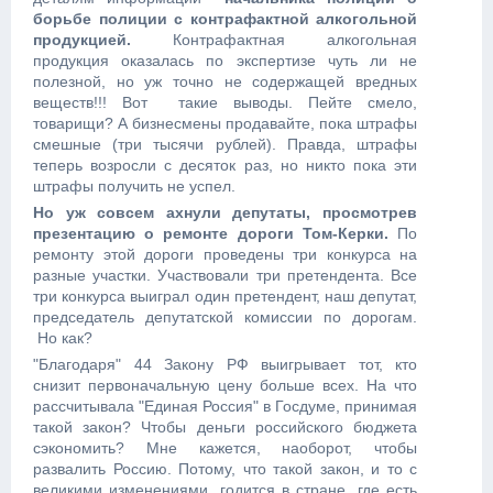
борьбе полиции с контрафактной алкогольной
продукцией.
Контрафактная алкогольная
продукция оказалась по экспертизе чуть ли не
полезной, но уж точно не содержащей вредных
веществ!!! Вот такие выводы. Пейте смело,
товарищи? А бизнесмены продавайте, пока штрафы
смешные (три тысячи рублей). Правда, штрафы
теперь возросли с десяток раз, но никто пока эти
штрафы получить не успел.
Но уж совсем ахнули депутаты, просмотрев
презентацию о ремонте дороги Том-Керки.
По
ремонту этой дороги проведены три конкурса на
разные участки. Участвовали три претендента. Все
три конкурса выиграл один претендент, наш депутат,
председатель депутатской комиссии по дорогам.
Но как?
"Благодаря" 44 Закону РФ выигрывает тот, кто
снизит первоначальную цену больше всех. На что
рассчитывала "Единая Россия" в Госдуме, принимая
такой закон? Чтобы деньги российского бюджета
сэкономить? Мне кажется, наоборот, чтобы
развалить Россию. Потому, что такой закон, и то с
великими изменениями, годится в стране, где есть