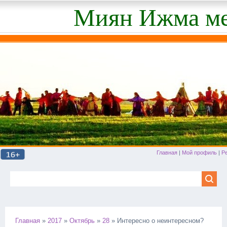
Миян Ижма ме
Главная
|
Мой профиль
|
Р
Главная
»
2017
»
Октябрь
»
28
» Интересно о неинтересном?