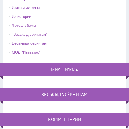
Ижма и ижемцы
Из истории
Фотоальбомы
"Веськыд сернитам"
Веськыда сёрнитам
МОД "Изьватас"
МИЯН ИЖМА
ВЕСЬКЫДА СЁРНИТАМ
КОММЕНТАРИИ