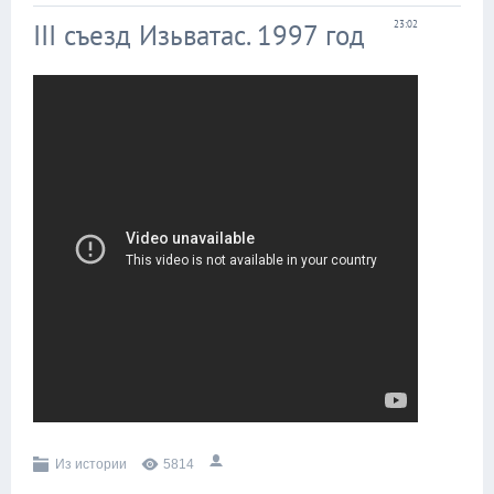
III съезд Изьватас. 1997 год
23:02
Из истории
5814