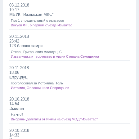
03.12.2018
19:17
МБУК "Ижемская МКС"
Про 1 учредительный съезд ассо
Вокуев Ф.Г. о первом съезде Изьватас
20.11.2018
23:42
123 ёлочка замри
Степан Григорьевич молодец. С
Изьва-керка и творчество в жизни Степана Семяшкина
20.11.2018
18:06
штруцпуц
проголосовал за Истомина. Толь
Истомин, Оплеснин или Спиридонов
20.10.2018
14:54
Эмилия
На что?
Выбраны делегаты от Ижмы на съезд МОД "Изьватас"
20.10.2018
14:33