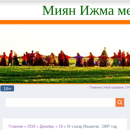
Миян Ижма ме
Главная
|
Мой профиль
|
Р
Главная
»
2018
»
Декабрь
»
19
» III съезд Изьватас. 1997 год