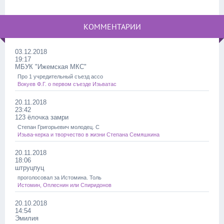
КОММЕНТАРИИ
03.12.2018
19:17
МБУК "Ижемская МКС"
Про 1 учредительный съезд ассо
Вокуев Ф.Г. о первом съезде Изьватас
20.11.2018
23:42
123 ёлочка замри
Степан Григорьевич молодец. С
Изьва-керка и творчество в жизни Степана Семяшкина
20.11.2018
18:06
штруцпуц
проголосовал за Истомина. Толь
Истомин, Оплеснин или Спиридонов
20.10.2018
14:54
Эмилия