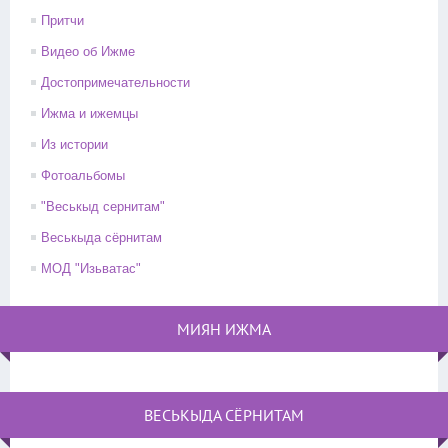
Притчи
Видео об Ижме
Достопримечательности
Ижма и ижемцы
Из истории
Фотоальбомы
"Веськыд сернитам"
Веськыда сёрнитам
МОД "Изьватас"
МИЯН ИЖМА
ВЕСЬКЫДА СЁРНИТАМ