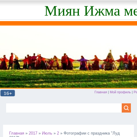
Миян Ижма ме
Главная
|
Мой профиль
|
Р
Главная
»
2017
»
Июль
»
2
» Фотографии с праздника "Луд