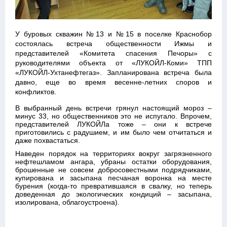
У буровых скважин №13 и №15 в поселке Краснобор
состоялась встреча общественности Ижмы и
представителей «Комитета спасения Печоры» с
руководителями объекта от «ЛУКОЙЛ-Коми» ТПП
«ЛУКОЙЛ-Ухтанефтегаз». Запланирована встреча была
давно, еще во время весенне-летних споров и
конфликтов.
В выбранный день встречи грянул настоящий мороз –
минус 33, но общественников это не испугало. Впрочем,
представителей ЛУКОЙЛа тоже – они к встрече
приготовились с радушием, и им было чем отчитаться и
даже похвастаться.
Наведен порядок на территориях вокруг загрязненного
нефтешламом ангара, убраны остатки оборудования,
брошенные не совсем добросовестными подрядчиками,
купирована и засыпана песчаная воронка на месте
бурения (когда-то превратившаяся в свалку, но теперь
доведенная до экологических кондиций – засыпана,
изолирована, облагоустроена).