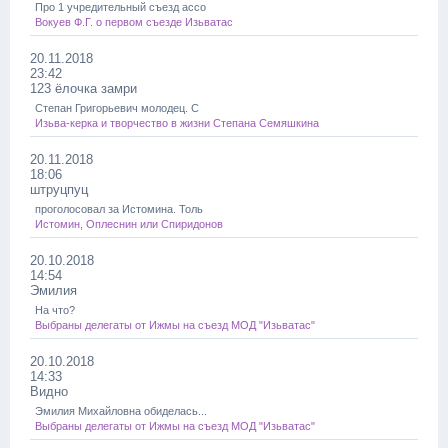
Про 1 учредительный съезд ассо
Вокуев Ф.Г. о первом съезде Изьватас
20.11.2018
23:42
123 ёлочка замри
Степан Григорьевич молодец. С
Изьва-керка и творчество в жизни Степана Семяшкина
20.11.2018
18:06
штруцпуц
проголосовал за Истомина. Толь
Истомин, Оплеснин или Спиридонов
20.10.2018
14:54
Эмилия
На что?
Выбраны делегаты от Ижмы на съезд МОД "Изьватас"
20.10.2018
14:33
Видно
Эмилия Михайловна обиделась...
Выбраны делегаты от Ижмы на съезд МОД "Изьватас"