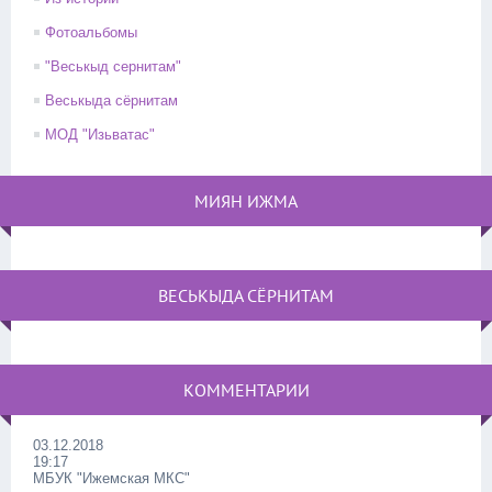
Фотоальбомы
"Веськыд сернитам"
Веськыда сёрнитам
МОД "Изьватас"
МИЯН ИЖМА
ВЕСЬКЫДА СЁРНИТАМ
КОММЕНТАРИИ
03.12.2018
19:17
МБУК "Ижемская МКС"