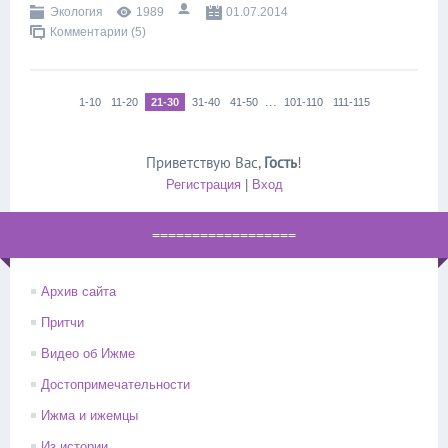
Экология
1989
01.07.2014
Комментарии (5)
...
1-10
11-20
21-30
31-40
41-50
101-110
111-115
Приветствую Вас
,
Гость
!
Регистрация
|
Вход
==================
Архив сайта
Притчи
Видео об Ижме
Достопримечательности
Ижма и ижемцы
Из истории