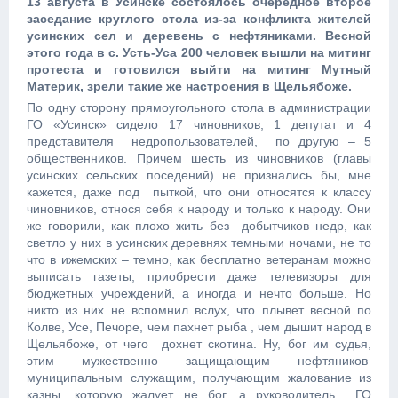
13 августа в Усинске состоялось очередное второе
заседание круглого стола из-за конфликта жителей
усинских сел и деревень с нефтяниками. Весной
этого года в с. Усть-Уса 200 человек вышли на митинг
протеста и готовился выйти на митинг Мутный
Материк, зрели такие же настроения в Щельябоже.
По одну сторону прямоугольного стола в администрации
ГО «Усинск» сидело 17 чиновников, 1 депутат и 4
представителя недропользователей, по другую – 5
общественников. Причем шесть из чиновников (главы
усинских сельских поседений) не признались бы, мне
кажется, даже под пыткой, что они относятся к классу
чиновников, относя себя к народу и только к народу. Они
же говорили, как плохо жить без добытчиков недр, как
светло у них в усинских деревнях темными ночами, не то
что в ижемских – темно, как бесплатно ветеранам можно
выписать газеты, приобрести даже телевизоры для
бюджетных учреждений, а иногда и нечто больше. Но
никто из них не вспомнил вслух, что плывет весной по
Колве, Усе, Печоре, чем пахнет рыба , чем дышит народ в
Щельябоже, от чего дохнет скотина. Ну, бог им судья,
этим мужественно защищающим нефтяников
муниципальным служащим, получающим жалование из
казны, которую жалует не бог, а руководитель ГО