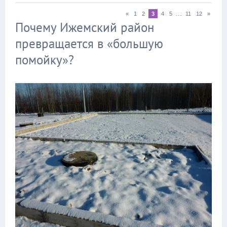
...
«
1
2
3
4
5
11
12
»
Почему Ижемский район
превращается в «большую
помойку»?