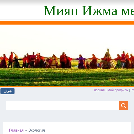
Миян Ижма ме
Главная
|
Мой профиль
|
Р
Главная
»
Экология