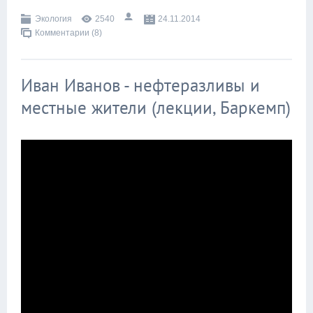
Экология
2540
24.11.2014
Комментарии (8)
Иван Иванов - нефтеразливы и
местные жители (лекции, Баркемп)