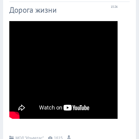
Дорога жизни
15:26
МОД "Изьватас"
1615