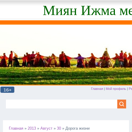
Миян Ижма ме
Главная
|
Мой профиль
|
Р
Главная
»
2013
»
Август
»
30
» Дорога жизни