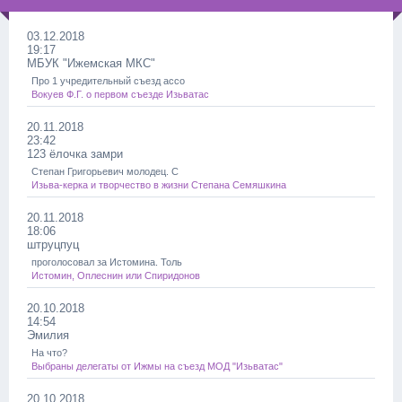
03.12.2018
19:17
МБУК "Ижемская МКС"
Про 1 учредительный съезд ассо
Вокуев Ф.Г. о первом съезде Изьватас
20.11.2018
23:42
123 ёлочка замри
Степан Григорьевич молодец. С
Изьва-керка и творчество в жизни Степана Семяшкина
20.11.2018
18:06
штруцпуц
проголосовал за Истомина. Толь
Истомин, Оплеснин или Спиридонов
20.10.2018
14:54
Эмилия
На что?
Выбраны делегаты от Ижмы на съезд МОД "Изьватас"
20.10.2018