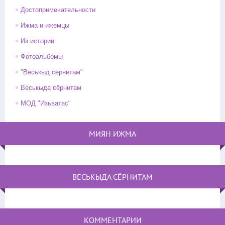
Достопримечательности
Ижма и ижемцы
Из истории
Фотоальбомы
"Веськыд сернитам"
Веськыда сёрнитам
МОД "Изьватас"
МИЯН ИЖМА
ВЕСЬКЫДА СЁРНИТАМ
КОММЕНТАРИИ