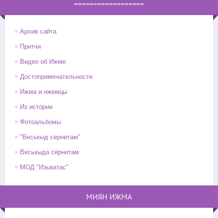
==================
Архив сайта
Притчи
Видео об Ижме
Достопримечательности
Ижма и ижемцы
Из истории
Фотоальбомы
"Веськыд сернитам"
Веськыда сёрнитам
МОД "Изьватас"
МИЯН ИЖМА