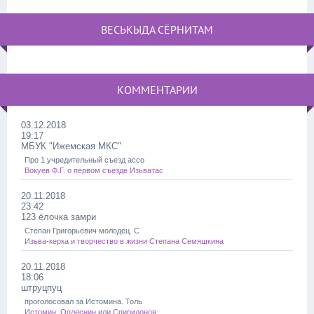
ВЕСЬКЫДА СЁРНИТАМ
КОММЕНТАРИИ
03.12.2018
19:17
МБУК "Ижемская МКС"
Про 1 учредительный съезд ассо
Вокуев Ф.Г. о первом съезде Изьватас
20.11.2018
23:42
123 ёлочка замри
Степан Григорьевич молодец. С
Изьва-керка и творчество в жизни Степана Семяшкина
20.11.2018
18:06
штруцпуц
проголосовал за Истомина. Толь
Истомин, Оплеснин или Спиридонов