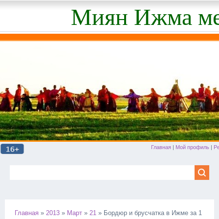
Миян Ижма ме
Главная
|
Мой профиль
|
Р
Главная
»
2013
»
Март
»
21
» Бордюр и брусчатка в Ижме за 1