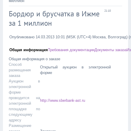
миллион
Бордюр и брусчатка в Ижме
21:10
за 1 миллион
Опубликовано
14.03.2013 10:01
(MSK (UTC+4) Москва, Волгоград)
(
Общая информация
Требования документации
Документы заказа
Из
Общая информация о заказе
Способ
Открытый аукцион в электронной
размещения
форме
заказа
Аукцион в
электронной
форме
проводится на
http://www.sberbank-ast.ru
электронной
площадке по
следующему
адресу
Размещение