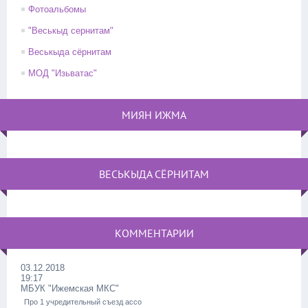
Фотоальбомы
"Веськыд сернитам"
Веськыда сёрнитам
МОД "Изьватас"
МИЯН ИЖМА
ВЕСЬКЫДА СЁРНИТАМ
КОММЕНТАРИИ
03.12.2018
19:17
МБУК "Ижемская МКС"
Про 1 учредительный съезд ассо