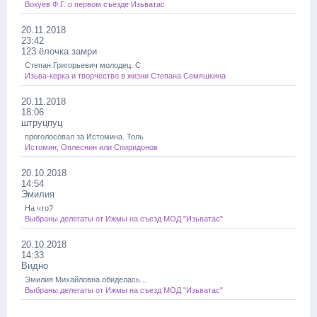
Вокуев Ф.Г. о первом съезде Изьватас
20.11.2018
23:42
123 ёлочка замри
Степан Григорьевич молодец. С
Изьва-керка и творчество в жизни Степана Семяшкина
20.11.2018
18:06
штруцпуц
проголосовал за Истомина. Толь
Истомин, Оплеснин или Спиридонов
20.10.2018
14:54
Эмилия
На что?
Выбраны делегаты от Ижмы на съезд МОД "Изьватас"
20.10.2018
14:33
Видно
Эмилия Михайловна обиделась...
Выбраны делегаты от Ижмы на съезд МОД "Изьватас"