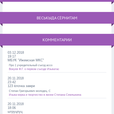
ВЕСЬКЫДА СЁРНИТАМ
КОММЕНТАРИИ
03.12.2018
19:17
МБУК "Ижемская МКС"
Про 1 учредительный съезд ассо
Вокуев Ф.Г. о первом съезде Изьватас
20.11.2018
23:42
123 ёлочка замри
Степан Григорьевич молодец. С
Изьва-керка и творчество в жизни Степана Семяшкина
20.11.2018
18:06
штруцпуц