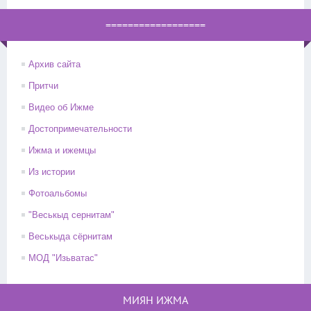
==================
Архив сайта
Притчи
Видео об Ижме
Достопримечательности
Ижма и ижемцы
Из истории
Фотоальбомы
"Веськыд сернитам"
Веськыда сёрнитам
МОД "Изьватас"
МИЯН ИЖМА