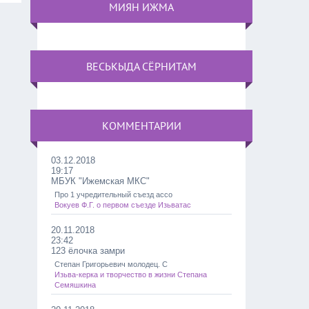
МИЯН ИЖМА
ВЕСЬКЫДА СЁРНИТАМ
КОММЕНТАРИИ
03.12.2018
19:17
МБУК "Ижемская МКС"
Про 1 учредительный съезд ассо
Вокуев Ф.Г. о первом съезде Изьватас
20.11.2018
23:42
123 ёлочка замри
Степан Григорьевич молодец. С
Изьва-керка и творчество в жизни Степана
Семяшкина