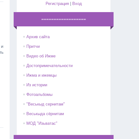
Регистрация
|
Вход
==================
Архив сайта
 и
Притчи
ть
Видео об Ижме
Достопримечательности
Ижма и ижемцы
Из истории
Фотоальбомы
"Веськыд сернитам"
Веськыда сёрнитам
МОД "Изьватас"