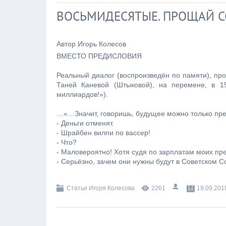
ВОСЬМИДЕСЯТЫЕ. ПРОЩАЙ СС
Автор Игорь Колесов
ВМЕСТО ПРЕДИСЛОВИЯ
Реальный диалог (воспроизведён по памяти), 
Таней Каневой (Штыковой), на перемене, в 19
миллиардов!»).
…«…Значит, говоришь, будущее можно только предс
- Деньги отменят.
- Шрайбен вилпи по вассер!
- Что?
- Маловероятно! Хотя судя по зарплатам моих пред
- Серьёзно, зачем они нужны будут в Советском С
Статьи Игоря Колесова
2261
19.09.201