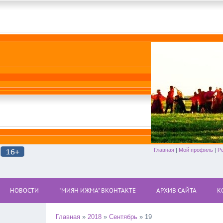
Главная
|
Мой профиль
|
Р
НОВОСТИ
"МИЯН ИЖМА" ВКОНТАКТЕ
АРХИВ САЙТА
К
Главная
»
2018
»
Сентябрь
»
19