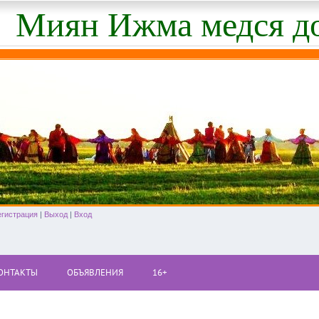
Миян Ижма медся д
егистрация
|
Выход
|
Вход
ОНТАКТЫ
ОБЪЯВЛЕНИЯ
16+