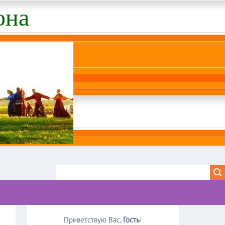
она
Приветствую Вас
,
Гость
!