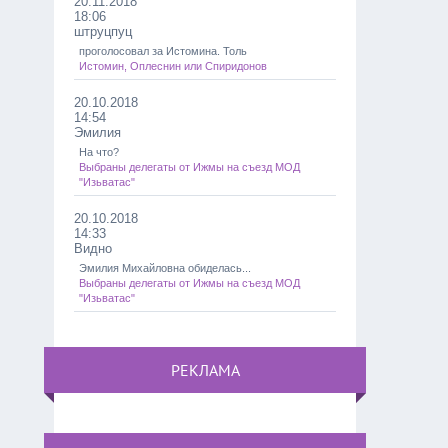
20.11.2018
18:06
штруцпуц
проголосовал за Истомина. Толь
Истомин, Оплеснин или Спиридонов
20.10.2018
14:54
Эмилия
На что?
Выбраны делегаты от Ижмы на съезд МОД
"Изьватас"
20.10.2018
14:33
Видно
Эмилия Михайловна обиделась...
Выбраны делегаты от Ижмы на съезд МОД
"Изьватас"
РЕКЛАМА