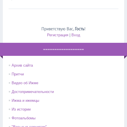
Приветствую Вас
,
Гость
!
Регистрация
|
Вход
==================
Архив сайта
Притчи
Видео об Ижме
Достопримечательности
Ижма и ижемцы
Из истории
Фотоальбомы
"Веськыд сернитам"