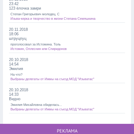
23:42
123 ёлочка замри
Степан Григорьевич молодец. С
Изьва-керка и творчество в жизни Степана Семяшкина
20.11.2018
18:06
штруцпуц
проголосовал за Истомина. Толь
Истомин, Оплеснин или Спиридонов
20.10.2018
14:54
Эмилия
На что?
Выбраны делегаты от Ижмы на съезд МОД "Изьватас"
20.10.2018
14:33
Видно
Эмилия Михайловна обиделась...
Выбраны делегаты от Ижмы на съезд МОД "Изьватас"
РЕКЛАМА