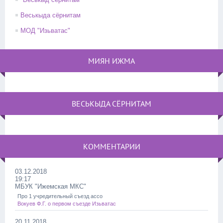
Веськыда сёрнитам
МОД "Изьватас"
МИЯН ИЖМА
ВЕСЬКЫДА СЁРНИТАМ
КОММЕНТАРИИ
03.12.2018
19:17
МБУК "Ижемская МКС"
Про 1 учредительный съезд ассо
Вокуев Ф.Г. о первом съезде Изьватас
20.11.2018