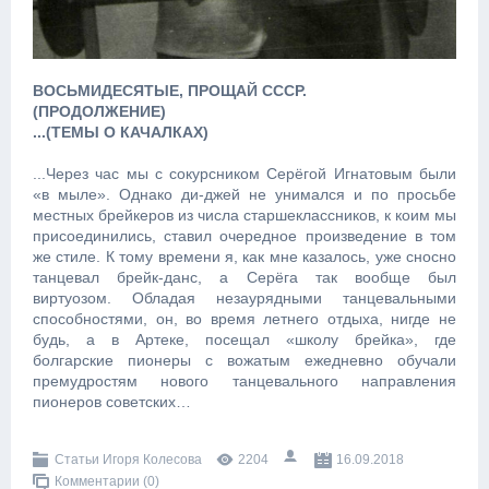
ВОСЬМИДЕСЯТЫЕ, ПРОЩАЙ СССР.
(ПРОДОЛЖЕНИЕ)
...(ТЕМЫ О КАЧАЛКАХ)
...Через час мы с сокурсником Серёгой Игнатовым были
«в мыле». Однако ди-джей не унимался и по просьбе
местных брейкеров из числа старшеклассников, к коим мы
присоединились, ставил очередное произведение в том
же стиле. К тому времени я, как мне казалось, уже сносно
танцевал брейк-данс, а Серёга так вообще был
виртуозом. Обладая незаурядными танцевальными
способностями, он, во время летнего отдыха, нигде не
будь, а в Артеке, посещал «школу брейка», где
болгарские пионеры с вожатым ежедневно обучали
премудростям нового танцевального направления
пионеров советских…
Статьи Игоря Колесова
2204
16.09.2018
Комментарии (0)