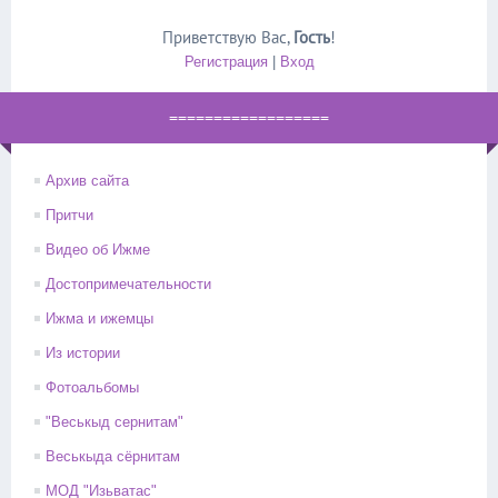
Приветствую Вас
,
Гость
!
Регистрация
|
Вход
==================
Архив сайта
Притчи
Видео об Ижме
Достопримечательности
Ижма и ижемцы
Из истории
Фотоальбомы
"Веськыд сернитам"
Веськыда сёрнитам
МОД "Изьватас"