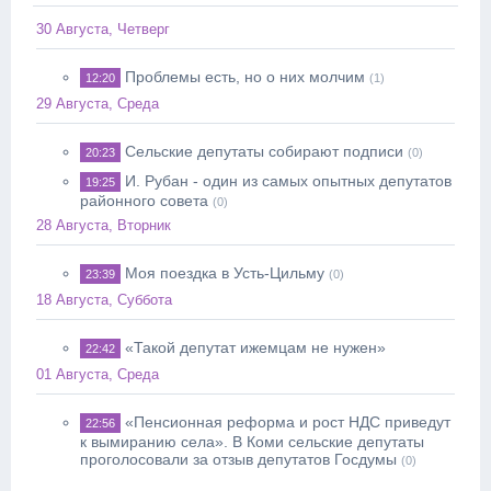
30 Августа, Четверг
Проблемы есть, но о них молчим
12:20
(1)
29 Августа, Среда
Сельские депутаты собирают подписи
20:23
(0)
И. Рубан - один из самых опытных депутатов
19:25
районного совета
(0)
28 Августа, Вторник
Моя поездка в Усть-Цильму
23:39
(0)
18 Августа, Суббота
«Такой депутат ижемцам не нужен»
22:42
01 Августа, Среда
«Пенсионная реформа и рост НДС приведут
22:56
к вымиранию села». В Коми сельские депутаты
проголосовали за отзыв депутатов Госдумы
(0)