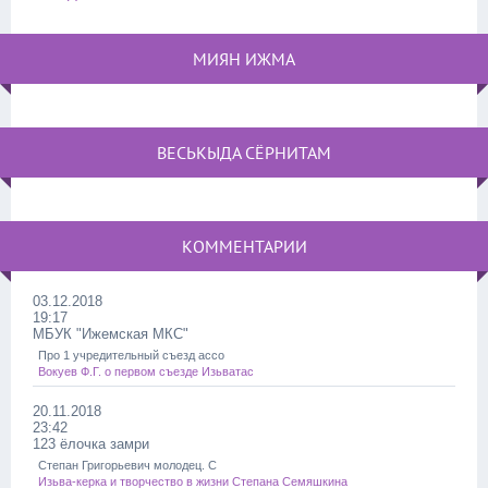
МИЯН ИЖМА
ВЕСЬКЫДА СЁРНИТАМ
КОММЕНТАРИИ
03.12.2018
19:17
МБУК "Ижемская МКС"
Про 1 учредительный съезд ассо
Вокуев Ф.Г. о первом съезде Изьватас
20.11.2018
23:42
123 ёлочка замри
Степан Григорьевич молодец. С
Изьва-керка и творчество в жизни Степана Семяшкина