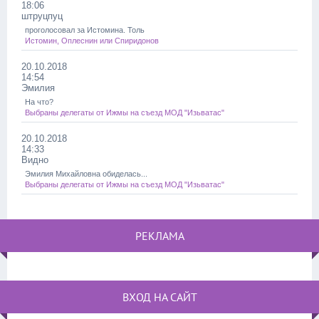
18:06
штруцпуц
проголосовал за Истомина. Толь
Истомин, Оплеснин или Спиридонов
20.10.2018
14:54
Эмилия
На что?
Выбраны делегаты от Ижмы на съезд МОД "Изьватас"
20.10.2018
14:33
Видно
Эмилия Михайловна обиделась...
Выбраны делегаты от Ижмы на съезд МОД "Изьватас"
РЕКЛАМА
ВХОД НА САЙТ