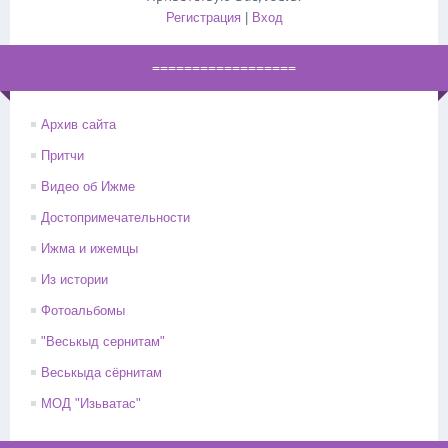
Регистрация
|
Вход
==================
Архив сайта
Притчи
Видео об Ижме
Достопримечательности
Ижма и ижемцы
Из истории
Фотоальбомы
"Веськыд сернитам"
Веськыда сёрнитам
МОД "Изьватас"