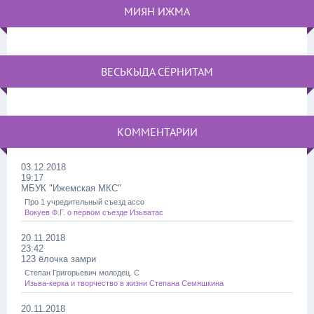
МИЯН ИЖМА
ВЕСЬКЫДА СЁРНИТАМ
КОММЕНТАРИИ
03.12.2018
19:17
МБУК "Ижемская МКС"
Про 1 учредительный съезд ассо
Вокуев Ф.Г. о первом съезде Изьватас
20.11.2018
23:42
123 ёлочка замри
Степан Григорьевич молодец. С
Изьва-керка и творчество в жизни Степана Семяшкина
20.11.2018