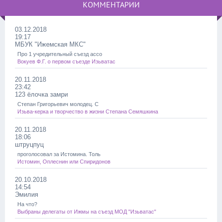
КОММЕНТАРИИ
03.12.2018
19:17
МБУК "Ижемская МКС"
Про 1 учредительный съезд ассо
Вокуев Ф.Г. о первом съезде Изьватас
20.11.2018
23:42
123 ёлочка замри
Степан Григорьевич молодец. С
Изьва-керка и творчество в жизни Степана Семяшкина
20.11.2018
18:06
штруцпуц
проголосовал за Истомина. Толь
Истомин, Оплеснин или Спиридонов
20.10.2018
14:54
Эмилия
На что?
Выбраны делегаты от Ижмы на съезд МОД "Изьватас"