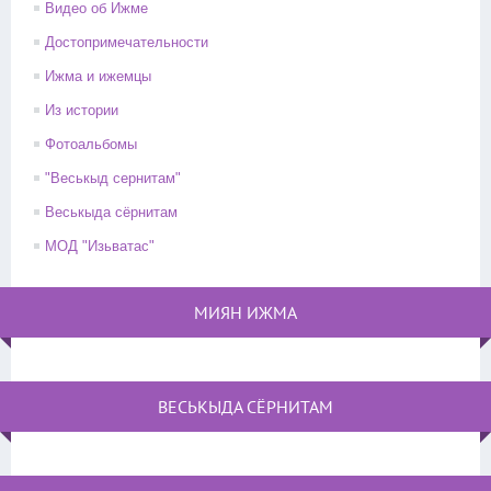
Видео об Ижме
Достопримечательности
Ижма и ижемцы
Из истории
Фотоальбомы
"Веськыд сернитам"
Веськыда сёрнитам
МОД "Изьватас"
МИЯН ИЖМА
ВЕСЬКЫДА СЁРНИТАМ